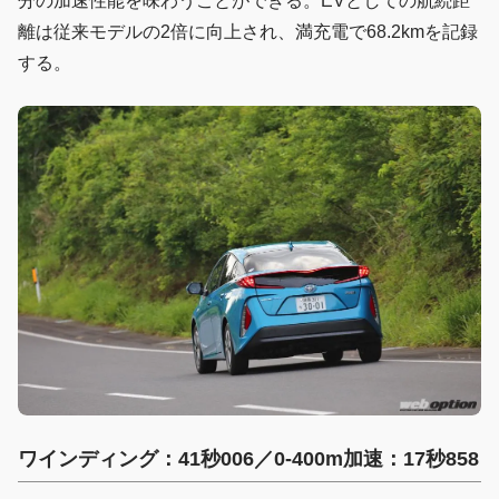
分の加速性能を味わうことができる。EVとしての航続距
離は従来モデルの2倍に向上され、満充電で68.2kmを記録
する。
ワインディング：41秒006／0-400m加速：17秒858