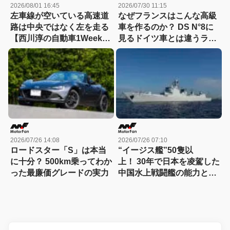
2026/08/01 16:45
2026/07/30 11:15
左車線が空いている高速道
なぜフランスはこんな高級
路は中央ではなく左を走る
車を作るのか？ DS N°8に
【西川淳の自動車1Weekダ
見るドイツ車とは違うラグ
イアリーVol.37】
ジュアリー
2026/07/26 14:08
2026/07/26 07:10
ロードスター「S」は本当
“イージス艦”50隻以
に十分？ 500km乗ってわか
上！ 30年で日本を凌駕した
った最廉価グレードの実力
中国水上戦闘艦の能力と戦
力