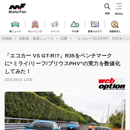
コ
ン
テ
検索
MENU
ン
ツ
へ
車ニュース
チューニング
イベント
中古車
新車カタログ
自動車求人
ス
HOME
自動車・新車ニュース
試乗
「エコカー VS GT-R!?」R35
キ
ッ
プ
「エコカー VS GT-R!?」R35をベンチマーク
に“ミライ/リーフ/プリウスPHV”の実力を数値化
してみた！
2022.06.01 13:00