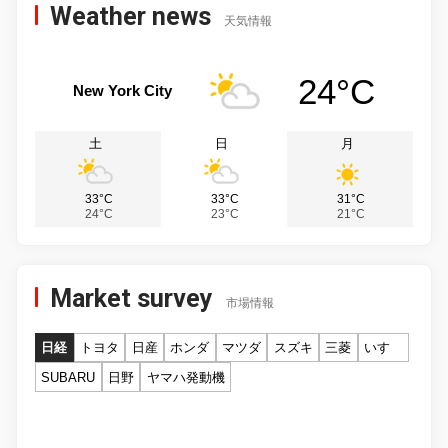
Weather news
天気情報
24°C
New York City
土
日
月
33°C
33°C
31°C
24°C
23°C
21°C
Market survey
市場情報
日経
トヨタ
日産
ホンダ
マツダ
スズキ
三菱
いすゞ
SUBARU
日野
ヤマハ発動機