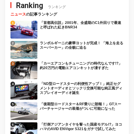
Ranking
ランキング
ニュース
の記事ランキング
「首都高伝説」2001年、全盛期のC1外回りで最速
と呼ばれた紅きBNR34
ランボルギーニの豪華ヨットが完成！ 「海上を走る
スーパーカー」の全貌に迫る
「カーエアコンもチューニングの時代なんです!?」
約20万円の電動エアコンキットが凄すぎた
「ND型ロードスターの利便性アップ！」純正セグ
メントオーディオとソックリ交換可能な純正風ディ
スプレイオーディオ誕生
「後期型ロードスター＆RF乗りに朗報！」GTスー
パーチャージャーの装着がついに可能になった
「打倒アジアンタイヤを誓った国産モデル!?」ヨコ
ハマのAVID ENVigor S321をガチで試してみた