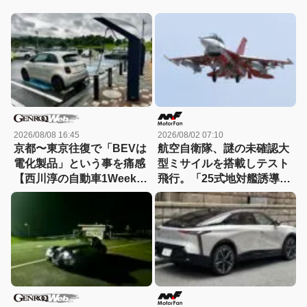
2026/08/08 16:45
2026/08/02 07:10
京都〜東京往復で「BEVは
航空自衛隊、謎の未確認大
電化製品」という事を痛感
型ミサイルを搭載しテスト
【西川淳の自動車1Weekダ
飛行。「25式地対艦誘導
イアリーVol.38】
弾」空中発射型が初めて姿
を見せた！