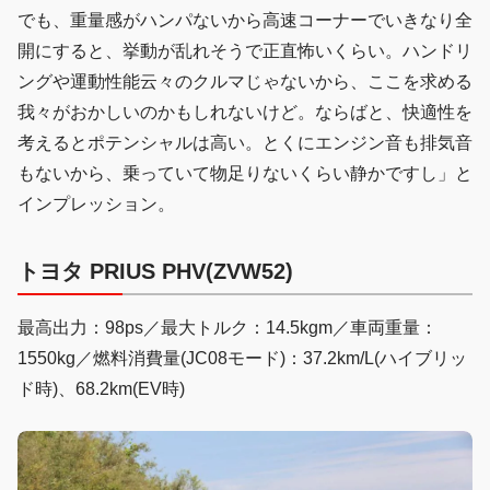
でも、重量感がハンパないから高速コーナーでいきなり全
開にすると、挙動が乱れそうで正直怖いくらい。ハンドリ
ングや運動性能云々のクルマじゃないから、ここを求める
我々がおかしいのかもしれないけど。ならばと、快適性を
考えるとポテンシャルは高い。とくにエンジン音も排気音
もないから、乗っていて物足りないくらい静かですし」と
インプレッション。
トヨタ PRIUS PHV(ZVW52)
最高出力：98ps／最大トルク：14.5kgm／車両重量：
1550kg／燃料消費量(JC08モード)：37.2km/L(ハイブリッ
ド時)、68.2km(EV時)