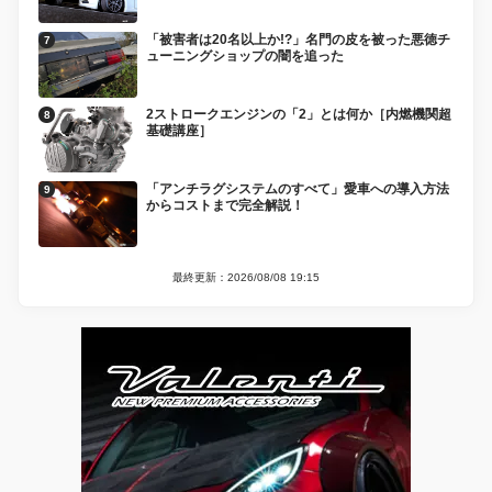
「被害者は20名以上か!?」名門の皮を被った悪徳チ
ューニングショップの闇を追った
2ストロークエンジンの「2」とは何か［内燃機関超
基礎講座］
「アンチラグシステムのすべて」愛車への導入方法
からコストまで完全解説！
最終更新：2026/08/08 19:15