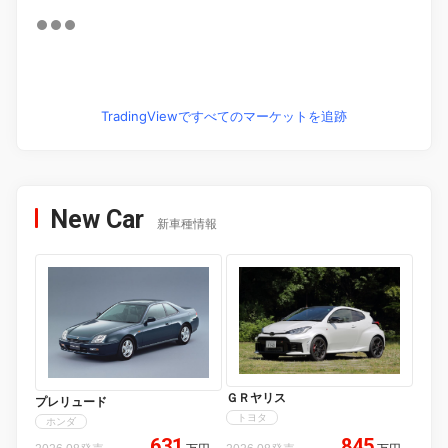
TradingViewですべてのマーケットを追跡
New Car
新車種情報
ＧＲヤリス
プレリュード
トヨタ
ホンダ
631
845