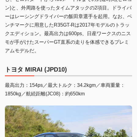
ン)と、外周路を使ったタイムアタックの2項目。ドライバ
ーはレーシングドライバーの飯田章選手を起用。なお、ベ
ンチマークに用意したR35GT-Rは2017年モデルのトラッ
クエディション。最高出力は600ps、日産ワークスのニス
モが手がけたスーパーGT直系の走りを体感できるプレミ
アムモデルだ。
トヨタ MIRAI (JPD10)
最高出力：154ps／最大トルク：34.2kgm／車両重量：
1850kg／航続距離(JC08)：約650km