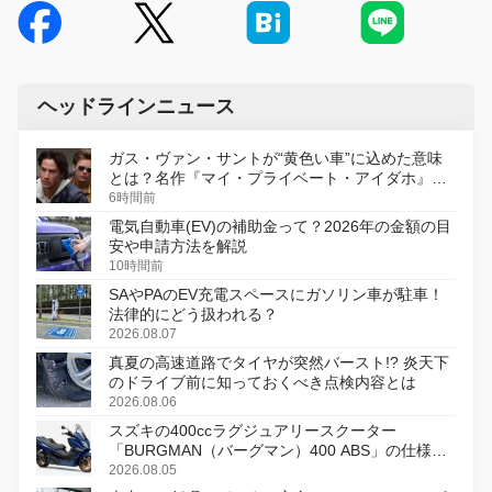
ヘッドラインニュース
ガス・ヴァン・サントが“黄色い車”に込めた意味
とは？名作『マイ・プライベート・アイダホ』が
初のデジタルリマスター版で復活
6時間前
電気自動車(EV)の補助金って？2026年の金額の目
安や申請方法を解説
10時間前
SAやPAのEV充電スペースにガソリン車が駐車！
法律的にどう扱われる？
2026.08.07
真夏の高速道路でタイヤが突然バースト!? 炎天下
のドライブ前に知っておくべき点検内容とは
2026.08.06
スズキの400ccラグジュアリースクーター
「BURGMAN（バーグマン）400 ABS」の仕様を
変更し、8月18日に発売
2026.08.05