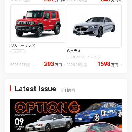
2026.08発売
万円
～
2026.08発売
万円
～
ジムニーノマド
Ｓクラス
スズキ
メルセデス・ベンツ
293
1598
2026.07発売
万円
～
2026.06発売
万円
～
Latest Issue
新刊案内