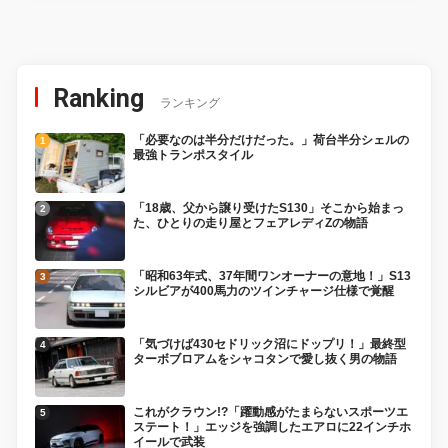
Ranking
ランキング
「必要なのは半分だけだった。」荷台半分シェルの
最強トランポスタイル
「18歳、父から譲り受けたS130」そこから始まっ
た、ひとりの走り屋とフェアレディZの物語
「昭和63年式、37年間ワンオーナーの意地！」S13
シルビアが400馬力のツインチャージ仕様で覚醒
「気づけば430セドリック沼にドップリ！」最終型
ターボブロアムをシャコタンで愛し抜く男の物語
これがクラウン!?「躍動感がたまらないスポーツエ
ステート！」エッジを強調したエアロに22インチホ
イールで武装