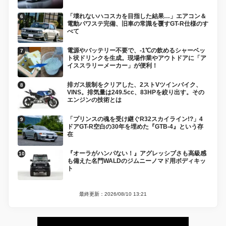
「壊れないハコスカを目指した結果…」エアコン＆
電動パワステ完備、旧車の常識を覆すGT-R仕様のす
べて
電源やバッテリー不要で、-1℃の飲めるシャーベッ
ト状ドリンクを生成。現場作業やアウトドアに「ア
イススラリーメーカー」が便利！
排ガス規制をクリアした、2ストVツインバイク、
VINS。排気量は249.5cc、83HPを絞り出す。その
エンジンの技術とは
「プリンスの魂を受け継ぐR32スカイライン!?」4
ドアGT-R空白の30年を埋めた『GTB-4』という存
在
『オーラがハンパない！』アグレッシブさも高級感
も備えた名門WALDのジムニーノマド用ボディキッ
ト
最終更新：2026/08/10 13:21