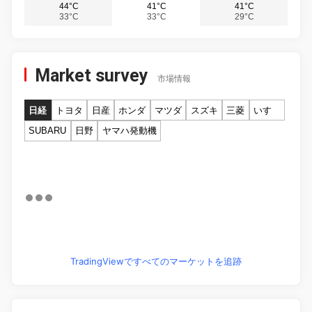
44°C
41°C
41°C
33°C
33°C
29°C
Market survey
市場情報
日経
トヨタ
日産
ホンダ
マツダ
スズキ
三菱
いすゞ
SUBARU
日野
ヤマハ発動機
TradingViewですべてのマーケットを追跡