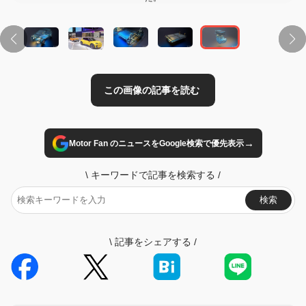
→
Motor Fan のニュースをGoogle検索で優先表示
\
キーワードで記事を検索する
/
検索
\
記事をシェアする
/