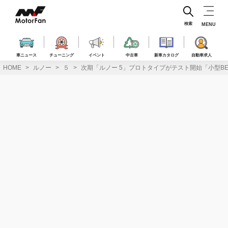
コ
ン
テ
検索
MENU
ン
ツ
へ
車ニュース
チューニング
イベント
中古車
新車カタログ
自動車求人
ス
HOME
ルノー
５
次期「ルノー 5」プロトタイプがテスト開始「小型BE
キ
ッ
プ