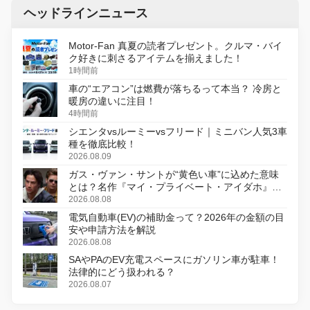
ヘッドラインニュース
Motor-Fan 真夏の読者プレゼント。クルマ・バイ
ク好きに刺さるアイテムを揃えました！
1時間前
車の“エアコン”は燃費が落ちるって本当？ 冷房と
暖房の違いに注目！
4時間前
シエンタvsルーミーvsフリード｜ミニバン人気3車
種を徹底比較！
2026.08.09
ガス・ヴァン・サントが“黄色い車”に込めた意味
とは？名作『マイ・プライベート・アイダホ』が
初のデジタルリマスター版で復活
2026.08.08
電気自動車(EV)の補助金って？2026年の金額の目
安や申請方法を解説
2026.08.08
SAやPAのEV充電スペースにガソリン車が駐車！
法律的にどう扱われる？
2026.08.07