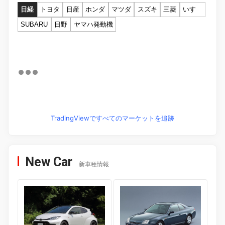
日経
トヨタ
日産
ホンダ
マツダ
スズキ
三菱
いすゞ
SUBARU
日野
ヤマハ発動機
TradingViewですべてのマーケットを追跡
New Car
新車種情報