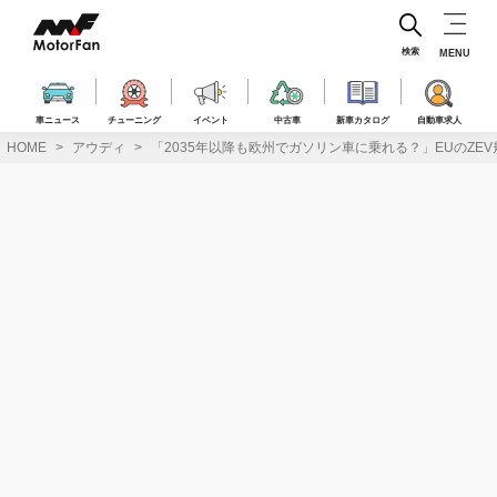
コ
ン
テ
検索
MENU
ン
ツ
へ
車ニュース
チューニング
イベント
中古車
新車カタログ
自動車求人
ス
HOME
アウディ
「2035年以降も欧州でガソリン車に乗れる？」EUのZE
キ
ッ
プ