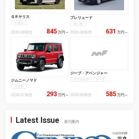
ＧＲヤリス
プレリュード
トヨタ
ホンダ
845
631
2026.08発売
万円
～
2026.08発売
万円
～
ジープ・アベンジャー
クライスラー・ジープ
ジムニーノマド
スズキ
293
585
2026.07発売
万円
～
2026.06発売
万円
～
Latest Issue
新刊案内