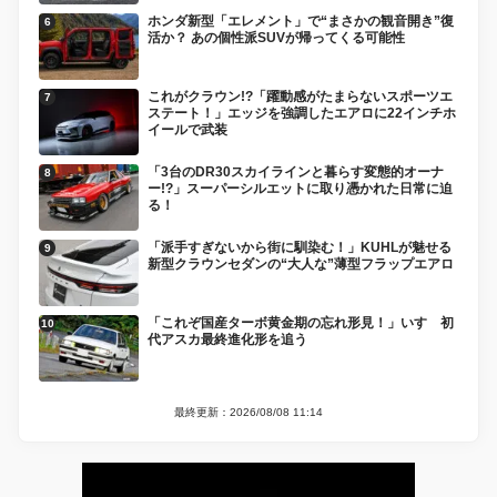
ホンダ新型「エレメント」で“まさかの観音開き”復
活か？ あの個性派SUVが帰ってくる可能性
これがクラウン!?「躍動感がたまらないスポーツエ
ステート！」エッジを強調したエアロに22インチホ
イールで武装
「3台のDR30スカイラインと暮らす変態的オーナ
ー!?」スーパーシルエットに取り憑かれた日常に迫
る！
「派手すぎないから街に馴染む！」KUHLが魅せる
新型クラウンセダンの“大人な”薄型フラップエアロ
「これぞ国産ターボ黄金期の忘れ形見！」いすゞ初
代アスカ最終進化形を追う
最終更新：2026/08/08 11:14