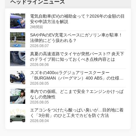
ヘッドラインニュース
電気自動車(EV)の補助金って？2026年の金額の目
安や申請方法を解説
2時間前
SAやPAのEV充電スペースにガソリン車が駐車！
法律的にどう扱われる？
2026.08.07
真夏の高速道路でタイヤが突然バースト!? 炎天下
のドライブ前に知っておくべき点検内容とは
2026.08.06
スズキの400ccラグジュアリースクーター
「BURGMAN（バーグマン）400 ABS」の仕様を
変更し、8月18日に発売
2026.08.05
車内での仮眠、どこまで安全？エンジンかけっぱ
なしの危険性
2026.08.05
エアコンをつけたら酸っぱい臭いが…目的地に着
く「3分前」のひと工夫でカビを防ぐ方法
2026.08.04