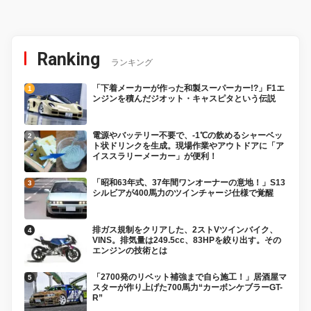
Ranking
ランキング
「下着メーカーが作った和製スーパーカー!?」F1エ
ンジンを積んだジオット・キャスピタという伝説
電源やバッテリー不要で、-1℃の飲めるシャーベッ
ト状ドリンクを生成。現場作業やアウトドアに「ア
イススラリーメーカー」が便利！
「昭和63年式、37年間ワンオーナーの意地！」S13
シルビアが400馬力のツインチャージ仕様で覚醒
排ガス規制をクリアした、2ストVツインバイク、
VINS。排気量は249.5cc、83HPを絞り出す。その
エンジンの技術とは
「2700発のリベット補強まで自ら施工！」居酒屋マ
スターが作り上げた700馬力“カーボンケブラーGT-
R”