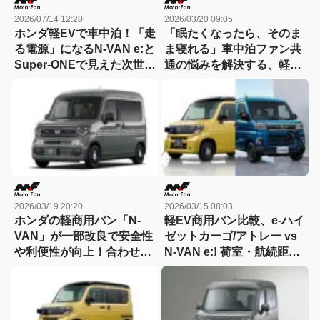
2026/07/14 12:20
2026/03/20 09:05
ホンダ軽EVで車中泊！「走
「眠たくなったら、そのま
る電源」になるN-VAN e:と
ま寝れる」車中泊ファン共
Super-ONEで見えた次世代
通の悩みを解決する、軽バ
オートキャンプの楽しみ方
ンベースのキャンピングカ
ー！
2026/03/19 20:20
2026/03/15 08:03
ホンダの軽商用バン「N-
軽EV商用バン比較、e-ハイ
VAN」が一部改良で安全性
ゼットカーゴ/アトレー vs
や利便性が向上！合わせて
N-VAN e:! 荷室・航続距
FUN特別仕様車にターボ車
離・コスパの違いを探る
が追加
【ダイハツ軽EV商用バン
徹底比較】