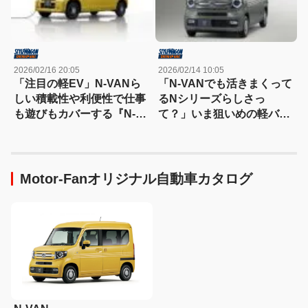
2026/02/16 20:05
2026/02/14 10:05
「注目の軽EV」N-VANら
「N-VANでも活きまくって
しい積載性や利便性で仕事
るNシリーズらしさっ
も遊びもカバーする『N-
て？」いま狙いめの軽バン
VAN e:』は、乗り味も良好
＆ワンボックス選び
だ!
Motor-Fanオリジナル自動車カタログ