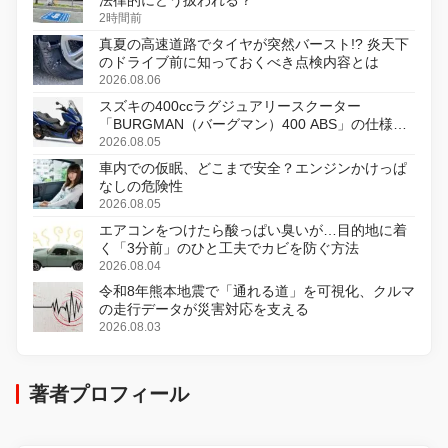
2時間前
真夏の高速道路でタイヤが突然バースト!? 炎天下
のドライブ前に知っておくべき点検内容とは
2026.08.06
スズキの400ccラグジュアリースクーター
「BURGMAN（バーグマン）400 ABS」の仕様を
変更し、8月18日に発売
2026.08.05
車内での仮眠、どこまで安全？エンジンかけっぱ
なしの危険性
2026.08.05
エアコンをつけたら酸っぱい臭いが…目的地に着
く「3分前」のひと工夫でカビを防ぐ方法
2026.08.04
令和8年熊本地震で「通れる道」を可視化、クルマ
の走行データが災害対応を支える
2026.08.03
著者プロフィール