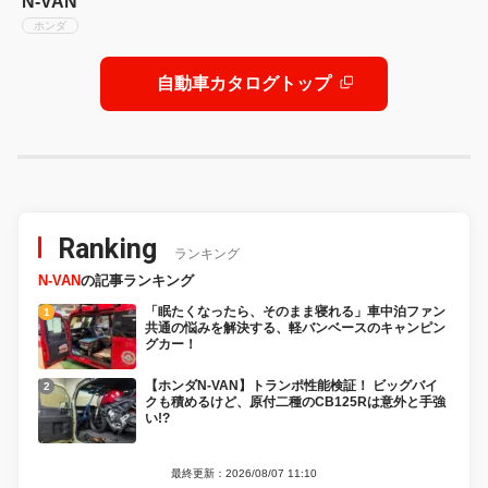
N-VAN
ホンダ
自動車カタログトップ
Ranking
ランキング
N-VAN
の記事ランキング
「眠たくなったら、そのまま寝れる」車中泊ファン
共通の悩みを解決する、軽バンベースのキャンピン
グカー！
【ホンダN-VAN】トランポ性能検証！ ビッグバイ
クも積めるけど、原付二種のCB125Rは意外と手強
い!?
最終更新：2026/08/07 11:10