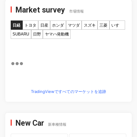
Market survey
市場情報
日経
トヨタ
日産
ホンダ
マツダ
スズキ
三菱
いすゞ
SUBARU
日野
ヤマハ発動機
TradingViewですべてのマーケットを追跡
New Car
新車種情報