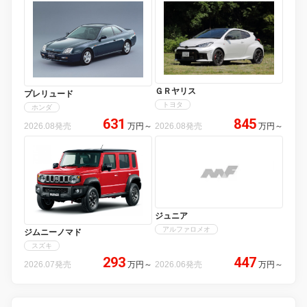
ＧＲヤリス
プレリュード
トヨタ
ホンダ
631
845
2026.08発売
万円
～
2026.08発売
万円
～
ジュニア
アルファロメオ
ジムニーノマド
スズキ
293
447
2026.07発売
万円
～
2026.06発売
万円
～