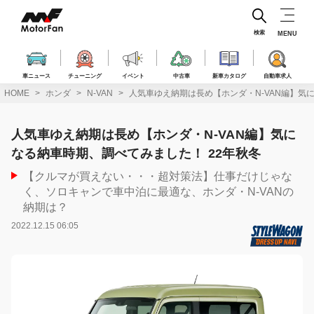
コ
ン
テ
検索
MENU
ン
ツ
へ
車ニュース
チューニング
イベント
中古車
新車カタログ
自動車求人
ス
HOME
ホンダ
N-VAN
人気車ゆえ納期は長め【ホンダ・N-VAN編】気
キ
ッ
プ
人気車ゆえ納期は長め【ホンダ・N-VAN編】気に
なる納車時期、調べてみました！ 22年秋冬
【クルマが買えない・・・超対策法】仕事だけじゃな
く、ソロキャンで車中泊に最適な、ホンダ・N-VANの
納期は？
2022.12.15 06:05