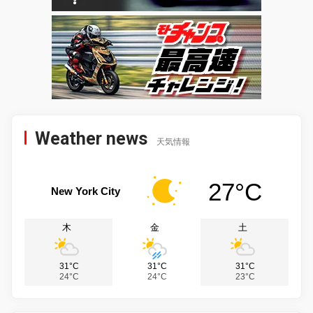
Weather news
天気情報
27°C
New York City
木
金
土
31°C
31°C
31°C
24°C
24°C
23°C