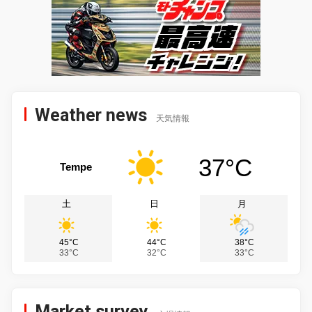
Weather news
天気情報
37°C
Tempe
土
日
月
45°C
44°C
38°C
33°C
32°C
33°C
Market survey