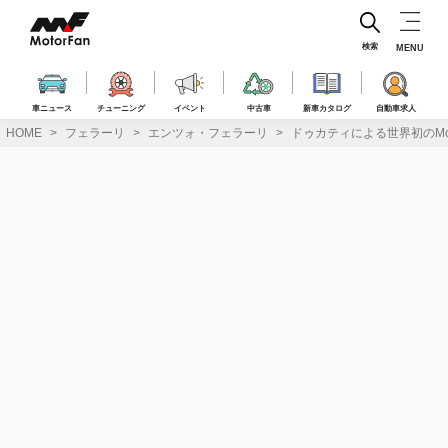
コ
ン
テ
検索
MENU
ン
ツ
へ
車ニュース
チューニング
イベント
中古車
新車カタログ
自動車求人
ス
HOME
フェラーリ
エンツォ・フェラーリ
ドゥカティによる世界初のMo
キ
ッ
プ