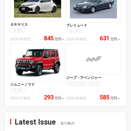
ＧＲヤリス
プレリュード
トヨタ
ホンダ
845
631
2026.08発売
万円
～
2026.08発売
万円
～
ジープ・アベンジャー
クライスラー・ジープ
ジムニーノマド
スズキ
293
585
2026.07発売
万円
～
2026.06発売
万円
～
Latest Issue
新刊案内