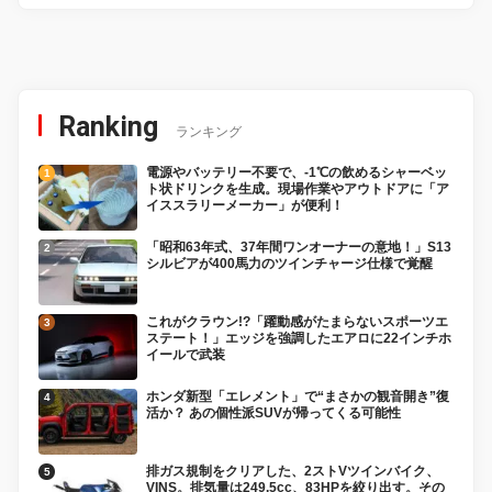
Ranking
ランキング
電源やバッテリー不要で、-1℃の飲めるシャーベッ
ト状ドリンクを生成。現場作業やアウトドアに「ア
イススラリーメーカー」が便利！
「昭和63年式、37年間ワンオーナーの意地！」S13
シルビアが400馬力のツインチャージ仕様で覚醒
これがクラウン!?「躍動感がたまらないスポーツエ
ステート！」エッジを強調したエアロに22インチホ
イールで武装
ホンダ新型「エレメント」で“まさかの観音開き”復
活か？ あの個性派SUVが帰ってくる可能性
排ガス規制をクリアした、2ストVツインバイク、
VINS。排気量は249.5cc、83HPを絞り出す。その