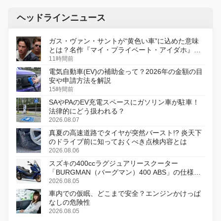
ヘッドラインニュース
ガス・ヴァン・サントが“黄色い車”に込めた意味
とは？名作『マイ・プライベート・アイダホ』が
初のデジタルリマスター版で復活
11時間前
電気自動車(EV)の補助金って？2026年の金額の目
安や申請方法を解説
15時間前
SAやPAのEV充電スペースにガソリン車が駐車！
法律的にどう扱われる？
2026.08.07
真夏の高速道路でタイヤが突然バースト!? 炎天下
のドライブ前に知っておくべき点検内容とは
2026.08.06
スズキの400ccラグジュアリースクーター
「BURGMAN（バーグマン）400 ABS」の仕様を
変更し、8月18日に発売
2026.08.05
車内での仮眠、どこまで安全？エンジンかけっぱ
なしの危険性
2026.08.05