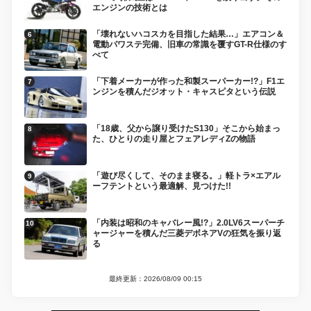
エンジンの技術とは
「壊れないハコスカを目指した結果…」エアコン＆
電動パワステ完備、旧車の常識を覆すGT-R仕様のす
べて
「下着メーカーが作った和製スーパーカー!?」F1エ
ンジンを積んだジオット・キャスピタという伝説
「18歳、父から譲り受けたS130」そこから始まっ
た、ひとりの走り屋とフェアレディZの物語
「遊び尽くして、そのまま寝る。」軽トラ×エアル
ーフテントという最適解、見つけた!!
「内装は昭和のキャバレー風!?」2.0LV6スーパーチ
ャージャーを積んだ三菱デボネアVの狂気を振り返
る
最終更新：2026/08/09 00:15