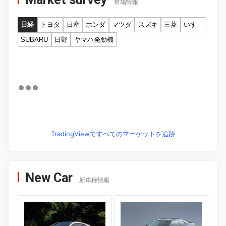
市場情報
日経
トヨタ
日産
ホンダ
マツダ
スズキ
三菱
いすゞ
SUBARU
日野
ヤマハ発動機
TradingViewですべてのマーケットを追跡
New Car
新車種情報