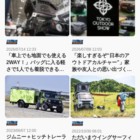
2026/07/14 12:33
2026/07/08 12:03
「車上でも地面でも使える
「楽しすぎるぞ“日本のア
2WAY！」バッグに入る軽
ウトドアカルチャー”」家
さで1人でも着脱できる、
族や友人との思い出づくり
革新的なルーフトップテン
にもピッタリなイベントで
トが画期的すぎる【東京ア
遊ばない？【東京アウトド
ウトドアショー2026】
アショー2026】
2023/06/07 12:00
2022/10/30 06:01
ジムニー＋ヒッチトレーラ
ただいまウイングサーフィ