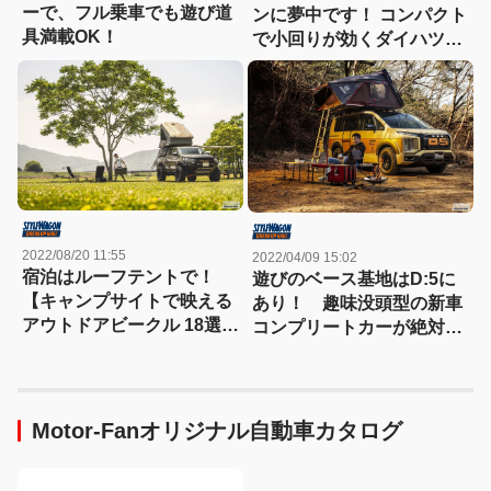
ーで、フル乗車でも遊び道
ンに夢中です！ コンパクト
具満載OK！
で小回りが効くダイハツ・
ハイゼットジャンボならど
こにでも行ける！【頼もし
い相棒=愛車と過ごす、楽
しい休日】
2022/08/20 11:55
2022/04/09 15:02
宿泊はルーフテントで！
遊びのベース基地はD:5に
【キャンプサイトで映える
あり！ 趣味没頭型の新車
アウトドアビークル 18選】
コンプリートカーが絶対お
未開の地をガンガン走破す
得！ エムクライム・アイ
る、これがオーバーランド
キャンパースカイキャンプ
仕様トヨタ・ハイラックス
編【デリカD:5は、外遊び
＆タコマ！
の最強ギア】
Motor-Fanオリジナル自動車カタログ