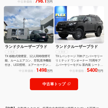
798.1
センス アルパインナビ フルセグTV
中古車価格：
万円
レーダークルーズコントロール ETC
ランドクルーザープラド
ランドクルーザープラド
トヨタ
トヨタ
TX 移動式喫煙室、12人同時喫煙可
TX Lパッケージ 70thアニバーサリー
能、ルームエアコン、空気清浄機能
リミテッド ワンオーナー 70周年ア
付き、LED照明、エアーカーテン、
ニバーサリーモデル 茶内装 シートヒ
1498
5400
バッテリーシステム、太陽光パネ
ーター シートクーラー マルチテレイ
中古車価格：
万円
中古車価格：
万円
ル、100V充電、ヒッチメンバー、マ
ンモニター パノラミックビューモニ
ットグーリーン、アウトリガー
ター ブラックルーフレール 2インチ
リフトアップ クルーズコントロール
中古車トップ