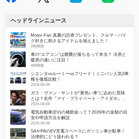
ヘッドラインニュース
Motor-Fan 真夏の読者プレゼント。クルマ・バイ
ク好きに刺さるアイテムを揃えました！
2時間前
車の“エアコン”は燃費が落ちるって本当？ 冷房と
暖房の違いに注目！
4時間前
シエンタvsルーミーvsフリード｜ミニバン人気3車
種を徹底比較！
2026.08.09
ガス・ヴァン・サントが“黄色い車”に込めた意味
とは？名作『マイ・プライベート・アイダホ』が
初のデジタルリマスター版で復活
2026.08.08
電気自動車(EV)の補助金って？2026年の金額の目
安や申請方法を解説
2026.08.08
SAやPAのEV充電スペースにガソリン車が駐車！
法律的にどう扱われる？