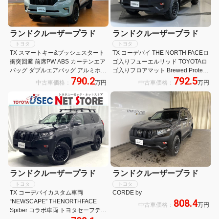
ランドクルーザープラド
ランドクルーザープラド
トヨタ
トヨタ
TX スマートキー&プッシュスタート
TX コーデバイ THE NORTH FACEロ
衝突回避 前席PW ABS カーテンエア
ゴ入りフューエルリッド TOYOTAロ
バッグ ダブルエアバッグ アルミホイ
ゴ入りフロアマット Brewed Protein
790.2
792.5
ール リヤカメラ メモリナビ セキュ
シートカバー 社外アルミ メモリーナ
中古車価格：
万円
中古車価格：
万円
リティ LEDランプ パートタイム
ビ
4WD クルーズC
ランドクルーザープラド
ランドクルーザープラド
トヨタ
トヨタ
TX コーデバイカスタム車両
CORDE by
808.4
“NEWSCAPE” THENORTHFACE
中古車価格：
万円
Spiber コラボ車両 トヨタセーフティ