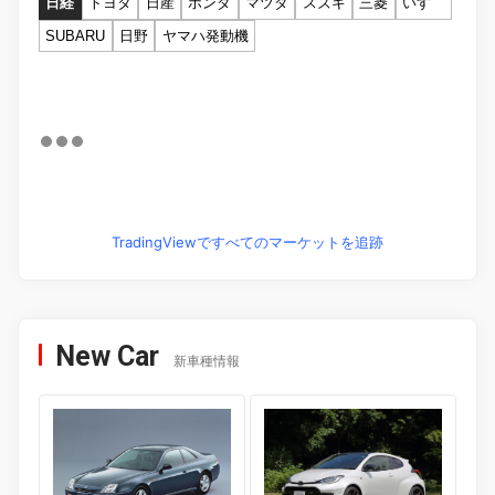
日経
トヨタ
日産
ホンダ
マツダ
スズキ
三菱
いすゞ
SUBARU
日野
ヤマハ発動機
TradingViewですべてのマーケットを追跡
New Car
新車種情報