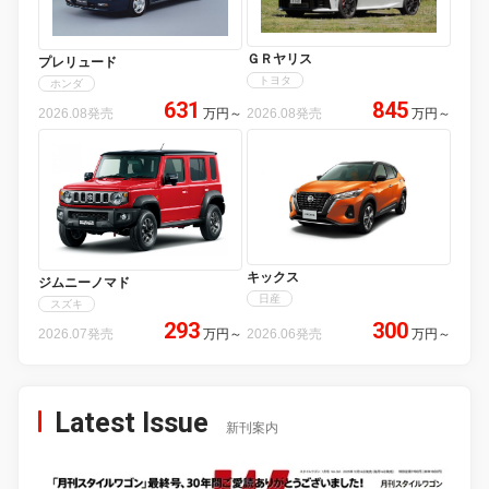
ＧＲヤリス
プレリュード
トヨタ
ホンダ
631
845
2026.08発売
万円
～
2026.08発売
万円
～
キックス
ジムニーノマド
日産
スズキ
293
300
2026.07発売
万円
～
2026.06発売
万円
～
Latest Issue
新刊案内