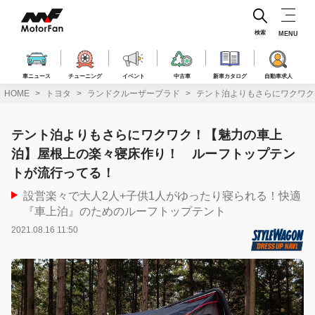
コ
ン
テ
検索
MENU
ン
ツ
へ
車ニュース
チューニング
イベント
中古車
新車カタログ
自動車求人
ス
HOME
トヨタ
ランドクルーザープラド
テント泊よりもさらにワクワク
キ
ッ
プ
テント泊よりもさらにワクワク！【魅力の車上
泊】屋根上の楽々寝床作り！ ルーフトップテン
トが流行ってる！
設営楽々で大人2人+子供1人がゆったり寝られる！快適
『車上泊』のためのルーフトップテント
2021.08.16 11:50