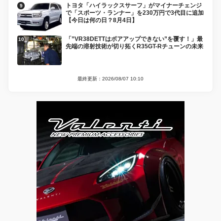
トヨタ「ハイラックスサーフ」がマイナーチェンジ
で「スポーツ・ランナー」を230万円で3代目に追加
【今日は何の日？8月4日】
「”VR38DETTはボアアップできない”を覆す！」最
先端の溶射技術が切り拓くR35GT-Rチューンの未来
最終更新：2026/08/07 10:10