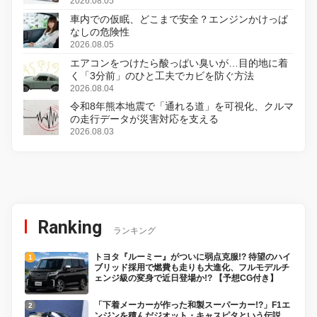
変更し、8月18日に発売
2026.08.05
車内での仮眠、どこまで安全？エンジンかけっぱ
なしの危険性
2026.08.05
エアコンをつけたら酸っぱい臭いが…目的地に着
く「3分前」のひと工夫でカビを防ぐ方法
2026.08.04
令和8年熊本地震で「通れる道」を可視化、クルマ
の走行データが災害対応を支える
2026.08.03
Ranking
ランキング
トヨタ『ルーミー』がついに弱点克服!? 待望のハイ
ブリッド採用で燃費も走りも大進化、フルモデルチ
ェンジ級の変身で近日登場か!? 【予想CG付き】
「下着メーカーが作った和製スーパーカー!?」F1エ
ンジンを積んだジオット・キャスピタという伝説