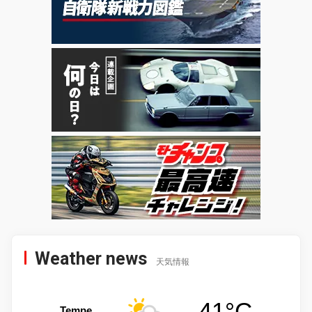
Weather news
天気情報
41°C
Tempe