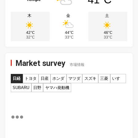
木
金
土
42°C
44°C
46°C
32°C
33°C
33°C
Market survey
市場情報
日経
トヨタ
日産
ホンダ
マツダ
スズキ
三菱
いすゞ
SUBARU
日野
ヤマハ発動機