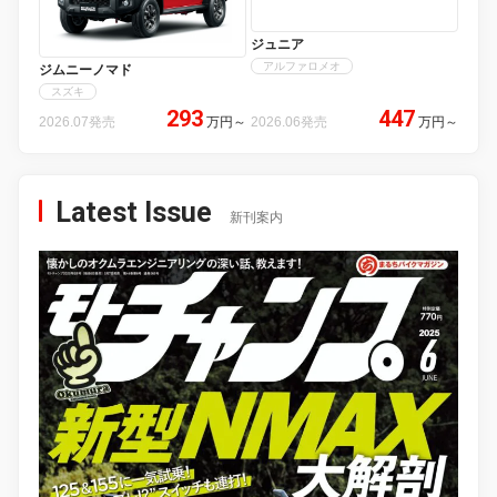
ジュニア
アルファロメオ
ジムニーノマド
スズキ
293
447
2026.07発売
万円
～
2026.06発売
万円
～
Latest Issue
新刊案内