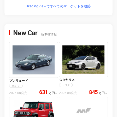
TradingViewですべてのマーケットを追跡
New Car
新車種情報
ＧＲヤリス
プレリュード
トヨタ
ホンダ
631
845
2026.08発売
万円
～
2026.08発売
万円
～