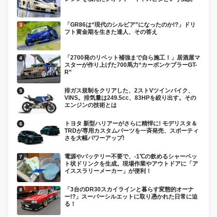
「GR86は“現代のシルビア”になったのか!?」ドリ
フト黄金期を生きた達人、その答え
「2700発のリベット補強まで自ら施工！」居酒屋マ
スターが作り上げた700馬力“カーボンケブラーGT-
R”
排ガス規制をクリアした、2ストVツインバイク、
VINS。排気量は249.5cc、83HPを絞り出す。その
エンジンの技術とは
トヨタ 新型ハリアーがさらに精悍に! モデリスタ＆
TRDが専用カスタムパーツを一斉発売、スポーティ
さを大幅パワーアップ!
電源やバッテリー不要で、-1℃の飲めるシャーベッ
ト状ドリンクを生成。現場作業やアウトドアに「ア
イススラリーメーカー」が便利！
「3台のDR30スカイラインと暮らす変態的オーナ
ー!?」スーパーシルエットに取り憑かれた日常に迫
る！