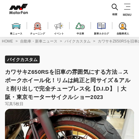
コ
ン
テ
検索
MENU
ン
ツ
へ
車ニュース
チューニング
イベント
中古車
新車カタログ
自動車求人
ス
HOME
自動車・新車ニュース
バイクカスタム
カワサキZ650RSを
キ
ッ
プ
バイクカスタム
カワサキZ650RSを旧車の雰囲気にする方法→ス
ポークホイール化！リムは純正と同サイズ＆アル
ミ削り出しで完全チューブレス化【D.I.D】｜大
阪・東京モーターサイクルショー2023
写真5枚目