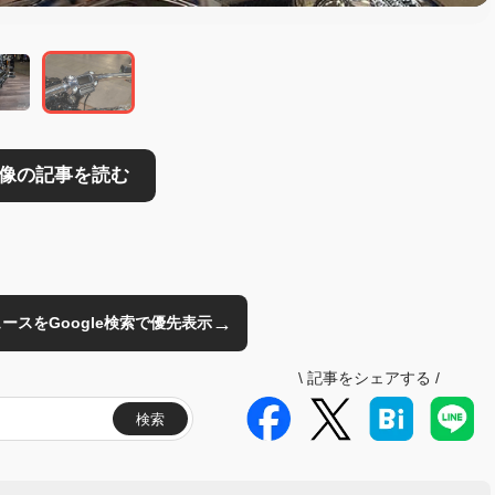
→
のニュースをGoogle検索で優先表示
\
記事をシェアする
/
検索