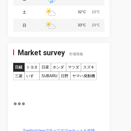
土
32°C
23°C
日
33°C
23°C
Market survey
市場情報
日経
トヨタ
日産
ホンダ
マツダ
スズキ
三菱
いすゞ
SUBARU
日野
ヤマハ発動機
TradingViewですべてのマーケットを追跡