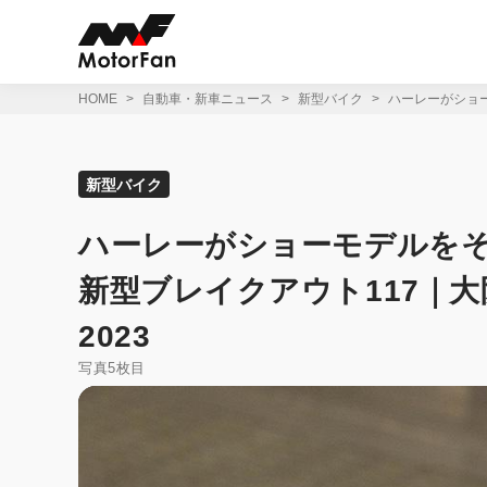
コ
ン
テ
ン
ツ
HOME
自動車・新車ニュース
新型バイク
ハーレーがショー
へ
ス
キ
ッ
新型バイク
プ
ハーレーがショーモデルをそ
新型ブレイクアウト117｜
2023
写真5枚目