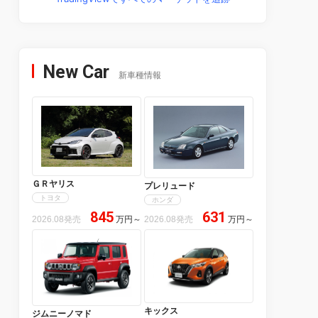
New Car
新車種情報
ＧＲヤリス
プレリュード
トヨタ
ホンダ
845
631
2026.08発売
万円
～
2026.08発売
万円
～
キックス
ジムニーノマド