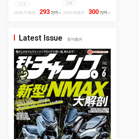
日産
スズキ
293
300
2026.07発売
万円
～
2026.06発売
万円
～
Latest Issue
新刊案内