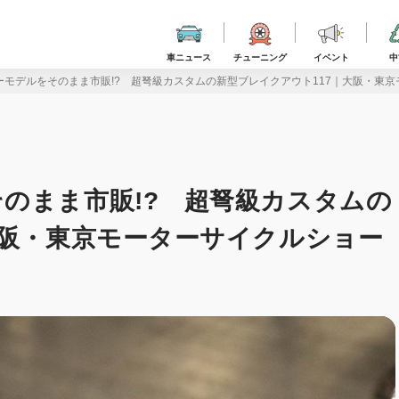
車ニュース
チューニング
イベント
中
モデルをそのまま市販!? 超弩級カスタムの新型ブレイクアウト117｜大阪・東京モ
のまま市販!? 超弩級カスタムの
大阪・東京モーターサイクルショー