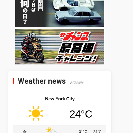
Weather news
天気情報
New York City
24°C
金
31°C
24°C