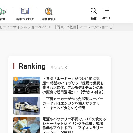
検索
MENU
古車
新車カタログ
自動車求人
ーターサイクルショー2023
【写真・5枚目】ハーレーがショーモデルをそのま
Ranking
ランキング
トヨタ『ルーミー』がついに弱点克
服!? 待望のハイブリッド採用で燃費も
走りも大進化、フルモデルチェンジ級
の変身で近日登場か!? 【予想CG付き】
「下着メーカーが作った和製スーパー
カー!?」F1エンジンを積んだジオッ
ト・キャスピタという伝説
電源やバッテリー不要で、-1℃の飲める
シャーベット状ドリンクを生成。現場
作業やアウトドアに「アイススラリー
メーカー」が便利！