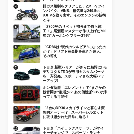
排ガス規制をクリアした、2ストVツイ
ンバイク、VINS。排気量は249.5cc、
83HPを絞り出す。そのエンジンの技術
とは
「2700発のリベット補強まで自ら施
工！」居酒屋マスターが作り上げた700
馬力“カーボンケブラーGT-R”
「GR86は“現代のシルビア”になったの
か!?」ドリフト黄金期を生きた達人、
その答え
トヨタ 新型ハリアーがさらに精悍に! モ
デリスタ＆TRDが専用カスタムパーツ
を一斉発売、スポーティさを大幅パワ
ーアップ!
ホンダ新型「エレメント」で“まさかの
観音開き”復活か？ あの個性派SUVが帰
ってくる可能性
「3台のDR30スカイラインと暮らす変
態的オーナー!?」スーパーシルエット
に取り憑かれた日常に迫る！
トヨタ「ハイラックスサーフ」がマイ
ナーチェンジで「スポーツ・ランナ