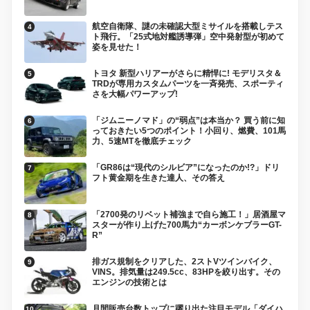
航空自衛隊、謎の未確認大型ミサイルを搭載しテス
ト飛行。「25式地対艦誘導弾」空中発射型が初めて
姿を見せた！
トヨタ 新型ハリアーがさらに精悍に! モデリスタ＆
TRDが専用カスタムパーツを一斉発売、スポーティ
さを大幅パワーアップ!
「ジムニーノマド」の“弱点”は本当か？ 買う前に知
っておきたい5つのポイント！小回り、燃費、101馬
力、5速MTを徹底チェック
「GR86は“現代のシルビア”になったのか!?」ドリ
フト黄金期を生きた達人、その答え
「2700発のリベット補強まで自ら施工！」居酒屋マ
スターが作り上げた700馬力“カーボンケブラーGT-
R”
排ガス規制をクリアした、2ストVツインバイク、
VINS。排気量は249.5cc、83HPを絞り出す。その
エンジンの技術とは
月間販売台数トップに躍り出た注目モデル「ダイハ