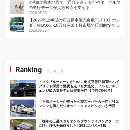
令和8年熊本地震で「通れる道」を可視化、クルマ
の走行データが災害対応を支える
2026.08.03
【2026年上半期の軽自動車販売台数TOP10】ホン
ダ・N-BOXが10万台突破！軽市場で圧倒的な存在
感
2026.08.02
Ranking
ランキング
トヨタ『ルーミー』がついに弱点克服!? 待望のハイ
ブリッド採用で燃費も走りも大進化、フルモデルチ
ェンジ級の変身で近日登場か!? 【予想CG付き】
「下着メーカーが作った和製スーパーカー!?」F1エ
ンジンを積んだジオット・キャスピタという伝説
「往年の三菱スタリオンをダウンサイジングターボ
に!?」時代を先取りした4G63エンジン仕様！