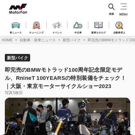
コ
ン
テ
検索
MENU
ン
ツ
へ
車ニュース
チューニング
イベント
中古車
新車カタログ
自動車求人
ス
HOME
自動車・新車ニュース
新型バイク
即完売のBMWモトラッド100
キ
ッ
プ
新型バイク
即完売のBMWモトラッド100周年記念限定モデ
ル、RnineT 100YEARSの特別装備をチェック！
｜大阪・東京モーターサイクルショー2023
写真5枚目