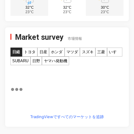
32°C
32°C
30°C
23°C
23°C
23°C
Market survey
市場情報
日経
トヨタ
日産
ホンダ
マツダ
スズキ
三菱
いすゞ
SUBARU
日野
ヤマハ発動機
TradingViewですべてのマーケットを追跡