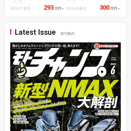
スズキ
293
300
2026.07発売
万円
～
2026.06発売
万円
～
Latest Issue
新刊案内