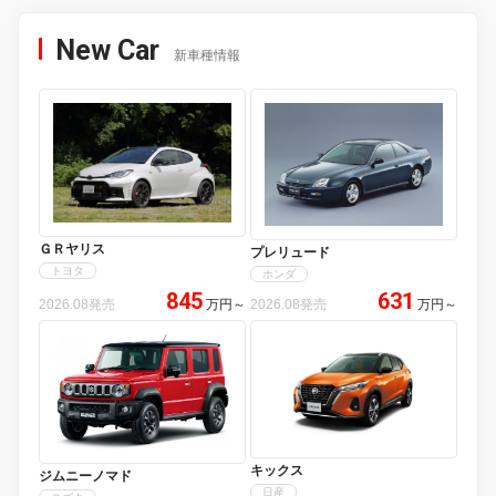
New Car
新車種情報
ＧＲヤリス
プレリュード
トヨタ
ホンダ
845
631
2026.08発売
万円
～
2026.08発売
万円
～
キックス
ジムニーノマド
日産