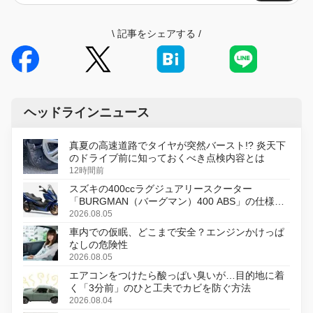
\
記事をシェアする
/
ヘッドラインニュース
真夏の高速道路でタイヤが突然バースト!? 炎天下
のドライブ前に知っておくべき点検内容とは
12時間前
スズキの400ccラグジュアリースクーター
「BURGMAN（バーグマン）400 ABS」の仕様を
変更し、8月18日に発売
2026.08.05
車内での仮眠、どこまで安全？エンジンかけっぱ
なしの危険性
2026.08.05
エアコンをつけたら酸っぱい臭いが…目的地に着
く「3分前」のひと工夫でカビを防ぐ方法
2026.08.04