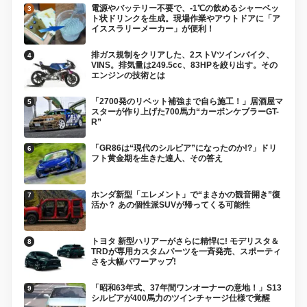
電源やバッテリー不要で、-1℃の飲めるシャーベッ
ト状ドリンクを生成。現場作業やアウトドアに「ア
イススラリーメーカー」が便利！
排ガス規制をクリアした、2ストVツインバイク、
VINS。排気量は249.5cc、83HPを絞り出す。その
エンジンの技術とは
「2700発のリベット補強まで自ら施工！」居酒屋マ
スターが作り上げた700馬力“カーボンケブラーGT-
R”
「GR86は“現代のシルビア”になったのか!?」ドリ
フト黄金期を生きた達人、その答え
ホンダ新型「エレメント」で“まさかの観音開き”復
活か？ あの個性派SUVが帰ってくる可能性
トヨタ 新型ハリアーがさらに精悍に! モデリスタ＆
TRDが専用カスタムパーツを一斉発売、スポーティ
さを大幅パワーアップ!
「昭和63年式、37年間ワンオーナーの意地！」S13
シルビアが400馬力のツインチャージ仕様で覚醒