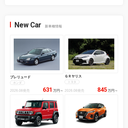
New Car
新車種情報
ＧＲヤリス
プレリュード
トヨタ
ホンダ
631
845
2026.08発売
万円
～
2026.08発売
万円
～