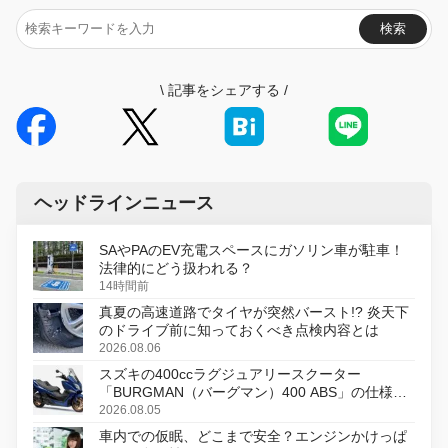
検索
\
記事をシェアする
/
ヘッドラインニュース
SAやPAのEV充電スペースにガソリン車が駐車！
法律的にどう扱われる？
14時間前
真夏の高速道路でタイヤが突然バースト!? 炎天下
のドライブ前に知っておくべき点検内容とは
2026.08.06
スズキの400ccラグジュアリースクーター
「BURGMAN（バーグマン）400 ABS」の仕様を
変更し、8月18日に発売
2026.08.05
車内での仮眠、どこまで安全？エンジンかけっぱ