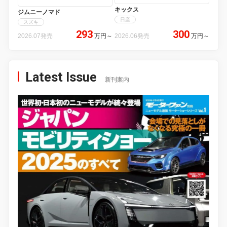
キックス
ジムニーノマド
日産
スズキ
293
300
2026.07発売
万円
～
2026.06発売
万円
～
Latest Issue
新刊案内