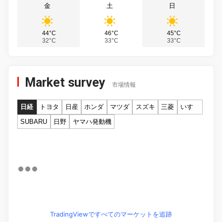
金
土
日
44°C
46°C
45°C
32°C
33°C
33°C
Market survey
市場情報
日経
トヨタ
日産
ホンダ
マツダ
スズキ
三菱
いすゞ
SUBARU
日野
ヤマハ発動機
TradingViewですべてのマーケットを追跡