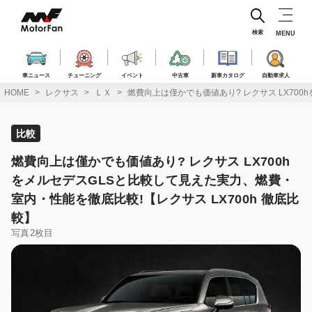
コ
ン
テ
検索
MENU
ン
ツ
へ
車ニュース
チューニング
イベント
中古車
新車カタログ
自動車求人
ス
HOME
レクサス
ＬＸ
燃費向上は僅かでも価値あり? レクサス LX700
キ
ッ
プ
比較
燃費向上は僅かでも価値あり? レクサス LX700h
をメルセデスGLSと比較して見えた実力、燃費・
室内・性能を徹底比較!【レクサス LX700h 徹底比
較】
写真2枚目