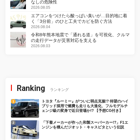
なしの危険性
2026.08.05
エアコンをつけたら酸っぱい臭いが…目的地に着
く「3分前」のひと工夫でカビを防ぐ方法
2026.08.04
令和8年熊本地震で「通れる道」を可視化、クルマ
の走行データが災害対応を支える
2026.08.03
Ranking
ランキング
トヨタ『ルーミー』がついに弱点克服!? 待望のハイ
ブリッド採用で燃費も走りも大進化、フルモデルチ
ェンジ級の変身で近日登場か!? 【予想CG付き】
「下着メーカーが作った和製スーパーカー!?」F1エ
ンジンを積んだジオット・キャスピタという伝説