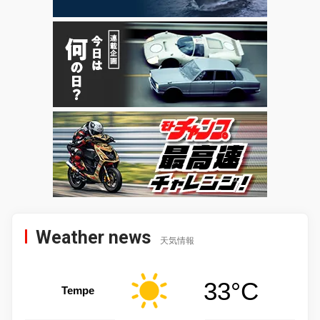
Weather news
天気情報
33°C
Tempe