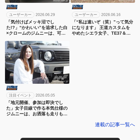
ユーザーカー
2026.06.29
ユーザーカー
2026.06.16
「気付けばメッキ沼でし
「“私は速いぞ（笑）”って気分
た!?」“かわいい”を追求した白
になります」 王道カスタムを
×クロームのジムニーは、可愛
やめたシエラ女子、TE37＆レ
さも個性も妥協なし！
カロでスポーツマインド全開
注目イベント
2026.05.05
「地元開催、参加は即決でし
た」女子目線で作る本気仕様の
ジムニーは、お洒落も走りも妥
協なし!!
連載の記事一覧へ