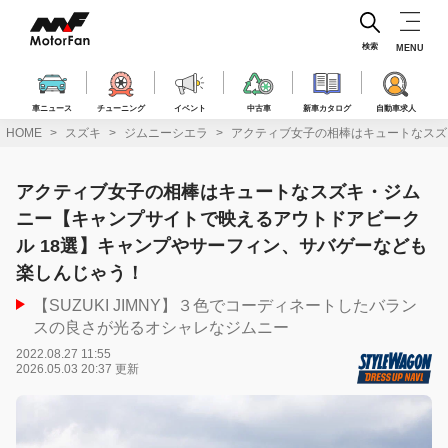
コ
ン
テ
検索
MENU
ン
ツ
へ
車ニュース
チューニング
イベント
中古車
新車カタログ
自動車求人
ス
HOME
スズキ
ジムニーシエラ
アクティブ女子の相棒はキュートなスズ
キ
ッ
プ
アクティブ女子の相棒はキュートなスズキ・ジム
ニー【キャンプサイトで映えるアウトドアビーク
ル 18選】キャンプやサーフィン、サバゲーなども
楽しんじゃう！
【SUZUKI JIMNY】３色でコーディネートしたバラン
スの良さが光るオシャレなジムニー
2022.08.27 11:55
2026.05.03 20:37 更新