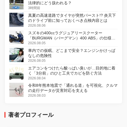
法律的にどう扱われる？
3時間前
真夏の高速道路でタイヤが突然バースト!? 炎天下
のドライブ前に知っておくべき点検内容とは
2026.08.06
スズキの400ccラグジュアリースクーター
「BURGMAN（バーグマン）400 ABS」の仕様を
変更し、8月18日に発売
2026.08.05
車内での仮眠、どこまで安全？エンジンかけっぱ
なしの危険性
2026.08.05
エアコンをつけたら酸っぱい臭いが…目的地に着
く「3分前」のひと工夫でカビを防ぐ方法
2026.08.04
令和8年熊本地震で「通れる道」を可視化、クルマ
の走行データが災害対応を支える
2026.08.03
著者プロフィール