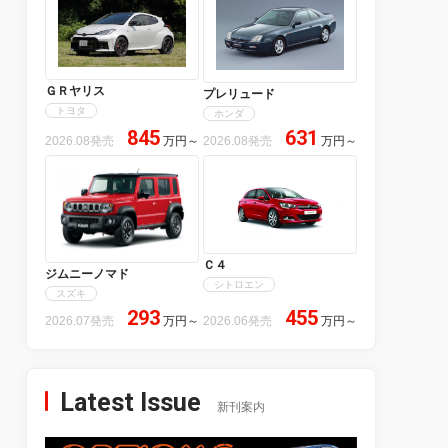
ＧＲヤリス
プレリュード
トヨタ
ホンダ
845
631
2026.08発売
万円
～
2026.08発売
万円
～
Ｃ４
ジムニーノマド
シトロエン
スズキ
293
455
2026.07発売
万円
～
2026.06発売
万円
～
Latest Issue
新刊案内