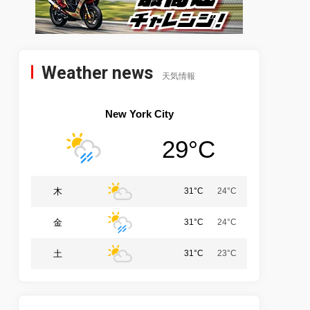
Weather news
天気情報
New York City
29°C
木
31°C
24°C
金
31°C
24°C
土
31°C
23°C