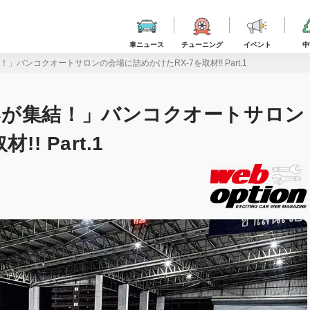
車ニュース
チューニング
イベント
中
バンコクオートサロンの会場に詰めかけたRX-7を取材!! Part.1
いが集結！」バンコクオートサロン
! Part.1