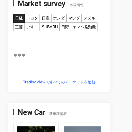
Market survey
市場情報
日経
トヨタ
日産
ホンダ
マツダ
スズキ
三菱
いすゞ
SUBARU
日野
ヤマハ発動機
TradingViewですべてのマーケットを追跡
New Car
新車種情報