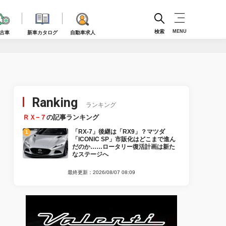
検索
MENU
古車
新車カタログ
自動車求人
Ranking
ランキング
ＲＸ−７
の記事ランキング
「RX-7」後継は「RX9」？マツダ
「ICONIC SP」市販化はどこまで進ん
だのか……ロータリー復活計画は新た
なステージへ
最終更新：2026/08/07 08:09