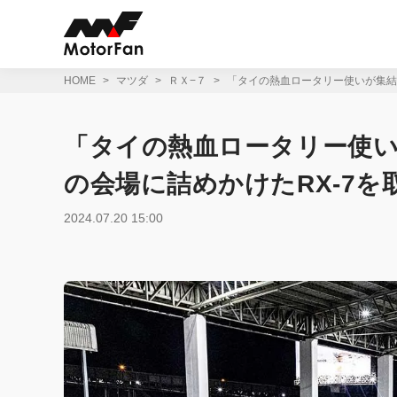
コ
ン
テ
ン
ツ
HOME
マツダ
ＲＸ−７
「タイの熱血ロータリー使いが集結！」
へ
ス
キ
「タイの熱血ロータリー使
ッ
プ
の会場に詰めかけたRX-7を取材!
2024.07.20 15:00