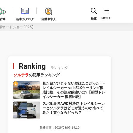
検索
MENU
古車
新車カタログ
自動車求人
オートショー2025】
Ranking
ランキング
ソルテラ
の記事ランキング
見た目だけじゃない差はここだった! ト
レイルシーカー vs bZ4Xツーリング徹
底比較、その決定的違いは?【新型トレ
イルシーカー 徹底比較】
スバル最強AWD対決!? トレイルシーカ
ーとソルテラはどこが違うのか比べて
みた！買うならどっち？
最終更新：2026/08/07 14:10