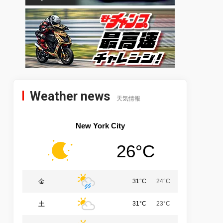
Weather news
天気情報
New York City
26°C
金
31°C
24°C
土
31°C
23°C