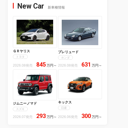
New Car
新車種情報
ＧＲヤリス
プレリュード
トヨタ
ホンダ
845
631
2026.08発売
万円
～
2026.08発売
万円
～
キックス
ジムニーノマド
日産
スズキ
293
300
2026.07発売
万円
～
2026.06発売
万円
～