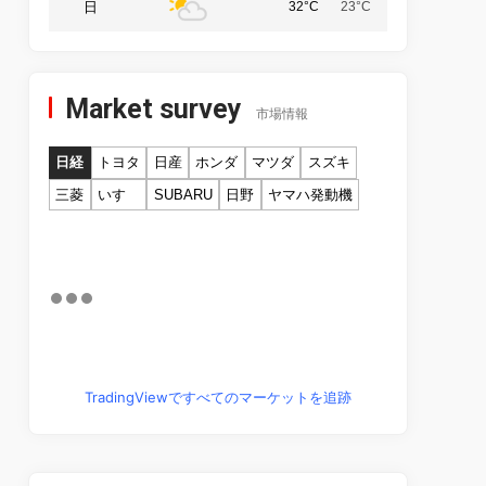
日
32°C
23°C
Market survey
市場情報
日経
トヨタ
日産
ホンダ
マツダ
スズキ
三菱
いすゞ
SUBARU
日野
ヤマハ発動機
TradingViewですべてのマーケットを追跡