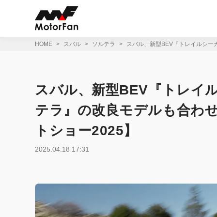
コ
ン
テ
ン
ツ
HOME
スバル
ソルテラ
スバル、新型BEV『トレイルシー
へ
ス
キ
ッ
スバル、新型BEV『トレイ
プ
テラ』の改良モデルも合わせ
トショー2025】
2025.04.18 17:31