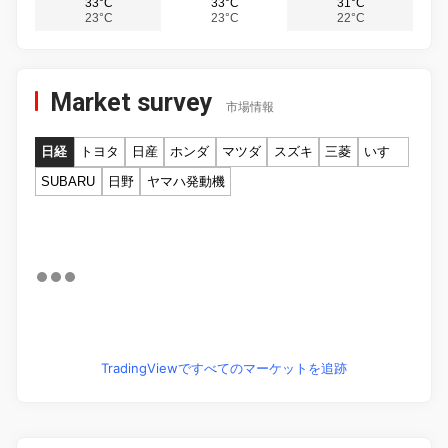
33°C
33°C
31°C
23°C
23°C
22°C
Market survey
市場情報
日経
トヨタ
日産
ホンダ
マツダ
スズキ
三菱
いすゞ
SUBARU
日野
ヤマハ発動機
TradingViewですべてのマーケットを追跡