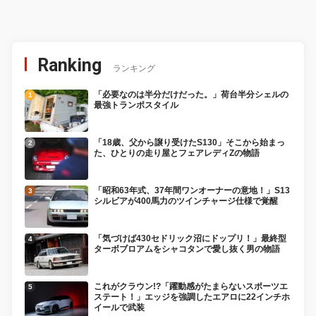
Ranking
ランキング
「必要なのは半分だけだった。」荷台半分シェルの
最強トランポスタイル
「18歳、父から譲り受けたS130」そこから始まっ
た、ひとりの走り屋とフェアレディZの物語
「昭和63年式、37年間ワンオーナーの意地！」S13
シルビアが400馬力のツインチャージ仕様で覚醒
「気づけば430セドリック沼にドップリ！」最終型
ターボブロアムをシャコタンで愛し抜く男の物語
これがクラウン!?「躍動感がたまらないスポーツエ
ステート！」エッジを強調したエアロに22インチホ
イールで武装