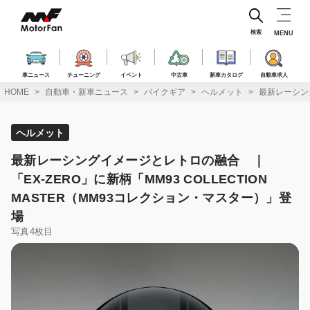
コ
ン
テ
検索
MENU
ン
ツ
へ
車ニュース
チューニング
イベント
中古車
新車カタログ
自動車求人
ス
HOME
自動車・新車ニュース
バイクギア
ヘルメット
最新レーシング
キ
ッ
プ
ヘルメット
最新レーシングイメージとレトロの融合 ｜
「EX-ZERO」に新柄「MM93 COLLECTION
MASTER（MM93コレクション・マスター）」登
場
写真4枚目