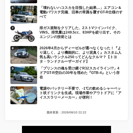
「壊れないハコスカを目指した結果…」エアコン＆
電動パワステ完備、旧車の常識を覆すGT-R仕様のす
べて
排ガス規制をクリアした、2ストVツインバイク、
VINS。排気量は249.5cc、83HPを絞り出す。その
エンジンの技術とは
2026年4月からディーゼルが選べなくなった！『よ
り逞しく、より機能的に、より泥臭く』カスタム人
気も高いランクル250ってどんなクルマ？【トヨ
タ・ランドクルーザーガイド】
「プリンスの魂を受け継ぐR32スカイライン!?」4
ドアGT-R空白の30年を埋めた『GTB-4』という存
在
電源やバッテリー不要で、-1℃の飲めるシャーベッ
ト状ドリンクを生成。現場作業やアウトドアに「ア
イススラリーメーカー」が便利！
最終更新：2026/08/10 22:22