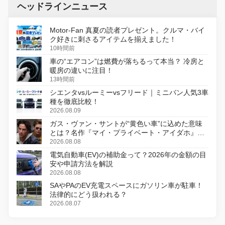
ヘッドラインニュース
Motor-Fan 真夏の読者プレゼント。クルマ・バイ
ク好きに刺さるアイテムを揃えました！
10時間前
車の“エアコン”は燃費が落ちるって本当？ 冷房と
暖房の違いに注目！
13時間前
シエンタvsルーミーvsフリード｜ミニバン人気3車
種を徹底比較！
2026.08.09
ガス・ヴァン・サントが“黄色い車”に込めた意味
とは？名作『マイ・プライベート・アイダホ』が
初のデジタルリマスター版で復活
2026.08.08
電気自動車(EV)の補助金って？2026年の金額の目
安や申請方法を解説
2026.08.08
SAやPAのEV充電スペースにガソリン車が駐車！
法律的にどう扱われる？
2026.08.07