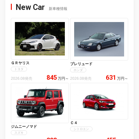
New Car
新車種情報
ＧＲヤリス
プレリュード
トヨタ
ホンダ
845
631
2026.08発売
万円
～
2026.08発売
万円
～
Ｃ４
ジムニーノマド
シトロエン
スズキ