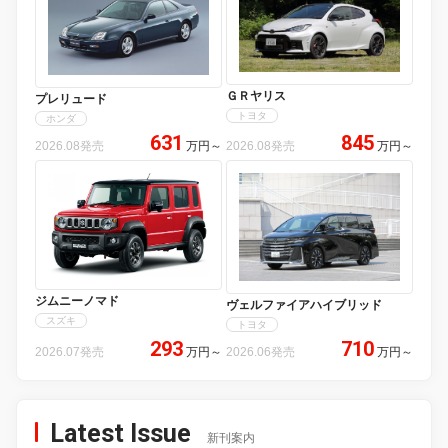
ＧＲヤリス
プレリュード
トヨタ
ホンダ
631
845
2026.08発売
万円
～
2026.08発売
万円
～
ジムニーノマド
ヴェルファイアハイブリッド
スズキ
トヨタ
293
710
2026.07発売
万円
～
2026.06発売
万円
～
Latest Issue
新刊案内