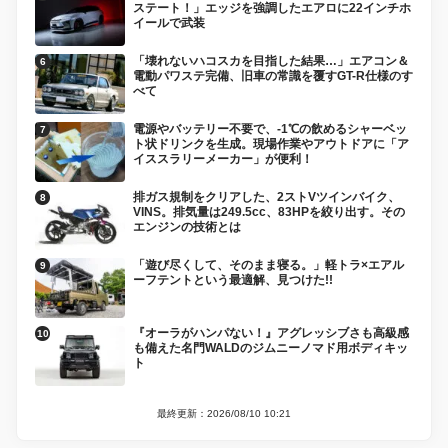
ステート！」エッジを強調したエアロに22インチホ
イールで武装
「壊れないハコスカを目指した結果…」エアコン＆
電動パワステ完備、旧車の常識を覆すGT-R仕様のす
べて
電源やバッテリー不要で、-1℃の飲めるシャーベッ
ト状ドリンクを生成。現場作業やアウトドアに「ア
イススラリーメーカー」が便利！
排ガス規制をクリアした、2ストVツインバイク、
VINS。排気量は249.5cc、83HPを絞り出す。その
エンジンの技術とは
「遊び尽くして、そのまま寝る。」軽トラ×エアル
ーフテントという最適解、見つけた!!
『オーラがハンパない！』アグレッシブさも高級感
も備えた名門WALDのジムニーノマド用ボディキッ
ト
最終更新：2026/08/10 10:21