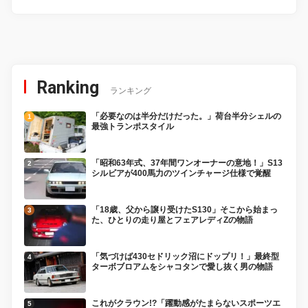
Ranking
ランキング
「必要なのは半分だけだった。」荷台半分シェルの
最強トランポスタイル
「昭和63年式、37年間ワンオーナーの意地！」S13
シルビアが400馬力のツインチャージ仕様で覚醒
「18歳、父から譲り受けたS130」そこから始まっ
た、ひとりの走り屋とフェアレディZの物語
「気づけば430セドリック沼にドップリ！」最終型
ターボブロアムをシャコタンで愛し抜く男の物語
これがクラウン!?「躍動感がたまらないスポーツエ