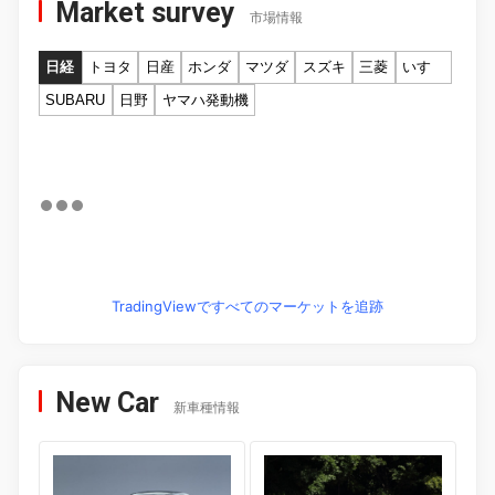
Market survey
市場情報
日経
トヨタ
日産
ホンダ
マツダ
スズキ
三菱
いすゞ
SUBARU
日野
ヤマハ発動機
TradingViewですべてのマーケットを追跡
New Car
新車種情報