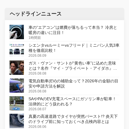
ヘッドラインニュース
車の“エアコン”は燃費が落ちるって本当？ 冷房と
暖房の違いに注目！
1時間前
シエンタvsルーミーvsフリード｜ミニバン人気3車
種を徹底比較！
2026.08.09
ガス・ヴァン・サントが“黄色い車”に込めた意味
とは？名作『マイ・プライベート・アイダホ』が
初のデジタルリマスター版で復活
2026.08.08
電気自動車(EV)の補助金って？2026年の金額の目
安や申請方法を解説
2026.08.08
SAやPAのEV充電スペースにガソリン車が駐車！
法律的にどう扱われる？
2026.08.07
真夏の高速道路でタイヤが突然バースト!? 炎天下
のドライブ前に知っておくべき点検内容とは
2026.08.06