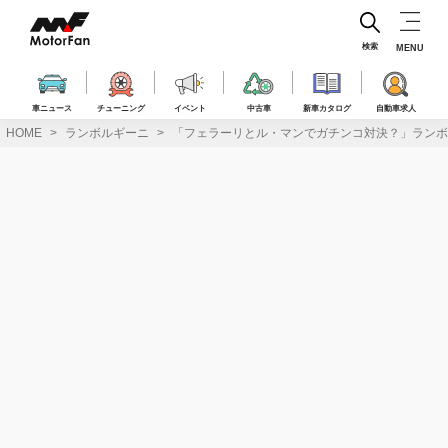
コ
ン
テ
検索
MENU
ン
ツ
へ
車ニュース
チューニング
イベント
中古車
新車カタログ
自動車求人
ス
HOME
ランボルギーニ
「フェラーリとル・マンでガチンコ対決？」ランボ
キ
ッ
プ