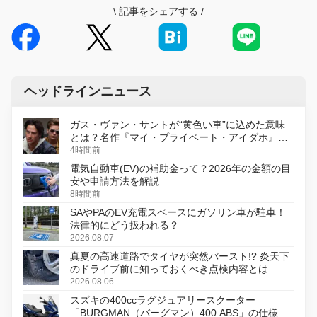
\
記事をシェアする
/
ヘッドラインニュース
ガス・ヴァン・サントが“黄色い車”に込めた意味
とは？名作『マイ・プライベート・アイダホ』が
初のデジタルリマスター版で復活
4時間前
電気自動車(EV)の補助金って？2026年の金額の目
安や申請方法を解説
8時間前
SAやPAのEV充電スペースにガソリン車が駐車！
法律的にどう扱われる？
2026.08.07
真夏の高速道路でタイヤが突然バースト!? 炎天下
のドライブ前に知っておくべき点検内容とは
2026.08.06
スズキの400ccラグジュアリースクーター
「BURGMAN（バーグマン）400 ABS」の仕様を