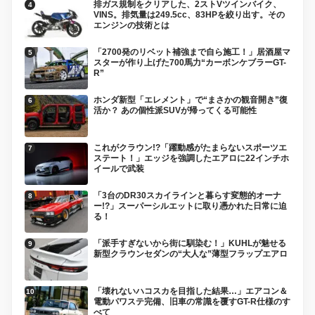
排ガス規制をクリアした、2ストVツインバイク、
VINS。排気量は249.5cc、83HPを絞り出す。その
エンジンの技術とは
「2700発のリベット補強まで自ら施工！」居酒屋マ
スターが作り上げた700馬力“カーボンケブラーGT-
R”
ホンダ新型「エレメント」で“まさかの観音開き”復
活か？ あの個性派SUVが帰ってくる可能性
これがクラウン!?「躍動感がたまらないスポーツエ
ステート！」エッジを強調したエアロに22インチホ
イールで武装
「3台のDR30スカイラインと暮らす変態的オーナ
ー!?」スーパーシルエットに取り憑かれた日常に迫
る！
「派手すぎないから街に馴染む！」KUHLが魅せる
新型クラウンセダンの“大人な”薄型フラップエアロ
「壊れないハコスカを目指した結果…」エアコン＆
電動パワステ完備、旧車の常識を覆すGT-R仕様のす
べて