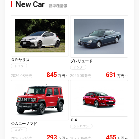
New Car
新車種情報
ＧＲヤリス
プレリュード
トヨタ
ホンダ
845
631
2026.08発売
万円
～
2026.08発売
万円
～
Ｃ４
ジムニーノマド
シトロエン
スズキ
293
455
2026.07発売
万円
～
2026.06発売
万円
～