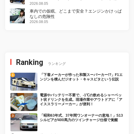
変更し、8月18日に発売
2026.08.05
車内での仮眠、どこまで安全？エンジンかけっぱ
なしの危険性
2026.08.05
Ranking
ランキング
「下着メーカーが作った和製スーパーカー!?」F1エ
ンジンを積んだジオット・キャスピタという伝説
電源やバッテリー不要で、-1℃の飲めるシャーベッ
ト状ドリンクを生成。現場作業やアウトドアに「ア
イススラリーメーカー」が便利！
「昭和63年式、37年間ワンオーナーの意地！」S13
シルビアが400馬力のツインチャージ仕様で覚醒