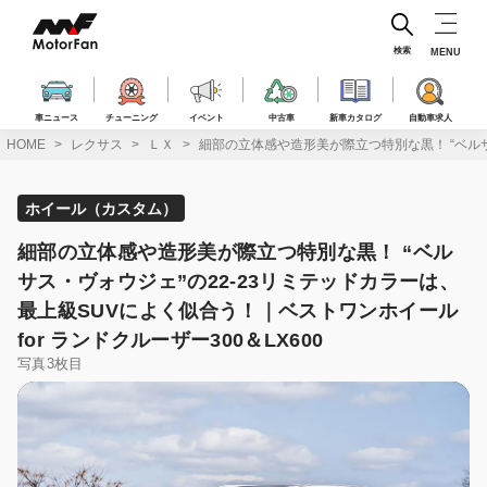
コ
ン
テ
検索
MENU
ン
ツ
へ
車ニュース
チューニング
イベント
中古車
新車カタログ
自動車求人
ス
HOME
レクサス
ＬＸ
細部の立体感や造形美が際立つ特別な黒！ “ベルサス
キ
ッ
プ
ホイール（カスタム）
細部の立体感や造形美が際立つ特別な黒！ “ベル
サス・ヴォウジェ”の22-23リミテッドカラーは、
最上級SUVによく似合う！｜ベストワンホイール
for ランドクルーザー300＆LX600
写真3枚目