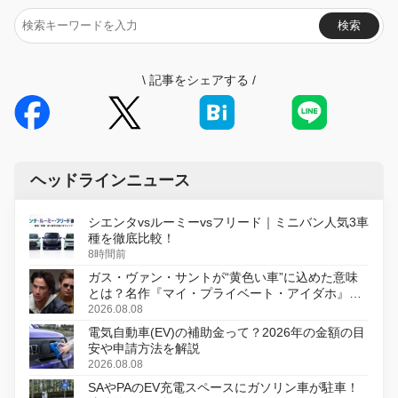
検索
\
記事をシェアする
/
ヘッドラインニュース
シエンタvsルーミーvsフリード｜ミニバン人気3車
種を徹底比較！
8時間前
ガス・ヴァン・サントが“黄色い車”に込めた意味
とは？名作『マイ・プライベート・アイダホ』が
初のデジタルリマスター版で復活
2026.08.08
電気自動車(EV)の補助金って？2026年の金額の目
安や申請方法を解説
2026.08.08
SAやPAのEV充電スペースにガソリン車が駐車！