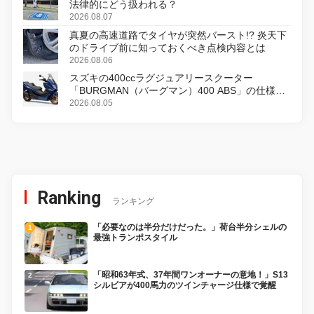
法律的にどう扱われる？
2026.08.07
真夏の高速道路でタイヤが突然バースト!? 炎天下
のドライブ前に知っておくべき点検内容とは
2026.08.06
スズキの400ccラグジュアリースクーター
「BURGMAN（バーグマン）400 ABS」の仕様を
変更し、8月18日に発売
2026.08.05
Ranking
ランキング
「必要なのは半分だけだった。」荷台半分シェルの
最強トランポスタイル
「昭和63年式、37年間ワンオーナーの意地！」S13
シルビアが400馬力のツインチャージ仕様で覚醒