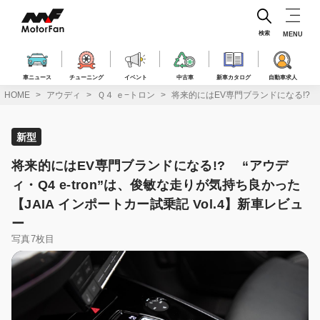
コ
ン
テ
検索
MENU
ン
ツ
へ
車ニュース
チューニング
イベント
中古車
新車カタログ
自動車求人
ス
HOME
アウディ
Ｑ４ ｅ−トロン
将来的にはEV専門ブランドになる!? “ア
キ
ッ
プ
新型
将来的にはEV専門ブランドになる!? “アウデ
ィ・Q4 e-tron”は、俊敏な走りが気持ち良かった
【JAIA インポートカー試乗記 Vol.4】新車レビュ
ー
写真7枚目