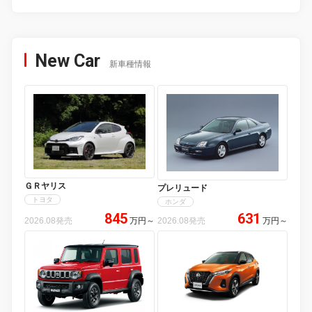
New Car
新車種情報
ＧＲヤリス
プレリュード
トヨタ
ホンダ
845
631
2026.08発売
万円
～
2026.08発売
万円
～