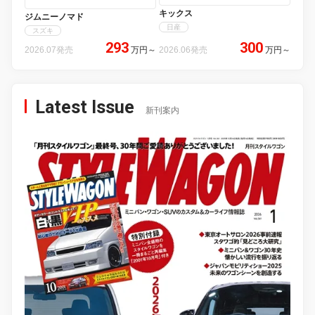
キックス
ジムニーノマド
日産
スズキ
293
300
2026.07発売
万円
～
2026.06発売
万円
～
Latest Issue
新刊案内