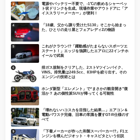
電源やバッテリー不要で、-1℃の飲めるシャーベッ
ト状ドリンクを生成。現場作業やアウトドアに「ア
イススラリーメーカー」が便利！
「18歳、父から譲り受けたS130」そこから始まっ
た、ひとりの走り屋とフェアレディZの物語
これがクラウン!?「躍動感がたまらないスポーツエ
ステート！」エッジを強調したエアロに22インチホ
イールで武装
排ガス規制をクリアした、2ストVツインバイク、
VINS。排気量は249.5cc、83HPを絞り出す。その
エンジンの技術とは
ホンダ新型「エレメント」で“まさかの観音開き”復
活か？ あの個性派SUVが帰ってくる可能性
「壊れないハコスカを目指した結果…」エアコン＆
電動パワステ完備、旧車の常識を覆すGT-R仕様のす
べて
「下着メーカーが作った和製スーパーカー!?」F1エ
ンジンを積んだジオット・キャスピタという伝説