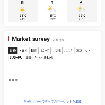
日
月
火
33°C
35°C
32°C
24°C
23°C
25°C
Market survey
市場情報
日経
トヨタ
日産
ホンダ
マツダ
スズキ
三菱
いすゞ
SUBARU
日野
ヤマハ発動機
TradingViewですべてのマーケットを追跡