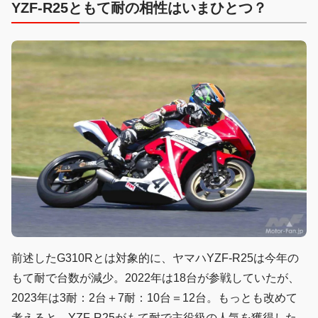
YZF-R25ともて耐の相性はいまひとつ？
前述したG310Rとは対象的に、ヤマハYZF-R25は今年の
もて耐で台数が減少。2022年は18台が参戦していたが、
2023年は3耐：2台＋7耐：10台＝12台。もっとも改めて
考えると、YZF-R25がもて耐で主役級の人気を獲得した