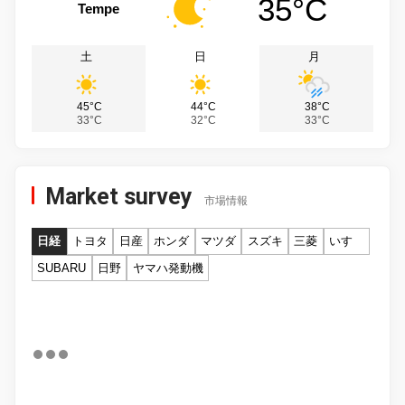
35°C
Tempe
土
日
月
45°C
44°C
38°C
33°C
32°C
33°C
Market survey
市場情報
日経
トヨタ
日産
ホンダ
マツダ
スズキ
三菱
いすゞ
SUBARU
日野
ヤマハ発動機