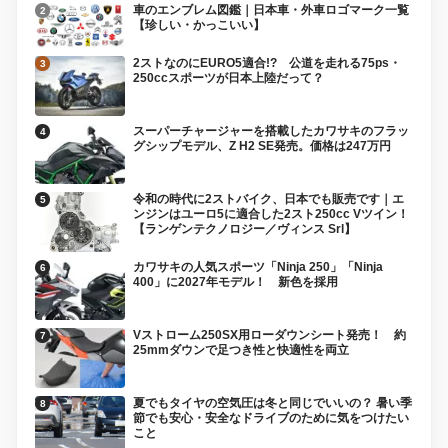
車のエンブレム図鑑｜日本車・外車ロゴマーク一覧
【珍しい・かっこいい】
2ストなのにEURO5適合!? 公道を走れる75ps・
250ccスポーツが日本上陸だって？
スーパーチャージャーを搭載したカワサキのフラッ
グシップモデル、Z H2 SE発売。価格は247万円
令和の時代に2ストバイク、日本でも販売です｜エ
ンジンはユーロ5に適合した2スト250cc Vツイン！
【ランゲンテクノロジー／ヴィンス Srl】
カワサキの人気スポーツ「Ninja 250」「Ninja
400」に2027年モデル！ 新色を採用
Vストローム250SX用ローダウンシート発売！ 約
25mmダウンで足つき性と快適性を両立
夏でもタイヤの空気圧は冬と同じでいいの？ 暑い季
節でも安心・安全なドライブのために気をつけたい
こと