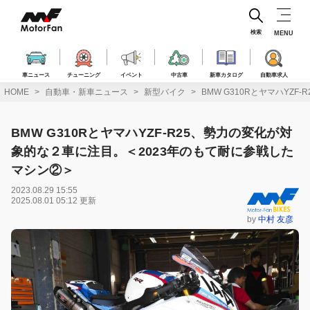
コ
ン
テ
検索
MENU
ン
ツ
へ
車ニュース
チューニング
イベント
中古車
新車カタログ
自動車求人
ス
HOME
自動車・新車ニュース
新型バイク
BMW G310RとヤマハYZ
キ
ッ
プ
BMW G310RとヤマハYZF-R25、勢力の変化が対
象的な２車に注目。＜2023年のもて耐に参戦した
マシン②＞
2023.08.29 15:55
2025.08.01 05:12 更新
by
中村 友彦