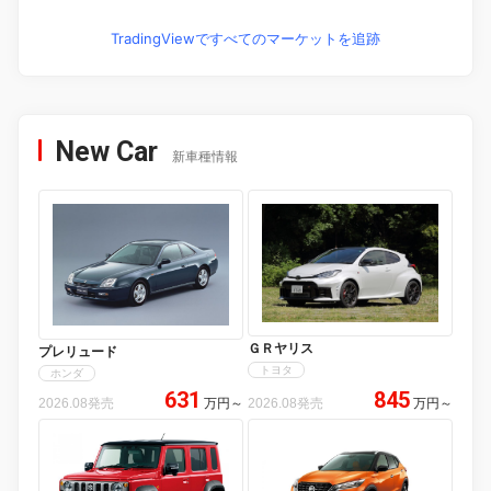
TradingViewですべてのマーケットを追跡
New Car
新車種情報
ＧＲヤリス
プレリュード
トヨタ
ホンダ
631
845
2026.08発売
万円
～
2026.08発売
万円
～