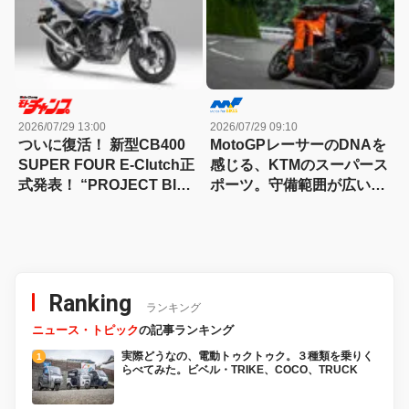
2026/07/29 13:00
2026/07/29 09:10
ついに復活！ 新型CB400
MotoGPレーサーのDNAを
SUPER FOUR E-Clutch正
感じる、KTMのスーパース
式発表！ “PROJECT BIG-
ポーツ。守備範囲が広い史
1″の伝説が帰ってきた
上最高のパラレルツイン
「KTM 990RC R 試乗記」
Ranking
ランキング
ニュース・トピック
の記事ランキング
実際どうなの、電動トゥクトゥク。３種類を乗りく
らべてみた。ビベル・TRIKE、COCO、TRUCK