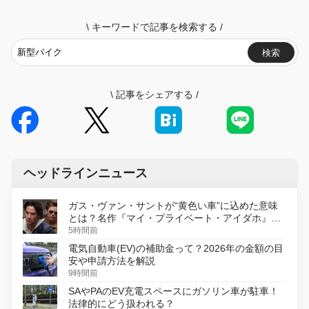
\
キーワードで記事を検索する
/
検索
\
記事をシェアする
/
ヘッドラインニュース
ガス・ヴァン・サントが“黄色い車”に込めた意味
とは？名作『マイ・プライベート・アイダホ』が
初のデジタルリマスター版で復活
5時間前
電気自動車(EV)の補助金って？2026年の金額の目
安や申請方法を解説
9時間前
SAやPAのEV充電スペースにガソリン車が駐車！
法律的にどう扱われる？