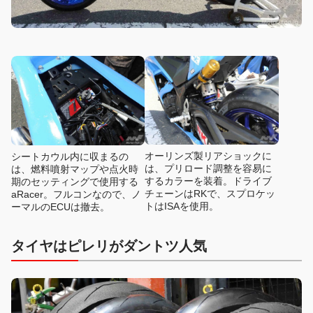
オーリンズ製リアショックに
シートカウル内に収まるの
は、プリロード調整を容易に
は、燃料噴射マップや点火時
するカラーを装着。ドライブ
期のセッティングで使用する
チェーンはRKで、スプロケッ
aRacer。フルコンなので、ノ
トはISAを使用。
ーマルのECUは撤去。
タイヤはピレリがダントツ人気