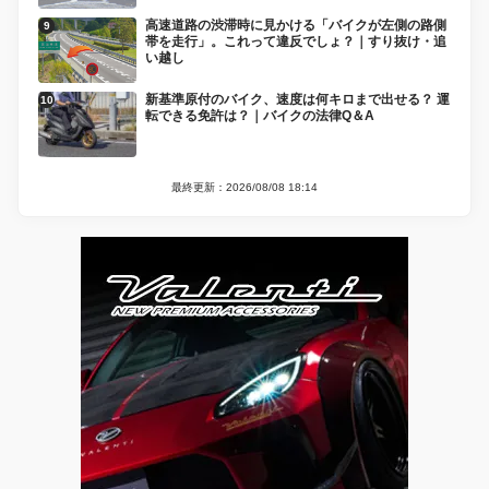
高速道路の渋滞時に見かける「バイクが左側の路側
帯を走行」。これって違反でしょ？｜すり抜け・追
い越し
新基準原付のバイク、速度は何キロまで出せる？ 運
転できる免許は？｜バイクの法律Q＆A
最終更新：2026/08/08 18:14