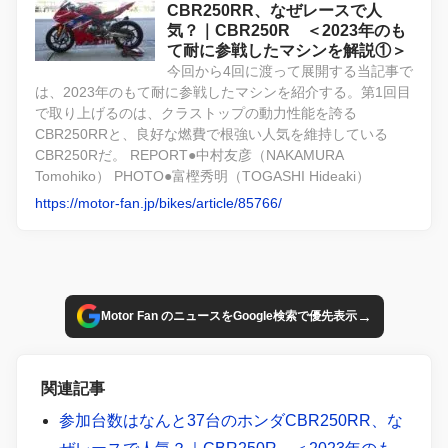
CBR250RR、なぜレースで人
気？｜CBR250R ＜2023年のも
て耐に参戦したマシンを解説①＞
今回から4回に渡って展開する当記事で
は、2023年のもて耐に参戦したマシンを紹介する。第1回目
で取り上げるのは、クラストップの動力性能を誇る
CBR250RRと、良好な燃費で根強い人気を維持している
CBR250Rだ。 REPORT●中村友彦（NAKAMURA
Tomohiko） PHOTO●富樫秀明（TOGASHI Hideaki）
https://motor-fan.jp/bikes/article/85766/
→
Motor Fan のニュースをGoogle検索で優先表示
関連記事
参加台数はなんと37台のホンダCBR250RR、な