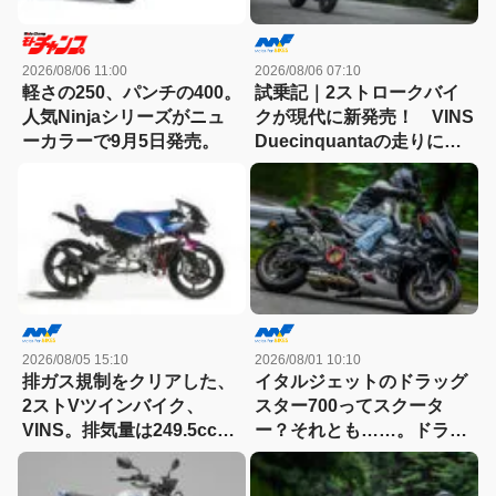
2026/08/06 11:00
2026/08/06 07:10
軽さの250、パンチの400。
試乗記｜2ストロークバイ
人気Ninjaシリーズがニュ
クが現代に新発売！ VINS
ーカラーで9月5日発売。
Duecinquantaの走りに大
感動
2026/08/05 15:10
2026/08/01 10:10
排ガス規制をクリアした、
イタルジェットのドラッグ
2ストVツインバイク、
スター700ってスクータ
VINS。排気量は249.5cc、
ー？それとも……。ドラッ
83HPを絞り出す。そのエ
グスター700ツイン・リミ
ンジンの技術とは
テッドエディション試乗記