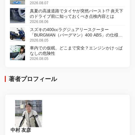
2026.08.07
真夏の高速道路でタイヤが突然バースト!? 炎天下
のドライブ前に知っておくべき点検内容とは
2026.08.06
スズキの400ccラグジュアリースクーター
「BURGMAN（バーグマン）400 ABS」の仕様を
変更し、8月18日に発売
2026.08.05
車内での仮眠、どこまで安全？エンジンかけっぱ
なしの危険性
2026.08.05
著者プロフィール
中村 友彦