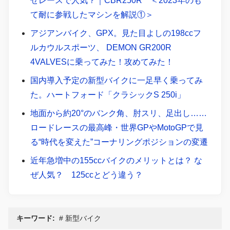
ぜレースで人気？｜CBR250R ＜2023年のも
て耐に参戦したマシンを解説①＞
アジアンバイク、GPX。見た目よしの198ccフ
ルカウルスポーツ、 DEMON GR200R
4VALVESに乗ってみた！攻めてみた！
国内導入予定の新型バイクに一足早く乗ってみ
た。ハートフォード「クラシックS 250i」
地面から約20°のバンク角、肘スリ、足出し……
ロードレースの最高峰・世界GPやMotoGPで見
る“時代を変えた”コーナリングポジションの変遷
近年急増中の155ccバイクのメリットとは？ な
ぜ人気？ 125ccとどう違う？
キーワード:
新型バイク