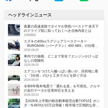
ヘッドラインニュース
真夏の高速道路でタイヤが突然バースト!? 炎天下
のドライブ前に知っておくべき点検内容とは
15時間前
スズキの400ccラグジュアリースクーター
「BURGMAN（バーグマン）400 ABS」の仕様を
変更し、8月18日に発売
2026.08.05
車内での仮眠、どこまで安全？エンジンかけっぱ
なしの危険性
2026.08.05
エアコンをつけたら酸っぱい臭いが…目的地に着
く「3分前」のひと工夫でカビを防ぐ方法
2026.08.04
令和8年熊本地震で「通れる道」を可視化、クルマ
の走行データが災害対応を支える
2026.08.03
【2026年上半期の軽自動車販売台数TOP10】ホン
ダ・N-BOXが10万台突破！軽市場で圧倒的な存在