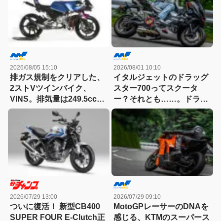
2026/08/05 15:10
2026/08/01 10:10
排ガス規制をクリアした、
イタルジェットのドラッグ
2ストVツインバイク、
スター700ってスクータ
VINS。排気量は249.5cc、
ー？それとも……。ドラッ
83HPを絞り出す。そのエ
グスター700ツイン・リミ
ンジンの技術とは
テッドエディション試乗記
2026/07/29 13:00
2026/07/29 09:10
ついに復活！ 新型CB400
MotoGPレーサーのDNAを
SUPER FOUR E-Clutch正
感じる、KTMのスーパース