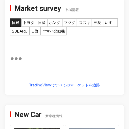
Market survey
市場情報
日経
トヨタ
日産
ホンダ
マツダ
スズキ
三菱
いすゞ
SUBARU
日野
ヤマハ発動機
TradingViewですべてのマーケットを追跡
New Car
新車種情報