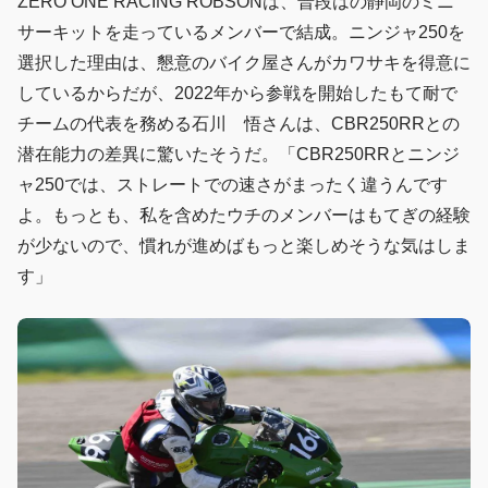
ZERO ONE RACING ROBSONは、普段はの静岡のミニ
サーキットを走っているメンバーで結成。ニンジャ250を
選択した理由は、懇意のバイク屋さんがカワサキを得意に
しているからだが、2022年から参戦を開始したもて耐で
チームの代表を務める石川 悟さんは、CBR250RRとの
潜在能力の差異に驚いたそうだ。「CBR250RRとニンジ
ャ250では、ストレートでの速さがまったく違うんです
よ。もっとも、私を含めたウチのメンバーはもてぎの経験
が少ないので、慣れが進めばもっと楽しめそうな気はしま
す」