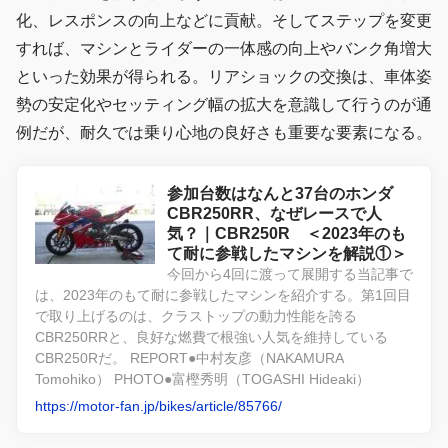
化、レスポンスの向上などに貢献。そしてステップを変更
すれば、マシンとライダーの一体感の向上やバンク角増大
といった効果が得られる。リアショックの交換は、車体姿
勢の安定化やセッティング幅の拡大を意識して行うのが通
例だが、耐久では乗り心地の良好さも重要な要素になる。
参加台数はなんと37台のホンダ
CBR250RR、なぜレースで人
気？｜CBR250R ＜2023年のも
て耐に参戦したマシンを解説①＞
今回から4回に渡って展開する当記事で
は、2023年のもて耐に参戦したマシンを紹介する。第1回目
で取り上げるのは、クラストップの動力性能を誇る
CBR250RRと、良好な燃費で根強い人気を維持している
CBR250Rだ。 REPORT●中村友彦（NAKAMURA
Tomohiko） PHOTO●富樫秀明（TOGASHI Hideaki）
https://motor-fan.jp/bikes/article/85766/