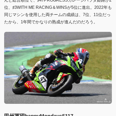
んと総合順位で、♯47PROGRESSガレージハラダ姫路が2
位、♯3WITH ME RACING＆WINSが5位に進出。2022年も
同じマシンを使用した両チームの成績は、7位、11位だっ
たから、1年間でかなりの熟成が進んだのだろう。
甲州軍団happyMondays5117