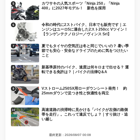
カワサキの人気スポーツ「Ninja 250」「Ninja
400」に2027年モデル！ 新色を採用
令和の時代に2ストバイク、日本でも販売です｜エ
ンジンはユーロ5に適合した2スト250cc Vツイン！
【ランゲンテクノロジー／ヴィンス Srl】
夏でもタイヤの空気圧は冬と同じでいいの？ 暑い季
節でも安心・安全なドライブのために気をつけたい
こと
新基準原付のバイク、速度は何キロまで出せる？ 運
転できる免許は？｜バイクの法律Q＆A
Vストローム250SX用ローダウンシート発売！ 約
25mmダウンで足つき性と快適性を両立
高速道路の渋滞時に見かける「バイクが左側の路側
帯を走行」。これって違反でしょ？｜すり抜け・追
い越し
最終更新：2026/08/07 00:08