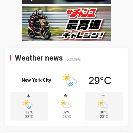
Weather news
天気情報
29°C
New York City
木
金
土
32°C
32°C
30°C
23°C
23°C
23°C