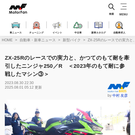
コ
ン
テ
検索
MENU
ン
ツ
へ
車ニュース
チューニング
イベント
中古車
新車カタログ
自動車求人
ス
HOME
自動車・新車ニュース
新型バイク
ZX-25Rのレースでの実力
キ
ッ
プ
ZX-25Rのレースでの実力と、かつてのもて耐を牽
引したニンジャ250／R ＜2023年のもて耐に参
戦したマシン③＞
2023.08.30 22:30
2025.08.01 05:12 更新
by
中村 友彦