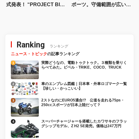
式発表！ “PROJECT BIG-
ポーツ。守備範囲が広い史
1″の伝説が帰ってきた
上最高のパラレルツイン
「KTM 990RC R 試乗記」
Ranking
ランキング
ニュース・トピック
の記事ランキング
実際どうなの、電動トゥクトゥク。３種類を乗りく
らべてみた。ビベル・TRIKE、COCO、TRUCK
車のエンブレム図鑑｜日本車・外車ロゴマーク一覧
【珍しい・かっこいい】
2ストなのにEURO5適合!? 公道を走れる75ps・
250ccスポーツが日本上陸だって？
スーパーチャージャーを搭載したカワサキのフラッ
グシップモデル、Z H2 SE発売。価格は247万円