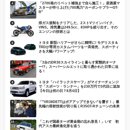
「2700発のリベット補強まで自ら施工！」居酒屋マ
スターが作り上げた700馬力“カーボンケブラーGT-
R”
排ガス規制をクリアした、2ストVツインバイク、
VINS。排気量は249.5cc、83HPを絞り出す。その
エンジンの技術とは
トヨタ 新型ハリアーがさらに精悍に! モデリスタ＆
TRDが専用カスタムパーツを一斉発売、スポーティ
さを大幅パワーアップ!
「3台のDR30スカイラインと暮らす変態的オーナ
ー!?」スーパーシルエットに取り憑かれた日常に迫
る！
トヨタ「ハイラックスサーフ」がマイナーチェンジ
で「スポーツ・ランナー」を230万円で3代目に追加
【今日は何の日？8月4日】
「”VR38DETTはボアアップできない”を覆す！」最
先端の溶射技術が切り拓くR35GT-Rチューンの未来
「これぞ国産ターボ黄金期の忘れ形見！」いすゞ初
代アスカ最終進化形を追う