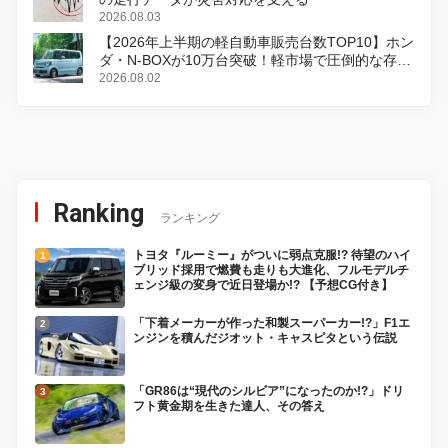
2026.08.03
【2026年上半期の軽自動車販売台数TOP10】ホン
ダ・N-BOXが10万台突破！軽市場で圧倒的な存在
感
2026.08.02
Ranking
ランキング
トヨタ『ルーミー』がついに弱点克服!? 待望のハイ
ブリッド採用で燃費も走りも大進化、フルモデルチ
ェンジ級の変身で近日登場か!? 【予想CG付き】
「下着メーカーが作った和製スーパーカー!?」F1エ
ンジンを積んだジオット・キャスピタという伝説
「GR86は“現代のシルビア”になったのか!?」ドリ
フト黄金期を生きた達人、その答え