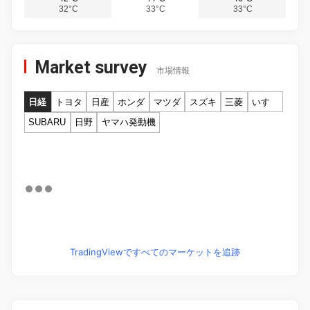
32°C
33°C
33°C
Market survey
市場情報
日経
トヨタ
日産
ホンダ
マツダ
スズキ
三菱
いすゞ
SUBARU
日野
ヤマハ発動機
TradingViewですべてのマーケットを追跡