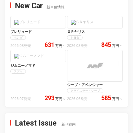
New Car
新車種情報
プレリュード
ＧＲヤリス
ホンダ
トヨタ
631
845
2026.08発売
万円
～
2026.08発売
万円
～
ジムニーノマド
スズキ
ジープ・アベンジャー
クライスラー・ジープ
293
585
2026.07発売
万円
～
2026.06発売
万円
～
Latest Issue
新刊案内