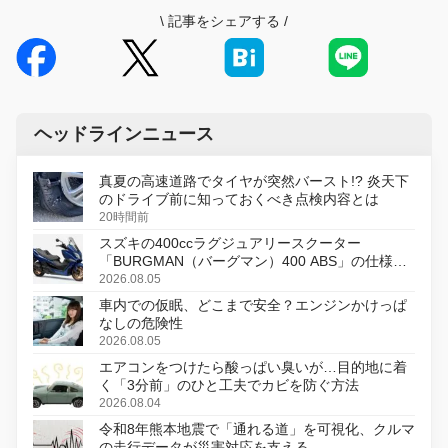
\
記事をシェアする
/
ヘッドラインニュース
真夏の高速道路でタイヤが突然バースト!? 炎天下
のドライブ前に知っておくべき点検内容とは
20時間前
スズキの400ccラグジュアリースクーター
「BURGMAN（バーグマン）400 ABS」の仕様を
変更し、8月18日に発売
2026.08.05
車内での仮眠、どこまで安全？エンジンかけっぱ
なしの危険性
2026.08.05
エアコンをつけたら酸っぱい臭いが…目的地に着
く「3分前」のひと工夫でカビを防ぐ方法
2026.08.04
令和8年熊本地震で「通れる道」を可視化、クルマ
の走行データが災害対応を支える