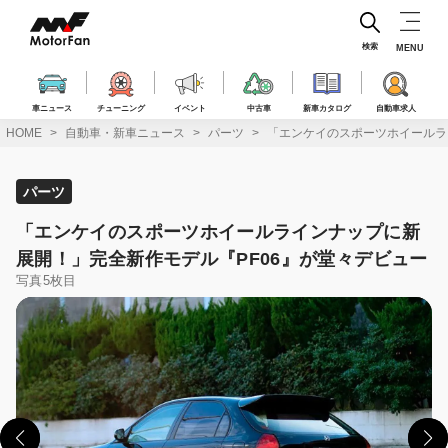
コ
ン
テ
検索
MENU
ン
ツ
へ
車ニュース
チューニング
イベント
中古車
新車カタログ
自動車求人
ス
HOME
自動車・新車ニュース
パーツ
「エンケイのスポーツホイールラ
キ
ッ
プ
パーツ
「エンケイのスポーツホイールラインナップに新
展開！」完全新作モデル『PF06』が堂々デビュー
写真5枚目