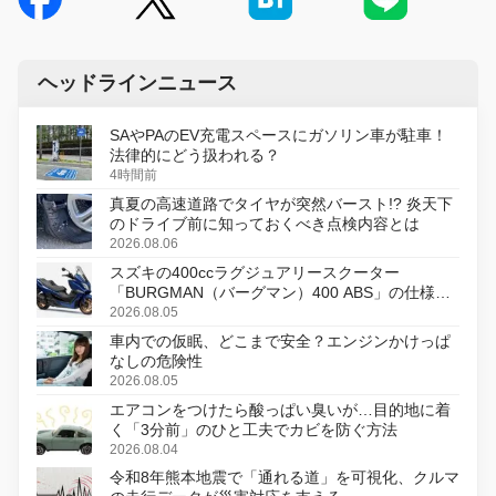
ヘッドラインニュース
SAやPAのEV充電スペースにガソリン車が駐車！
法律的にどう扱われる？
4時間前
真夏の高速道路でタイヤが突然バースト!? 炎天下
のドライブ前に知っておくべき点検内容とは
2026.08.06
スズキの400ccラグジュアリースクーター
「BURGMAN（バーグマン）400 ABS」の仕様を
変更し、8月18日に発売
2026.08.05
車内での仮眠、どこまで安全？エンジンかけっぱ
なしの危険性
2026.08.05
エアコンをつけたら酸っぱい臭いが…目的地に着
く「3分前」のひと工夫でカビを防ぐ方法
2026.08.04
令和8年熊本地震で「通れる道」を可視化、クルマ