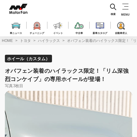
コ
ン
テ
検索
MENU
ン
ツ
へ
車ニュース
チューニング
イベント
中古車
新車カタログ
自動車求人
ス
HOME
トヨタ
ハイラックス
オバフェン装着のハイラックス限定！「リ
キ
ッ
プ
ホイール（カスタム）
オバフェン装着のハイラックス限定！「リム深強
烈コンケイブ」の専用ホイールが登場！
写真3枚目