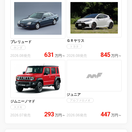
ＧＲヤリス
プレリュード
トヨタ
ホンダ
631
845
2026.08発売
万円
～
2026.08発売
万円
～
ジュニア
アルファロメオ
ジムニーノマド
スズキ
293
447
2026.07発売
万円
～
2026.06発売
万円
～