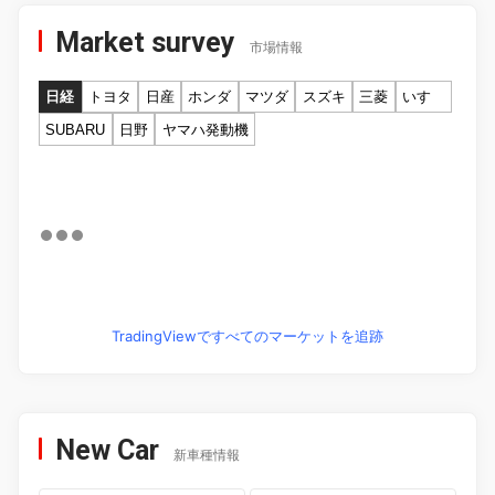
Market survey
市場情報
日経
トヨタ
日産
ホンダ
マツダ
スズキ
三菱
いすゞ
SUBARU
日野
ヤマハ発動機
TradingViewですべてのマーケットを追跡
New Car
新車種情報