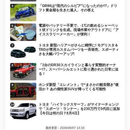
「GR86は“現代のシルビア”になったのか!?」ドリ
フト黄金期を生きた達人、その答え
電源やバッテリー不要で、-1℃の飲めるシャーベッ
ト状ドリンクを生成。現場作業やアウトドアに「ア
イススラリーメーカー」が便利！
トヨタ 新型ハリアーがさらに精悍に! モデリスタ＆
TRDが専用カスタムパーツを一斉発売、スポーティ
さを大幅パワーアップ!
「3台のDR30スカイラインと暮らす変態的オーナ
ー!?」スーパーシルエットに取り憑かれた日常に迫
る！
ホンダ新型「エレメント」で“まさかの観音開き”復
活か？ あの個性派SUVが帰ってくる可能性
トヨタ「ハイラックスサーフ」がマイナーチェンジ
で「スポーツ・ランナー」を230万円で3代目に追加
【今日は何の日？8月4日】
最終更新：2026/08/07 13:10