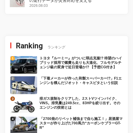
の走行データが災害対応を支える
2026.08.03
Ranking
ランキング
トヨタ『ルーミー』がついに弱点克服!? 待望のハイ
ブリッド採用で燃費も走りも大進化、フルモデルチ
ェンジ級の変身で近日登場か!? 【予想CG付き】
「下着メーカーが作った和製スーパーカー!?」F1エ
ンジンを積んだジオット・キャスピタという伝説
排ガス規制をクリアした、2ストVツインバイク、
VINS。排気量は249.5cc、83HPを絞り出す。その
エンジンの技術とは
「2700発のリベット補強まで自ら施工！」居酒屋マ
スターが作り上げた700馬力“カーボンケブラーGT-
R”