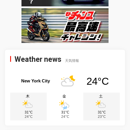
Weather news
天気情報
24°C
New York City
木
金
土
31°C
31°C
31°C
24°C
24°C
23°C