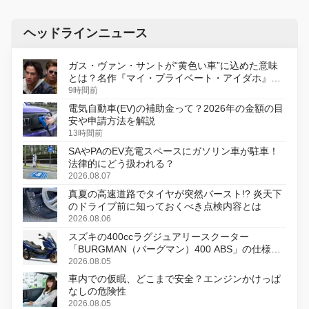
ヘッドラインニュース
ガス・ヴァン・サントが“黄色い車”に込めた意味
とは？名作『マイ・プライベート・アイダホ』が
初のデジタルリマスター版で復活
9時間前
電気自動車(EV)の補助金って？2026年の金額の目
安や申請方法を解説
13時間前
SAやPAのEV充電スペースにガソリン車が駐車！
法律的にどう扱われる？
2026.08.07
真夏の高速道路でタイヤが突然バースト!? 炎天下
のドライブ前に知っておくべき点検内容とは
2026.08.06
スズキの400ccラグジュアリースクーター
「BURGMAN（バーグマン）400 ABS」の仕様を
変更し、8月18日に発売
2026.08.05
車内での仮眠、どこまで安全？エンジンかけっぱ
なしの危険性
2026.08.05