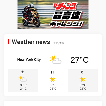
Weather news
天気情報
27°C
New York City
土
日
月
33°C
33°C
32°C
24°C
23°C
22°C