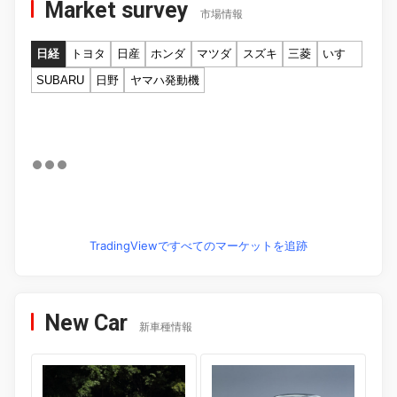
Market survey
市場情報
日経
トヨタ
日産
ホンダ
マツダ
スズキ
三菱
いすゞ
SUBARU
日野
ヤマハ発動機
TradingViewですべてのマーケットを追跡
New Car
新車種情報