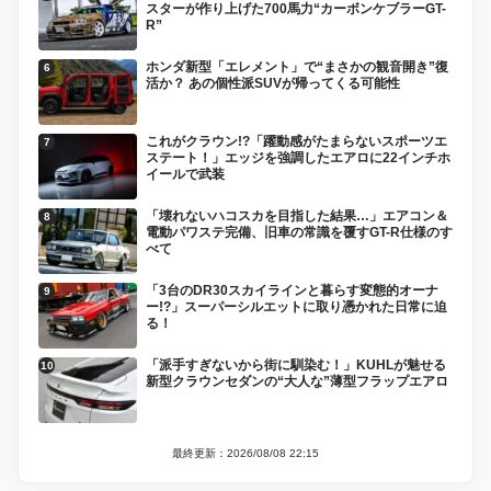
スターが作り上げた700馬力“カーボンケブラーGT-
R”
ホンダ新型「エレメント」で“まさかの観音開き”復
活か？ あの個性派SUVが帰ってくる可能性
これがクラウン!?「躍動感がたまらないスポーツエ
ステート！」エッジを強調したエアロに22インチホ
イールで武装
「壊れないハコスカを目指した結果…」エアコン＆
電動パワステ完備、旧車の常識を覆すGT-R仕様のす
べて
「3台のDR30スカイラインと暮らす変態的オーナ
ー!?」スーパーシルエットに取り憑かれた日常に迫
る！
「派手すぎないから街に馴染む！」KUHLが魅せる
新型クラウンセダンの“大人な”薄型フラップエアロ
最終更新：2026/08/08 22:15