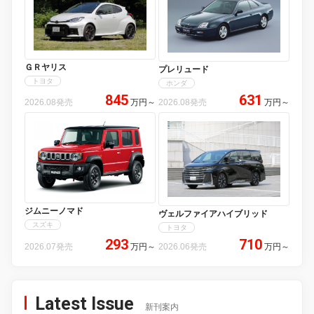
ＧＲヤリス
プレリュード
トヨタ
ホンダ
845
631
2026.08発売
万円
～
2026.08発売
万円
～
ジムニーノマド
ヴェルファイアハイブリッド
スズキ
トヨタ
293
710
2026.07発売
万円
～
2026.06発売
万円
～
Latest Issue
新刊案内