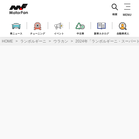
コ
ン
テ
検索
MENU
ン
ツ
へ
車ニュース
チューニング
イベント
中古車
新車カタログ
自動車求人
ス
HOME
ランボルギーニ
ウラカン
2024年「ランボルギーニ・スーパー
キ
ッ
プ