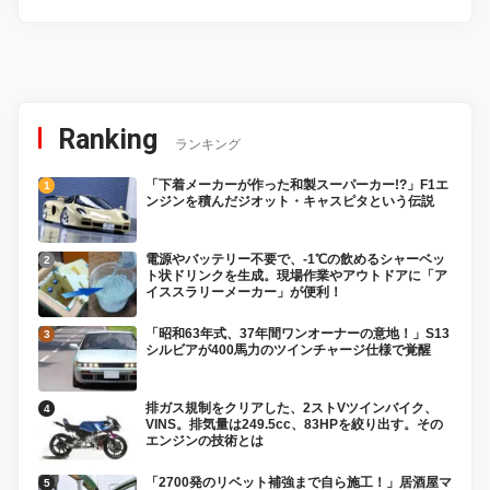
Ranking
ランキング
「下着メーカーが作った和製スーパーカー!?」F1エ
ンジンを積んだジオット・キャスピタという伝説
電源やバッテリー不要で、-1℃の飲めるシャーベッ
ト状ドリンクを生成。現場作業やアウトドアに「ア
イススラリーメーカー」が便利！
「昭和63年式、37年間ワンオーナーの意地！」S13
シルビアが400馬力のツインチャージ仕様で覚醒
排ガス規制をクリアした、2ストVツインバイク、
VINS。排気量は249.5cc、83HPを絞り出す。その
エンジンの技術とは
「2700発のリベット補強まで自ら施工！」居酒屋マ