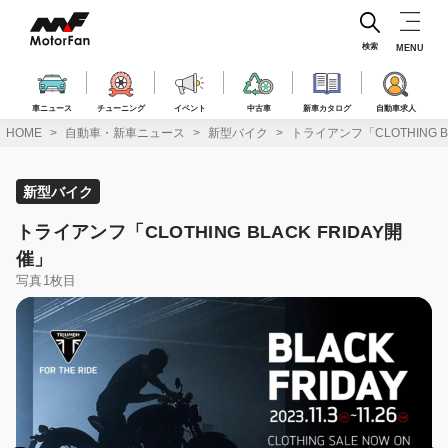
コ
ン
テ
検索
MENU
ン
ツ
へ
車ニュース
チューニング
イベント
中古車
新車カタログ
自動車求人
ス
HOME
自動車・新車ニュース
新型バイク
トライアンフ「CLOTHING B
キ
ッ
プ
新型バイク
トライアンフ「CLOTHING BLACK FRIDAY開
催」
写真1枚目