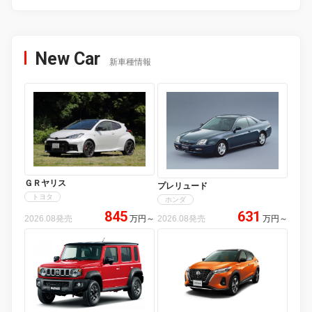
New Car
新車種情報
ＧＲヤリス
プレリュード
トヨタ
ホンダ
845
631
2026.08発売
万円
～
2026.08発売
万円
～