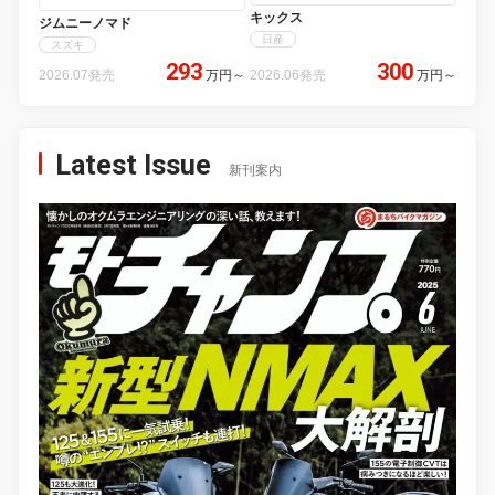
キックス
ジムニーノマド
日産
スズキ
293
300
2026.07発売
万円
～
2026.06発売
万円
～
Latest Issue
新刊案内