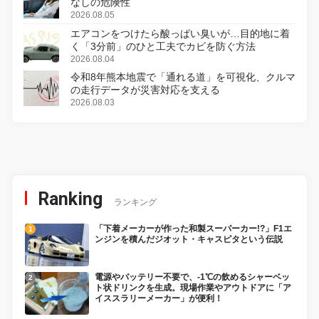
なしの危険性
2026.08.05
エアコンをつけたら酸っぱい臭いが…目的地に着
く「3分前」のひと工夫でカビを防ぐ方法
2026.08.04
令和8年熊本地震で「通れる道」を可視化、クルマ
の走行データが災害対応を支える
2026.08.03
Ranking
ランキング
「下着メーカーが作った和製スーパーカー!?」F1エ
ンジンを積んだジオット・キャスピタという伝説
電源やバッテリー不要で、-1℃の飲めるシャーベッ
ト状ドリンクを生成。現場作業やアウトドアに「ア
イススラリーメーカー」が便利！