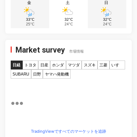
金
土
日
33°C
32°C
32°C
25°C
24°C
24°C
Market survey
市場情報
日経
トヨタ
日産
ホンダ
マツダ
スズキ
三菱
いすゞ
SUBARU
日野
ヤマハ発動機
TradingViewですべてのマーケットを追跡