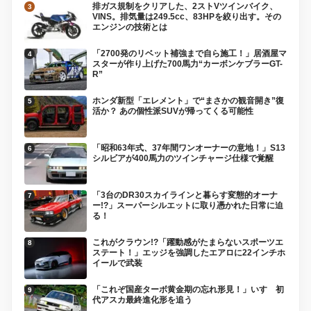
排ガス規制をクリアした、2ストVツインバイク、
VINS。排気量は249.5cc、83HPを絞り出す。その
エンジンの技術とは
「2700発のリベット補強まで自ら施工！」居酒屋マ
スターが作り上げた700馬力“カーボンケブラーGT-
R”
ホンダ新型「エレメント」で“まさかの観音開き”復
活か？ あの個性派SUVが帰ってくる可能性
「昭和63年式、37年間ワンオーナーの意地！」S13
シルビアが400馬力のツインチャージ仕様で覚醒
「3台のDR30スカイラインと暮らす変態的オーナ
ー!?」スーパーシルエットに取り憑かれた日常に迫
る！
これがクラウン!?「躍動感がたまらないスポーツエ
ステート！」エッジを強調したエアロに22インチホ
イールで武装
「これぞ国産ターボ黄金期の忘れ形見！」いすゞ初
代アスカ最終進化形を追う