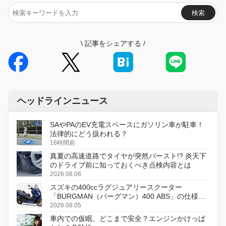
検索
\
記事をシェアする
/
ヘッドラインニュース
SAやPAのEV充電スペースにガソリン車が駐車！
法律的にどう扱われる？
16時間前
真夏の高速道路でタイヤが突然バースト!? 炎天下
のドライブ前に知っておくべき点検内容とは
2026.08.06
スズキの400ccラグジュアリースクーター
「BURGMAN（バーグマン）400 ABS」の仕様を
変更し、8月18日に発売
2026.08.05
車内での仮眠、どこまで安全？エンジンかけっぱ