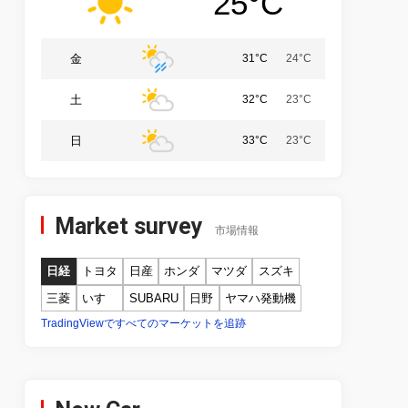
25°C
金
31°C
24°C
土
32°C
23°C
日
33°C
23°C
Market survey
市場情報
日経
トヨタ
日産
ホンダ
マツダ
スズキ
三菱
いすゞ
SUBARU
日野
ヤマハ発動機
TradingViewですべてのマーケットを追跡