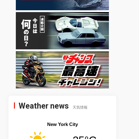
Weather news
天気情報
New York City