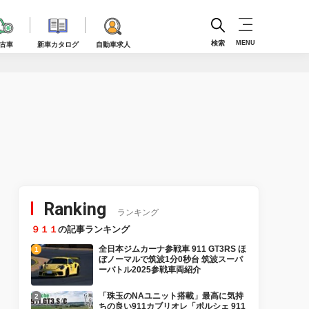
検索
MENU
古車
新車カタログ
自動車求人
Ranking
ランキング
９１１
の記事ランキング
全日本ジムカーナ参戦車 911 GT3RS ほ
ぼノーマルで筑波1分0秒台 筑波スーパ
ーバトル2025参戦車両紹介
「珠玉のNAユニット搭載」最高に気持
ちの良い911カブリオレ「ポルシェ 911