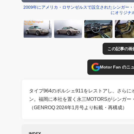
2009年にアメリカ・ロサンゼルスで設立されたシンガー・
にオリジナ
この記事の画
Motor Fan 
タイプ964のポルシェ911をレストアし、さら
ン。福岡に本社を置く永三MOTORSがシンガ
（GENROQ 2024年1月号より転載・再構成）