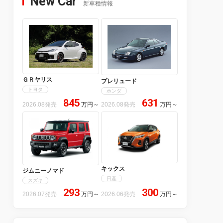
New Car
新車種情報
ＧＲヤリス
プレリュード
トヨタ
ホンダ
845
631
2026.08発売
万円
～
2026.08発売
万円
～
キックス
ジムニーノマド
日産
スズキ
293
300
2026.07発売
万円
～
2026.06発売
万円
～