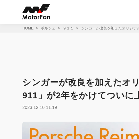
コ
ン
テ
ン
ツ
HOME
ポルシェ
９１１
シンガーが改良を加えたオリジナル「
へ
ス
キ
ッ
プ
シンガーが改良を加えたオリジ
911」が2年をかけてついに
2023.12.10 11:19