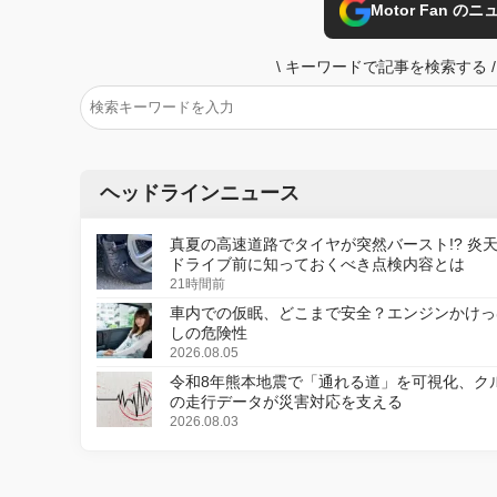
Motor Fan 
\
キーワードで記事を検索する
/
ヘッドラインニュース
真夏の高速道路でタイヤが突然バースト!? 炎
ドライブ前に知っておくべき点検内容とは
21時間前
車内での仮眠、どこまで安全？エンジンかけっ
しの危険性
2026.08.05
令和8年熊本地震で「通れる道」を可視化、ク
の走行データが災害対応を支える
2026.08.03