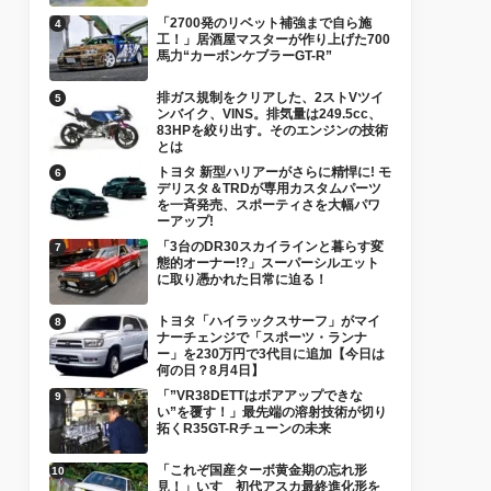
「2700発のリベット補強まで自ら施
工！」居酒屋マスターが作り上げた700
馬力“カーボンケブラーGT-R”
排ガス規制をクリアした、2ストVツイ
ンバイク、VINS。排気量は249.5cc、
83HPを絞り出す。そのエンジンの技術
とは
トヨタ 新型ハリアーがさらに精悍に! モ
デリスタ＆TRDが専用カスタムパーツ
を一斉発売、スポーティさを大幅パワ
ーアップ!
「3台のDR30スカイラインと暮らす変
態的オーナー!?」スーパーシルエット
に取り憑かれた日常に迫る！
トヨタ「ハイラックスサーフ」がマイ
ナーチェンジで「スポーツ・ランナ
ー」を230万円で3代目に追加【今日は
何の日？8月4日】
「”VR38DETTはボアアップできな
い”を覆す！」最先端の溶射技術が切り
拓くR35GT-Rチューンの未来
「これぞ国産ターボ黄金期の忘れ形
見！」いすゞ初代アスカ最終進化形を