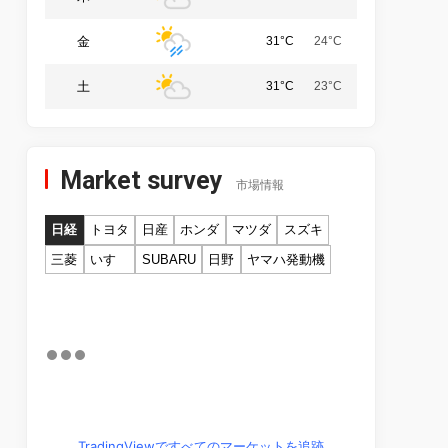
金
31°C
24°C
土
31°C
23°C
Market survey
市場情報
日経
トヨタ
日産
ホンダ
マツダ
スズキ
三菱
いすゞ
SUBARU
日野
ヤマハ発動機
TradingViewですべてのマーケットを追跡