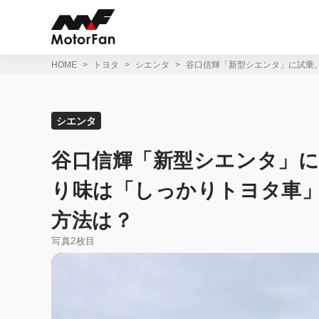
コ
ン
テ
ン
ツ
HOME
トヨタ
シエンタ
谷口信輝「新型シエンタ」に試乗
へ
ス
キ
ッ
シエンタ
プ
谷口信輝「新型シエンタ」
り味は「しっかりトヨタ車
方法は？
写真2枚目