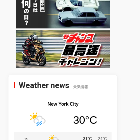
Weather news
天気情報
New York City
30°C
木
31°C
24°C