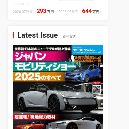
スズキ
293
644
2026.07発売
万円
～
2026.06発売
万円
～
Latest Issue
新刊案内