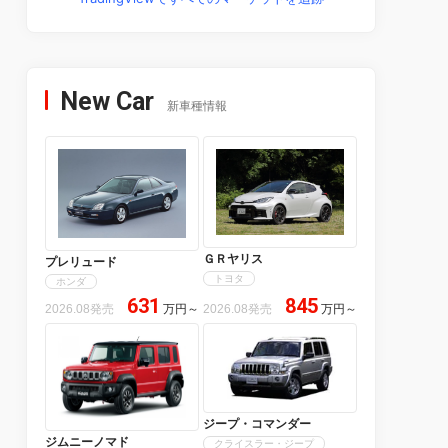
New Car
新車種情報
ＧＲヤリス
プレリュード
トヨタ
ホンダ
631
845
2026.08発売
万円
～
2026.08発売
万円
～
ジープ・コマンダー
ジムニーノマド
クライスラー・ジープ