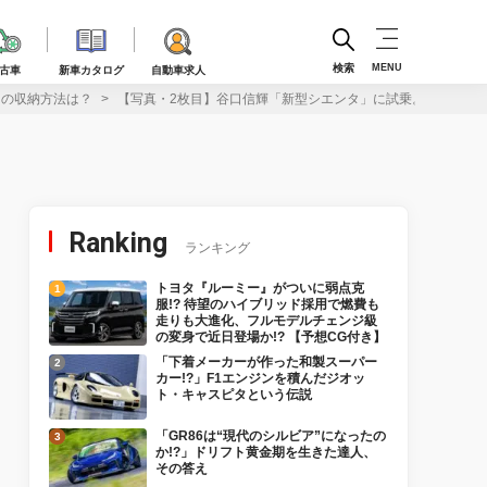
検索
MENU
古車
新車カタログ
自動車求人
トの収納方法は？
【写真・2枚目】谷口信輝「新型シエンタ」に試乗。見た目は
Ranking
ランキング
トヨタ『ルーミー』がついに弱点克
服!? 待望のハイブリッド採用で燃費も
走りも大進化、フルモデルチェンジ級
の変身で近日登場か!? 【予想CG付き】
「下着メーカーが作った和製スーパー
カー!?」F1エンジンを積んだジオッ
ト・キャスピタという伝説
「GR86は“現代のシルビア”になったの
か!?」ドリフト黄金期を生きた達人、
その答え