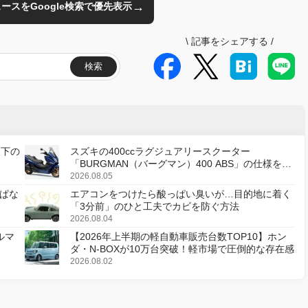
→
のニュースをGoogle検索で優先表示
\
記事をシェアする
/
検索
天下の
スズキの400ccラグジュアリースクーター
「BURGMAN（バーグマン）400 ABS」の仕様を変
更し、8月18日に発売
2026.08.05
ぱな
エアコンをつけたら酸っぱい臭いが…目的地に着く
「3分前」のひと工夫でカビを防ぐ方法
2026.08.04
ルマ
【2026年上半期の軽自動車販売台数TOP10】ホン
ダ・N-BOXが10万台突破！軽市場で圧倒的な存在感
2026.08.02