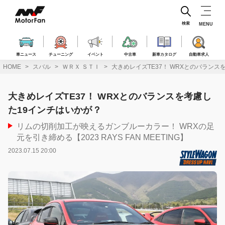
コ
ン
テ
検索
MENU
ン
ツ
へ
車ニュース
チューニング
イベント
中古車
新車カタログ
自動車求人
ス
HOME
スバル
ＷＲＸ ＳＴＩ
大きめレイズTE37！ WRXとのバランス
キ
ッ
プ
大きめレイズTE37！ WRXとのバランスを考慮し
た19インチはいかが？
リムの切削加工が映えるガンブルーカラー！ WRXの足
元を引き締める【2023 RAYS FAN MEETING】
2023.07.15 20:00