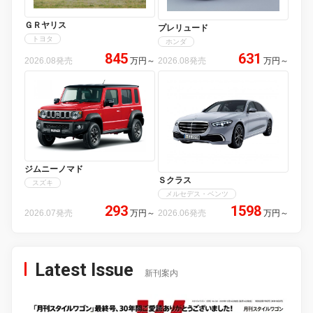
ＧＲヤリス
プレリュード
トヨタ
ホンダ
845
631
2026.08発売
万円
～
2026.08発売
万円
～
ジムニーノマド
Ｓクラス
スズキ
メルセデス・ベンツ
293
1598
2026.07発売
万円
～
2026.06発売
万円
～
Latest Issue
新刊案内