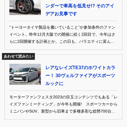
ンダーで車高を低見せ!? そのアイ
デアお見事です
“トーヨータイヤ製品を履いていること”が参加条件のファン
イベント。昨年12月大阪での開催に続く2回目で、今年はさ
らに2回開催する計画とか。この日も、バラエティに富んだ
クルマが集まった！そんなファンイベントで気になるカスタ
ムカーをご紹介します
あわせて読みたい
レアなレイズTE37のホワイトカラ
ー！ 30ヴェルファイアがスポーツ
ルックに
モーターファンフェスタ2023の目玉コンテンツでもある「レ
イズファンミーティング」が今年も開催! スポーツカーから
ミニバンやSUV、新型から旧車まで多種多彩な総勢700台を
超えるレイズホイール装着車が一堂に会し、様々なレイズホ
イールを存分に見て楽しめるイベントとなった! ここでは、