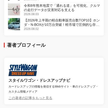
令和8年熊本地震で「通れる道」を可視化、クルマ
の走行データが災害対応を支える
2026.08.03
【2026年上半期の軽自動車販売台数TOP10】ホン
ダ・N-BOXが10万台突破！軽市場で圧倒的な存在
感
2026.08.02
著者プロフィール
スタイルワゴン・ドレスアップナビ
カードレスアップの情報を発信するWebサイト・車のドレスアップ・
カスタム情報メディア
この著者の記事をもっと見る