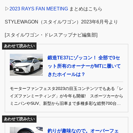
▷
2023 RAYS FAN MEETING
まとめはこちら
STYLEWAGON（スタイルワゴン）2023年6月号より
[スタイルワゴン・ドレスアップナビ編集部]
あわせて読みたい
鍛造TE37にゾッコン！ 全部で3セ
ット所有のオーナーがMTに履いて
きたホイールは？
モーターファンフェスタ2023の目玉コンテンツでもある「レ
イズファンミーティング」が今年も開催! スポーツカーから
ミニバンやSUV、新型から旧車まで多種多彩な総勢700台を
超えるレイズホイール装着車が一堂に会し、様々なレイズホ
イールを存分に見て楽しめるイベントとなった! ここでは、
あわせて読みたい
そんなレイズファンの中からピックアップして、どんなホイ
釣りが趣味なので。オーバーフェ
ールを履いているのかチェックしてみました!