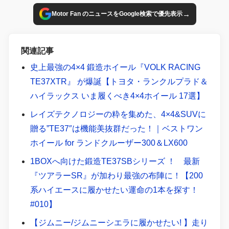
そんなレイズファンの中からピックアップして、どんなホイ
→
Motor Fan のニュースをGoogle検索で優先表示
ールを履いているのかチェックしてみました!
関連記事
史上最強の4×4 鍛造ホイール『VOLK RACING
TE37XTR』 が爆誕【トヨタ・ランクルプラド＆
ハイラックス いま履くべき4×4ホイール 17選】
レイズテクノロジーの粋を集めた、4×4&SUVに
贈る”TE37″は機能美抜群だった！｜ベストワン
ホイール for ランドクルーザー300＆LX600
1BOXへ向けた鍛造TE37SBシリーズ ！ 最新
『ツアラーSR』が加わり最強の布陣に！【200
系ハイエースに履かせたい運命の1本を探す！
#010】
【ジムニー/ジムニーシエラに履かせたい! 】走り