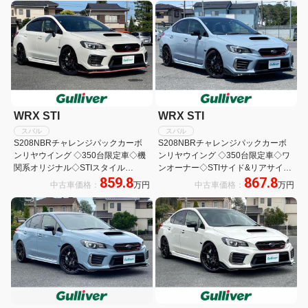
WRX STI
WRX STI
スバル
スバル
S208NBRチャレンジパックカーボ
S208NBRチャレンジパックカーボ
ンリヤウイング ◇350台限定車◇機
ンリヤウイング ◇350台限定車◇ワ
関系オリジナル◇STIスタイル
ンオーナー◇STIサイド&リアサイド
859.8
867.8
PKG◇純正カーボンルーフ◇純正カ
◇純正カーボンルーフ◇純正カーボ
中古車価格：
万円
中古車価格：
万円
ーボンリアウイング◇純正
ンリアウイング◇専用BBS19インチ
BBS19AW◇純正ブレンボ◇純正レ
AW◇純正ブレンボ◇純正レカロレ
カロレザーシート◇純正8型ナビ/フ
ザーシート◇AセーフティPKG
ルセグTV