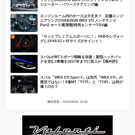
リングのVAB/GVB WRX STIメンテナンス Part1 ラ
ジエーター・パワーステアリング編
エンジンルーム内のホースは大丈夫？ 近藤エンジ
ニアリングのVAB/GVB WRX STI メンテナンス
Part2 ホース/配管類/排気センサー/TGV編
「サッとプレミアムスポーツに！」VABやレヴォー
グに19✕8.5J＋45サイズがオイシイ！
スバルがMTスポーツ戦略を加速！新型ハッチバッ
クを含む3車種を2027年までに投入か【海外評】
スバル「WRX STI Sport #」は先代「WRX STI」の
復活ではない！6速MT「TY75」と「TY85」は何が
違うのか？
最終更新：2026/08/06 19:08