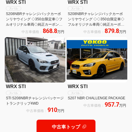
WRX STI
WRX STI
スバル
スバル
S208NBRチャレンジパックカーボ
S208NBRチャレンジパックカーボ
ンリヤウイング ◇350台限定車◇フ
ンリヤウイング ◇◇350台限定車◇
ルオリジナル車両◇純正カーボンル
フルオリジナル車両◇純正カーボン
868.8
879.8
ーフ◇純正カーボンリアウイング◇
ルーフ◇純正カーボンリアウイング
中古車価格：
万円
中古車価格：
万円
純正BBS19インチAW◇純正ブレン
◇純正BBS19インチAW◇純正ブレ
ボ◇純正9型ナビ/フルセグTV◇Aセ
ンボ◇純正レカロレザーシート
ーフティPKG
◇DIATONE SOUNDナビ/フルセグ
TV
WRX STI
WRX STI
スバル
スバル
STI S208NBRチャレンジパッケージ
S207 NBR CHALLENGE PACKAGE
957.7
トランクリップ4WD
中古車価格：
万円
910
中古車価格：
万円
中古車トップ