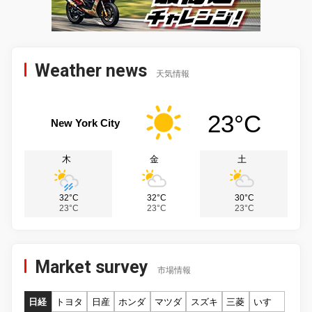
Weather news
天気情報
23°C
New York City
木
金
土
32°C
32°C
30°C
23°C
23°C
23°C
Market survey
市場情報
日経
トヨタ
日産
ホンダ
マツダ
スズキ
三菱
いすゞ