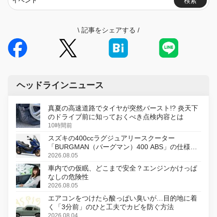
検索
\
記事をシェアする
/
ヘッドラインニュース
真夏の高速道路でタイヤが突然バースト!? 炎天下
のドライブ前に知っておくべき点検内容とは
10時間前
スズキの400ccラグジュアリースクーター
「BURGMAN（バーグマン）400 ABS」の仕様を
変更し、8月18日に発売
2026.08.05
車内での仮眠、どこまで安全？エンジンかけっぱ
なしの危険性
2026.08.05
エアコンをつけたら酸っぱい臭いが…目的地に着
く「3分前」のひと工夫でカビを防ぐ方法
2026.08.04