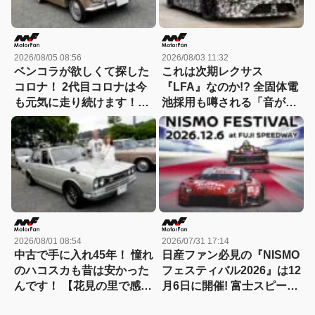
2026/08/05 08:56
2026/08/03 11:32
ベンコラが欲しくて探した
これは次期レクサス
コロナ！ 2代目コロナは今
『LFA』なのか!? 全固体電
も元気に走り続けます！
池採用も噂される「音がし
【花見の里で感謝の集いや
ない」謎の次世代スーパー
ります！】
カーの正体を探る! 【現地
写真付き】
2026/08/01 08:54
2026/07/31 17:14
中古で手に入れ45年！ 憧れ
日産ファン必見の『NISMO
のハコスカも昔は安かった
フェスティバル2026』は12
んです！ 【花見の里で感謝
月6日に開催! 富士スピード
の集いやります！】
ウェイで歴代名車と最新マ