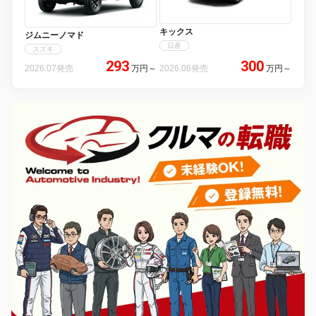
キックス
ジムニーノマド
日産
スズキ
293
300
2026.07発売
万円
～
2026.06発売
万円
～