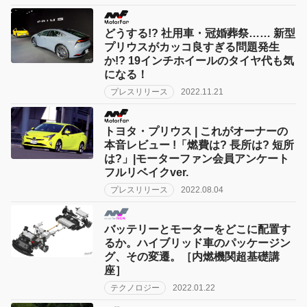
どうする!? 社用車・冠婚葬祭…… 新型
プリウスがカッコ良すぎる問題発生
か!? 19インチホイールのタイヤ代も気
になる！
プレスリリース
2022.11.21
トヨタ・プリウス | これがオーナーの
本音レビュー !「燃費は? 長所は? 短所
は?」|モーターファン会員アンケート
フルリベイクver.
プレスリリース
2022.08.04
バッテリーとモーターをどこに配置す
るか。ハイブリッド車のパッケージン
グ、その変遷。［内燃機関超基礎講
座］
テクノロジー
2022.01.22