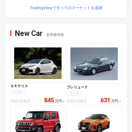
TradingViewですべてのマーケットを追跡
New Car
新車種情報
ＧＲヤリス
プレリュード
トヨタ
ホンダ
845
631
2026.08発売
万円
～
2026.08発売
万円
～