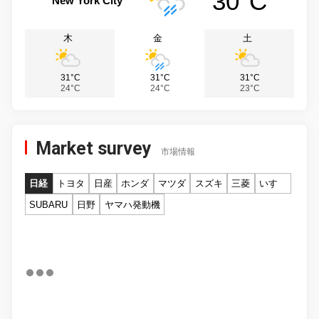
30°C
New York City
木
金
土
31°C
31°C
31°C
24°C
24°C
23°C
Market survey
市場情報
日経
トヨタ
日産
ホンダ
マツダ
スズキ
三菱
いすゞ
SUBARU
日野
ヤマハ発動機