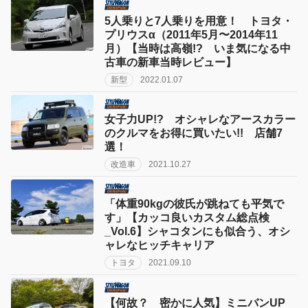
5人乗りと7人乗りを用意！ トヨタ・
プリウスα（2011年5月〜2014年11
月）【当時は高嶺!? いま気になる中
古車の新車当時レビュー】
新型
2022.01.07
女子力UP!? オシャレなアースカラー
のクルマをお得に買いたい!! 店舗7
選！
改造車
2021.10.27
「体重90kgの彼氏が跳ねても平気で
す」【カッコ良いカスタム総点検
_Vol.6】シャコタンにも似合う、オシ
ャレなヒッチキャリア
トヨタ
2021.09.10
【何故？ 密かに人気】ミニバンUP