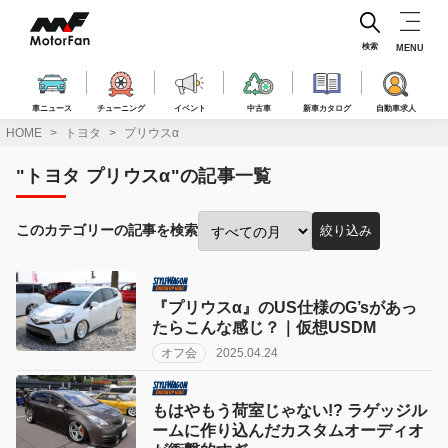
コ
ン
テ
検索
MENU
ン
ツ
へ
車ニュース
チューニング
イベント
中古車
新車カタログ
自動車求人
ス
HOME
トヨタ
プリウスα
キ
ッ
"トヨタ プリウスα"の記事一覧
プ
このカテゴリーの記事を検索
絞り込み
投
稿
月
で
『プリウスα』のUS仕様のG’sがあっ
絞
たらこんな感じ？｜仮想USDM
り
オフ会
2025.04.24
込
み:
もはやもう荷室じゃない!? ラゲッジル
ームに作り込んだカスタムオーディオ