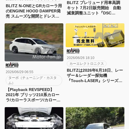
BLITZ プレリュード用車高調
BLITZ N-ONEとGRカローラ用
キット 7月2日販売開始 自動
のENGINE HOOD DAMPER発
減衰調整ユニット『DSC
売 スムーズな開閉とドレスア
PLUS』対応
ップに貢献
2026/06/26 18:10
カーエレクトロニクス
BLITZは2026年6月18日、レー
2026/06/29 06:55
ザー＆レーダー探知機
ターボ（チューニング・カスタ
『Touch-LASER』シリーズ全
ム）
機種に対応の最新2026年6月版
【Playback REVSPEED】
GPSデータを無料配信開始
2021年 ブリッツ210系カロー
ラ/カローラスポーツ/カローラ
ツーリングのボルトオンターボ
を佐々木雅弘が試乗