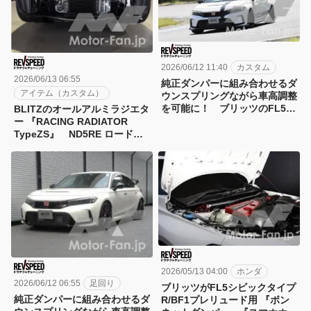
2026/06/12 11:40
カスタム
2026/06/13 06:55
純正ダンパーに組み合わせるダ
アイテム（カスタム）
ウンスプリングながら車高調整
を可能に！ ブリッツのFL5
BLITZのオールアルミラジエタ
シビック タイプR用
ー 『RACING RADIATOR
『DAMPER ZZ-R A』を木下み
TypeZS』 ND5RE ロードス
つひろが試乗インプレ
ター用を追加
2026/05/13 04:00
ホンダ
2026/06/12 06:55
足回り
ブリッツがFL5シビックタイプ
純正ダンパーに組み合わせるダ
R/BF1プレリュード用 『ボン