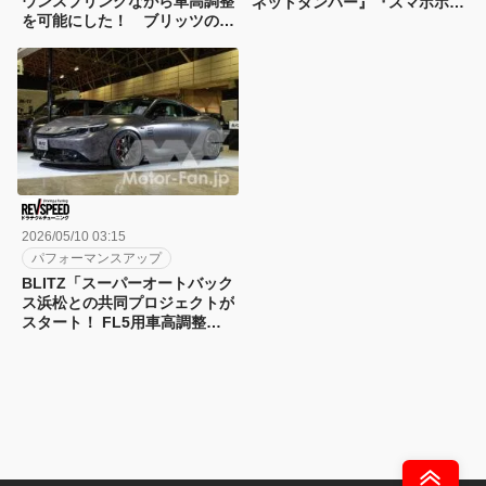
ウンスプリングながら車高調整
ネットダンパー』『スマホホル
を可能にした！ ブリッツの
ダー』をリリース
FL5 シビック タイプR用
『DAMPER ZZ-R A』
2026/05/10 03:15
パフォーマンスアップ
BLITZ「スーパーオートバック
ス浜松との共同プロジェクトが
スタート！ FL5用車高調整ス
プリングキットも展示」東京オ
ートサロン2026