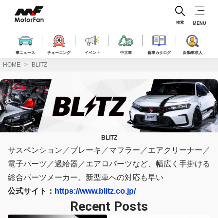
コ
ン
テ
検索
MENU
ン
ツ
へ
車ニュース
チューニング
イベント
中古車
新車カタログ
自動車求人
ス
HOME
BLITZ
キ
ッ
プ
BLITZ
サスペンション／ブレーキ／マフラー／エアクリーナー／
電子パーツ／過給器／エアロパーツなど、幅広く手掛ける
総合パーツメーカー。新型車への対応も早い
公式サイト：
https://www.blitz.co.jp/
Recent Posts