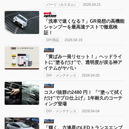
パーツ（カスタム）
2026.04.21
「洗車で速くなる？」GR発想の高機能
シャンプーを最高速テストで徹底検
証！
DIY用品
2026.04.19
「黄ばみ一発リセット！」ヘッドライ
トに“塗るだけ”で、透明度が戻る神ア
イテムがヤバい
DIY・メンテナンス
2026.04.05
コスパ抜群の2480 円！ 「“塗って拭く
だけ”でプロ仕上げ」1年耐久のコーテ
ィング登場
DIY・メンテナンス
2026.04.04
「輝く、六連星のLEDトランスエンブ