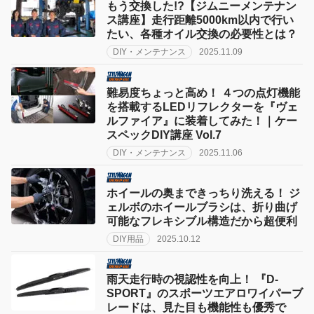
もう交換した!?【ジムニーメンテナン
ス講座】走行距離5000km以内で行い
たい、各種オイル交換の必要性とは？
DIY・メンテナンス
2025.11.09
難易度ちょっと高め！ ４つの点灯機能
を搭載するLEDリフレクターを『ヴェ
ルファイア』に装着してみた！｜ケー
スペックDIY講座 Vol.7
DIY・メンテナンス
2025.11.06
ホイールの奥まできっちり洗える！ ジ
ェルボのホイールブラシは、折り曲げ
可能なフレキシブル構造だから超便利
DIY用品
2025.10.12
雨天走行時の視認性を向上！ 『D-
SPORT』のスポーツエアロワイパーブ
レードは、見た目も機能性も優秀で