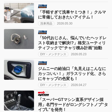
「手軽すぎて洗車ヤミつき！」クルマ
に常備しておきたいアイテム！
洗車用品
2026.05.30
「50代おじさん、悩んでいたヘッドレ
スト収納まで解決!?」格安ユーティリ
ティフックで“チャリ積み計画”始動
DIY・メンテナンス
2026.05.23
ジムニーの給油口「丸見えはこんなに
カッコいい！」ガラスリッド化、さら
にキャップの色変も！
DIY・メンテナンス
2026.04.27
「スーパーGTマシン直系デザイン採
用」名門サードがロングシフトノブ“タ
イプL”を発売！