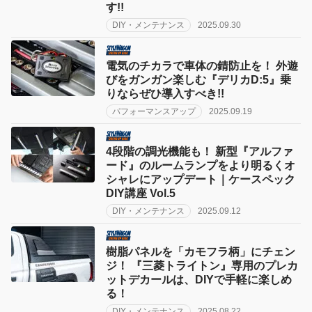
す!!
DIY・メンテナンス
2025.09.30
電気のチカラで車体の錆防止を！ 外遊
びをガンガン楽しむ『デリカD:5』乗
りならぜひ導入すべき!!
パフォーマンスアップ
2025.09.19
4段階の調光機能も！ 新型『アルファ
ード』のルームランプをより明るくオ
シャレにアップデート｜ケースペック
DIY講座 Vol.5
DIY・メンテナンス
2025.09.12
樹脂パネルを「カモフラ柄」にチェン
ジ！ 『三菱トライトン』専用のプレカ
ットデカールは、DIYで手軽に楽しめ
る！
DIY・メンテナンス
2025.08.22