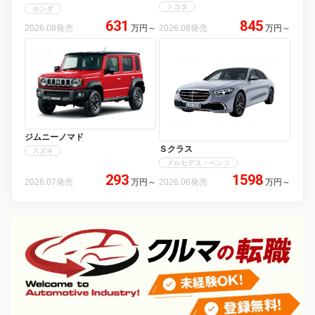
トヨタ
ホンダ
631
845
2026.08発売
万円
～
2026.08発売
万円
～
ジムニーノマド
Ｓクラス
スズキ
メルセデス・ベンツ
293
1598
2026.07発売
万円
～
2026.06発売
万円
～