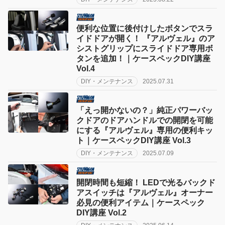
便利な位置に後付けしたボタンでスラ
イドドアが開く！ 『アルヴェル』のア
シストグリップにスライドドア専用ボ
タンを追加！｜ケースペックDIY講座
Vol.4
DIY・メンテナンス
2025.07.31
「えっ開かないの？」純正パワーバッ
クドアのドアハンドルでの開閉を可能
にする『アルヴェル』専用の便利キッ
ト｜ケースペックDIY講座 Vol.3
DIY・メンテナンス
2025.07.09
開閉時間も短縮！ LEDで光るバックド
アスイッチは『アルヴェル』オーナー
必見の便利アイテム｜ケースペック
DIY講座 Vol.2