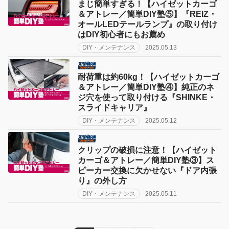
まじ簡単すぎる！【ハイゼットカーゴ
＆アトレー／簡単DIY塾⑤】『REIZ・
オールLEDテールランプ』の取り付け
はDIY初心者にもお薦め
DIY・メンテナンス
2025.05.13
耐荷重は約60kg！【ハイゼットカーゴ
＆アトレー／簡単DIY塾④】純正のネ
ジ穴を使って取り付ける『SHINKE・
スライドキャリア』
DIY・メンテナンス
2025.05.12
クリップの破損に注意！【ハイゼット
カーゴ＆アトレー／簡単DIY塾③】ス
ピーカー交換に欠かせない『ドア内張
り』の外し方
DIY・メンテナンス
2025.05.11