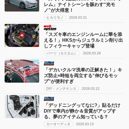
レム」ナイトシーンを賑わす“光モ
ノ”が大得意！
ヒカリモノ
2026.03.31
「スズキ車のエンジンルームに華を添
える！」HKSからジュラルミン削り出
しフィラーキャップ登場
パーツ（カスタム）
2026.03.28
「デカいクルマ洗車の正解きた！」キ
ズ防止×時短を両立する“伸びるモッ
プ”が便利すぎ
DIY・メンテナンス
2026.03.22
「デッドニングってなに?」貼るだけ
DIYで車内が静か＆音質がアップす
る、夢のアイテム知っている？
カーオーディオ
2026.03.15