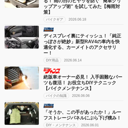
る！ 雨の日のヒヤッを防ぐ “簡単グリ
ップアップ術” を試してみた【梅雨対
策】
バイクギア
2026.06.18
ディスプレイ裏にティッシュ！「純正
っぽさが絶妙」新型RAV4の車内を快
適化する、カーメイトのアクセサリ
ー！
DIY用品
2026.06.14
絶版車オーナー必見！ 入手困難なパー
ツも復活！ お役立ちDIYテクニック
【バイクメンテナンス】
バイクの知識
2026.06.06
「そうか、この手があったか！」ルー
フストレージパネルにぶら下げ積み！
DIY・メンテナンス
2026.06.01