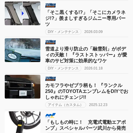
「そこ黒くする!?」「そこにカメラネ
ジ!?」羨ましすぎるジムニー専用パー
ツ
DIY・メンテナンス
2026.03.09
雪道より滑り防止の「融雪剤」がボデ
ィの天敵！ 『ラストストッパー』が愛
車のサビ対策に効果的なワケ
DIY・メンテナンス
2026.01.18
カモフラやゼブラ柄も！ 『ランクル
250』のTOYOTAエンブレムをDIYでお
しゃれにチェンジ!!
アイテム（カスタム）
2025.12.23
「もしもの時に！ 充電式電動エアポ
ンプ」スペシャルパーツ武川から発売