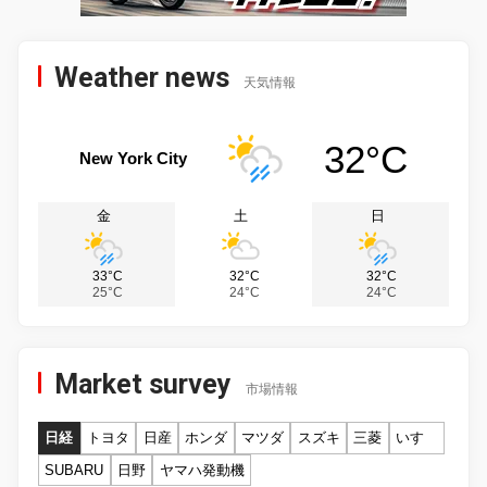
Weather news
天気情報
32°C
New York City
金
土
日
33°C
32°C
32°C
25°C
24°C
24°C
Market survey
市場情報
日経
トヨタ
日産
ホンダ
マツダ
スズキ
三菱
いすゞ
SUBARU
日野
ヤマハ発動機