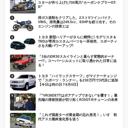
スターが作り上げた700馬力“カーボンケブラーGT-
R”
排ガス規制をクリアした、2ストVツインバイク、
VINS。排気量は249.5cc、83HPを絞り出す。その
エンジンの技術とは
トヨタ 新型ハリアーがさらに精悍に! モデリスタ＆
TRDが専用カスタムパーツを一斉発売、スポーティ
さを大幅パワーアップ!
「3台のDR30スカイラインと暮らす変態的オーナ
ー!?」スーパーシルエットに取り憑かれた日常に迫
る！
トヨタ「ハイラックスサーフ」がマイナーチェンジ
で「スポーツ・ランナー」を230万円で3代目に追加
【今日は何の日？8月4日】
「”VR38DETTはボアアップできない”を覆す！」最
先端の溶射技術が切り拓くR35GT-Rチューンの未来
「これぞ国産ターボ黄金期の忘れ形見！」いすゞ初
代アスカ最終進化形を追う