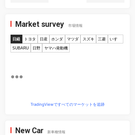
Market survey
市場情報
日経
トヨタ
日産
ホンダ
マツダ
スズキ
三菱
いすゞ
SUBARU
日野
ヤマハ発動機
TradingViewですべてのマーケットを追跡
New Car
新車種情報