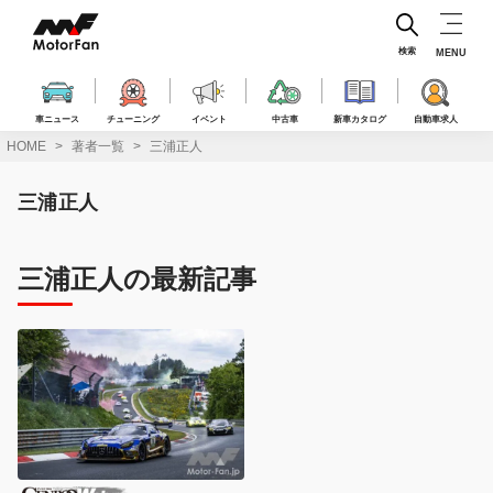
コ
ン
テ
検索
MENU
ン
ツ
へ
車ニュース
チューニング
イベント
中古車
新車カタログ
自動車求人
ス
HOME
著者一覧
三浦正人
キ
ッ
三浦正人
プ
三浦正人の最新記事