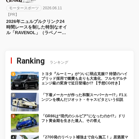
モータースポーツ
2026.06.11
【PR】
2026年ニュルブルクリンク24
時間レースを制した特別なオイ
ル「RAVENOL」（ラベノー
ル）とは？
Ranking
ランキング
トヨタ『ルーミー』がついに弱点克服!? 待望のハイ
ブリッド採用で燃費も走りも大進化、フルモデルチ
ェンジ級の変身で近日登場か!? 【予想CG付き】
「下着メーカーが作った和製スーパーカー!?」F1エ
ンジンを積んだジオット・キャスピタという伝説
「GR86は“現代のシルビア”になったのか!?」ドリ
フト黄金期を生きた達人、その答え
「2700発のリベット補強まで自ら施工！」居酒屋マ