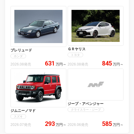
ＧＲヤリス
プレリュード
トヨタ
ホンダ
631
845
2026.08発売
万円
～
2026.08発売
万円
～
ジープ・アベンジャー
クライスラー・ジープ
ジムニーノマド
スズキ
293
585
2026.07発売
万円
～
2026.06発売
万円
～