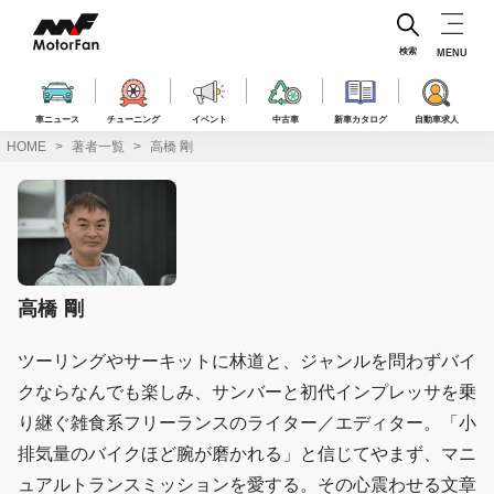
コ
ン
テ
検索
MENU
ン
ツ
へ
車ニュース
チューニング
イベント
中古車
新車カタログ
自動車求人
ス
HOME
著者一覧
高橋 剛
キ
ッ
プ
高橋 剛
ツーリングやサーキットに林道と、ジャンルを問わずバイ
クならなんでも楽しみ、サンバーと初代インプレッサを乗
り継ぐ雑食系フリーランスのライター／エディター。「小
排気量のバイクほど腕が磨かれる」と信じてやまず、マニ
ュアルトランスミッションを愛する。その心震わせる文章