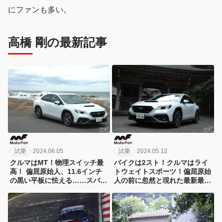
にファンも多い。
高橋 剛の最新記事
試乗
2024.06.05
試乗
2024.05.12
クルマはMT！物理スイッチ最
バイクは2スト！クルマはライ
高！ 偏屈原始人、11.6インチ
トウェイトスポーツ！偏屈原始
の黒い平板に怯える……スバル
人の前に忽然と現れた最新最上
WRX S4 vol.2【タカハシゴー
のスバルWRX S4 vol.1【タカ
の新車でGO！】
ハシゴーの新車でGO！】