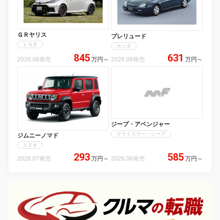
ＧＲヤリス
プレリュード
トヨタ
ホンダ
845
631
2026.08発売
万円
～
2026.08発売
万円
～
ジープ・アベンジャー
クライスラー・ジープ
ジムニーノマド
スズキ
293
585
2026.07発売
万円
～
2026.06発売
万円
～