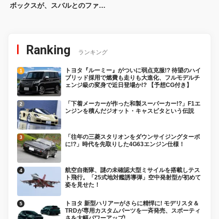
ボックスが、スバルとのファー
ストコンタクト【タカハシゴー
のマイ六連星ライフ vol.1】
Ranking
ランキング
トヨタ『ルーミー』がついに弱点克服!? 待望のハイ
ブリッド採用で燃費も走りも大進化、フルモデルチ
ェンジ級の変身で近日登場か!? 【予想CG付き】
「下着メーカーが作った和製スーパーカー!?」F1エ
ンジンを積んだジオット・キャスピタという伝説
「往年の三菱スタリオンをダウンサイジングターボ
に!?」時代を先取りした4G63エンジン仕様！
航空自衛隊、謎の未確認大型ミサイルを搭載しテス
ト飛行。「25式地対艦誘導弾」空中発射型が初めて
姿を見せた！
トヨタ 新型ハリアーがさらに精悍に! モデリスタ＆
TRDが専用カスタムパーツを一斉発売、スポーティ
さを大幅パワーアップ!