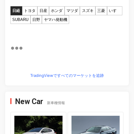
日経
トヨタ
日産
ホンダ
マツダ
スズキ
三菱
いすゞ
SUBARU
日野
ヤマハ発動機
TradingViewですべてのマーケットを追跡
New Car
新車種情報