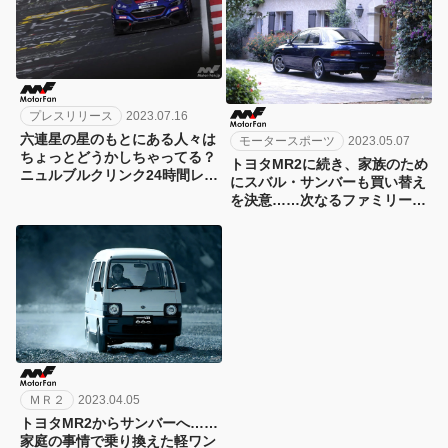
プレスリリース
2023.07.16
六連星の星のもとにある人々は
モータースポーツ
2023.05.07
ちょっとどうかしちゃってる？
トヨタMR2に続き、家族のため
ニュルブルクリンク24時間レー
にスバル・サンバーも買い替え
スを見て思うこと【タカハシゴ
を決意……次なるファミリーカ
ーのマイ六連星ライフ vol.3】
ーはインプレッサ？【タカハシ
ゴーのマイ六連星ライフ
vol.2】
ＭＲ２
2023.04.05
トヨタMR2からサンバーへ……
家庭の事情で乗り換えた軽ワン