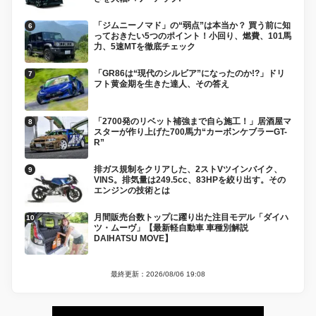
「ジムニーノマド」の“弱点”は本当か？ 買う前に知
っておきたい5つのポイント！小回り、燃費、101馬
力、5速MTを徹底チェック
「GR86は“現代のシルビア”になったのか!?」ドリ
フト黄金期を生きた達人、その答え
「2700発のリベット補強まで自ら施工！」居酒屋マ
スターが作り上げた700馬力“カーボンケブラーGT-
R”
排ガス規制をクリアした、2ストVツインバイク、
VINS。排気量は249.5cc、83HPを絞り出す。その
エンジンの技術とは
月間販売台数トップに躍り出た注目モデル「ダイハ
ツ・ムーヴ」【最新軽自動車 車種別解説
DAIHATSU MOVE】
最終更新：2026/08/06 19:08