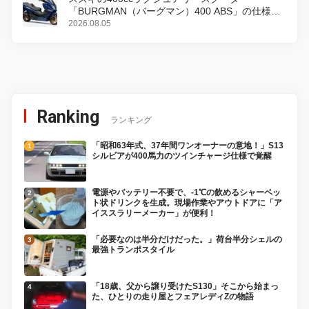
「BURGMAN（バーグマン）400 ABS」の仕様を
変更し、8月18日に発売
2026.08.05
Ranking
ランキング
「昭和63年式、37年間ワンオーナーの意地！」S13
シルビアが400馬力のツインチャージ仕様で覚醒
電源やバッテリー不要で、-1℃の飲めるシャーベッ
ト状ドリンクを生成。現場作業やアウトドアに「ア
イススラリーメーカー」が便利！
「必要なのは半分だけだった。」荷台半分シェルの
最強トランポスタイル
「18歳、父から譲り受けたS130」そこから始まっ
た、ひとりの走り屋とフェアレディZの物語