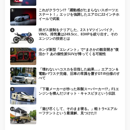
これがクラウン!?「躍動感がたまらないスポーツエ
ステート！」エッジを強調したエアロに22インチホ
イールで武装
排ガス規制をクリアした、2ストVツインバイク、
VINS。排気量は249.5cc、83HPを絞り出す。その
エンジンの技術とは
ホンダ新型「エレメント」で“まさかの観音開き”復
活か？ あの個性派SUVが帰ってくる可能性
「壊れないハコスカを目指した結果…」エアコン＆
電動パワステ完備、旧車の常識を覆すGT-R仕様のす
べて
「下着メーカーが作った和製スーパーカー!?」F1エ
ンジンを積んだジオット・キャスピタという伝説
「遊び尽くして、そのまま寝る。」軽トラ×エアル
ーフテントという最適解、見つけた!!