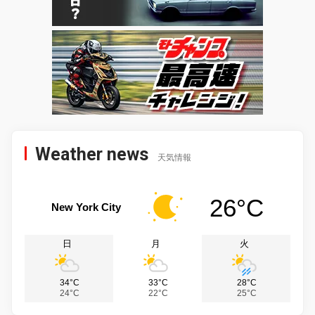
Weather news
天気情報
26°C
New York City
日
月
火
34°C
33°C
28°C
24°C
22°C
25°C