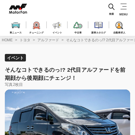
コ
ン
テ
検索
MENU
ン
ツ
へ
車ニュース
チューニング
イベント
中古車
新車カタログ
自動車求人
ス
HOME
トヨタ
アルファード
そんなコトできるのっ!? 2代目アルファ
キ
ッ
プ
イベント
そんなコトできるのっ!? 2代目アルファードを前
期顔から後期顔にチェンジ！
写真2枚目