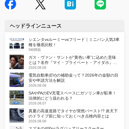
ヘッドラインニュース
シエンタvsルーミーvsフリード｜ミニバン人気3車
種を徹底比較！
5時間前
ガス・ヴァン・サントが“黄色い車”に込めた意味
とは？名作『マイ・プライベート・アイダホ』が
初のデジタルリマスター版で復活
2026.08.08
電気自動車(EV)の補助金って？2026年の金額の目
安や申請方法を解説
2026.08.08
SAやPAのEV充電スペースにガソリン車が駐車！
法律的にどう扱われる？
2026.08.07
真夏の高速道路でタイヤが突然バースト!? 炎天下
のドライブ前に知っておくべき点検内容とは
2026.08.06
スズキの400ccラグジュアリースクーター