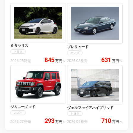
ＧＲヤリス
プレリュード
トヨタ
ホンダ
845
631
2026.08発売
万円
～
2026.08発売
万円
～
ジムニーノマド
ヴェルファイアハイブリッド
スズキ
トヨタ
293
710
2026.07発売
万円
～
2026.06発売
万円
～