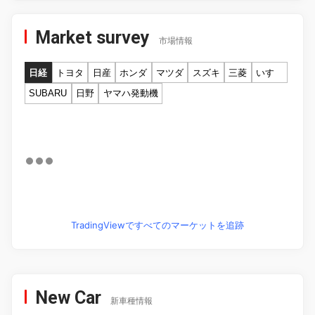
Market survey
市場情報
日経
トヨタ
日産
ホンダ
マツダ
スズキ
三菱
いすゞ
SUBARU
日野
ヤマハ発動機
TradingViewですべてのマーケットを追跡
New Car
新車種情報