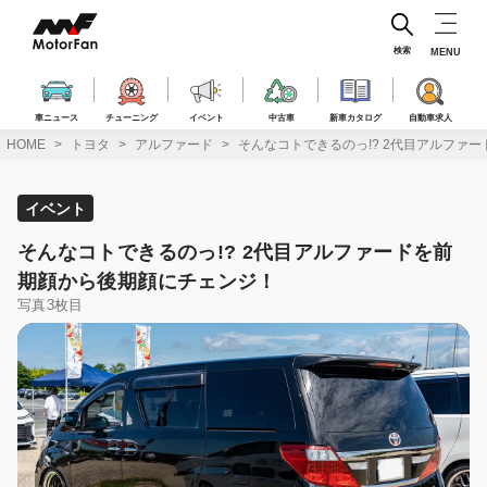
コ
ン
テ
検索
MENU
ン
ツ
へ
車ニュース
チューニング
イベント
中古車
新車カタログ
自動車求人
ス
HOME
トヨタ
アルファード
そんなコトできるのっ!? 2代目アルファ
キ
ッ
プ
イベント
そんなコトできるのっ!? 2代目アルファードを前
期顔から後期顔にチェンジ！
写真3枚目