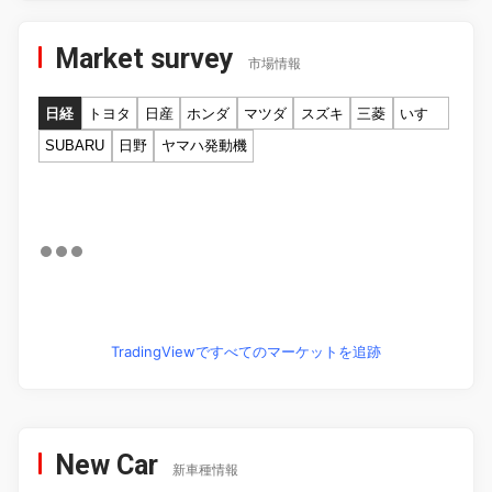
Market survey
市場情報
日経
トヨタ
日産
ホンダ
マツダ
スズキ
三菱
いすゞ
SUBARU
日野
ヤマハ発動機
TradingViewですべてのマーケットを追跡
New Car
新車種情報