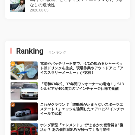
なしの危険性
2026.08.05
Ranking
ランキング
電源やバッテリー不要で、-1℃の飲めるシャーベッ
ト状ドリンクを生成。現場作業やアウトドアに「ア
イススラリーメーカー」が便利！
「昭和63年式、37年間ワンオーナーの意地！」S13
シルビアが400馬力のツインチャージ仕様で覚醒
これがクラウン!?「躍動感がたまらないスポーツエ
ステート！」エッジを強調したエアロに22インチホ
イールで武装
ホンダ新型「エレメント」で“まさかの観音開き”復
活か？ あの個性派SUVが帰ってくる可能性