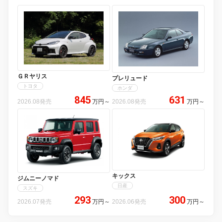
ＧＲヤリス
プレリュード
トヨタ
ホンダ
845
631
2026.08発売
万円
～
2026.08発売
万円
～
キックス
ジムニーノマド
日産
スズキ
293
300
2026.07発売
万円
～
2026.06発売
万円
～