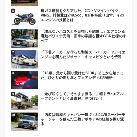
排ガス規制をクリアした、2ストVツインバイク、
VINS。排気量は249.5cc、83HPを絞り出す。その
エンジンの技術とは
「壊れないハコスカを目指した結果…」エアコン＆
電動パワステ完備、旧車の常識を覆すGT-R仕様のす
べて
「下着メーカーが作った和製スーパーカー!?」F1エ
ンジンを積んだジオット・キャスピタという伝説
「18歳、父から譲り受けたS130」そこから始まっ
た、ひとりの走り屋とフェアレディZの物語
「遊び尽くして、そのまま寝る。」軽トラ×エアル
ーフテントという最適解、見つけた!!
「内装は昭和のキャバレー風!?」2.0LV6スーパーチ
ャージャーを積んだ三菱デボネアVの狂気を振り返
る