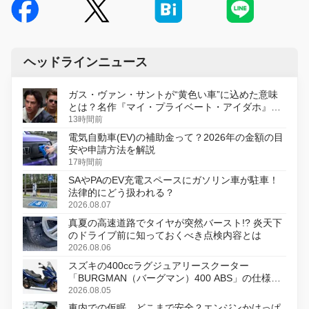
ヘッドラインニュース
ガス・ヴァン・サントが“黄色い車”に込めた意味
とは？名作『マイ・プライベート・アイダホ』が
初のデジタルリマスター版で復活
13時間前
電気自動車(EV)の補助金って？2026年の金額の目
安や申請方法を解説
17時間前
SAやPAのEV充電スペースにガソリン車が駐車！
法律的にどう扱われる？
2026.08.07
真夏の高速道路でタイヤが突然バースト!? 炎天下
のドライブ前に知っておくべき点検内容とは
2026.08.06
スズキの400ccラグジュアリースクーター
「BURGMAN（バーグマン）400 ABS」の仕様を
変更し、8月18日に発売
2026.08.05
車内での仮眠、どこまで安全？エンジンかけっぱ