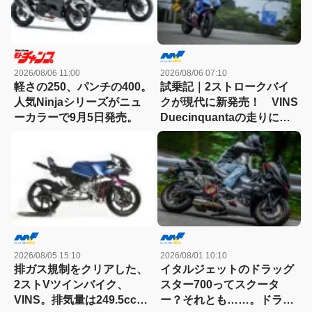
2026/08/06 11:00
2026/08/06 07:10
軽さの250、パンチの400。
試乗記｜2ストロークバイ
人気Ninjaシリーズがニュ
クが現代に新発売！ VINS
ーカラーで9月5日発売。
Duecinquantaの走りに大
感動
2026/08/05 15:10
2026/08/01 10:10
排ガス規制をクリアした、
イタルジェットのドラッグ
2ストVツインバイク、
スター700ってスクータ
VINS。排気量は249.5cc、
ー？それとも……。ドラッ