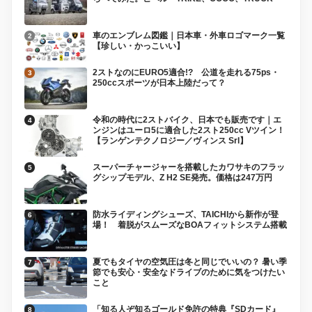
車のエンブレム図鑑｜日本車・外車ロゴマーク一覧
【珍しい・かっこいい】
2ストなのにEURO5適合!? 公道を走れる75ps・
250ccスポーツが日本上陸だって？
令和の時代に2ストバイク、日本でも販売です｜エ
ンジンはユーロ5に適合した2スト250cc Vツイン！
【ランゲンテクノロジー／ヴィンス Srl】
スーパーチャージャーを搭載したカワサキのフラッ
グシップモデル、Z H2 SE発売。価格は247万円
防水ライディングシューズ、TAICHIから新作が登
場！ 着脱がスムーズなBOAフィットシステム搭載
夏でもタイヤの空気圧は冬と同じでいいの？ 暑い季
節でも安心・安全なドライブのために気をつけたい
こと
「知る人ぞ知るゴールド免許の特典『SDカード』