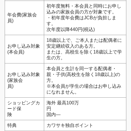
初年度無料・本会員と同時にお申し
込みの家族会員の方が対象です。
年会費(家族会
・初年度年会費はJCBが負担しま
員)
す。
次年度以降440円(税込)
18歳以上で、ご本人または配偶者に
お申し込み対象
安定継続収入のある方。
(本会員)
または、高校生を除く18歳以上で学
生の方。
本会員と生計を同一する配偶者・
お申し込み対象
親・子供(高校生を除く18歳以上)の
(家族会
方。
員)
※本会員が学生の場合はお申し込み
になれません。
ショッピングカ
海外 最高100万
ード保
円
険
国内―
特典
カワサキ独自ポイント