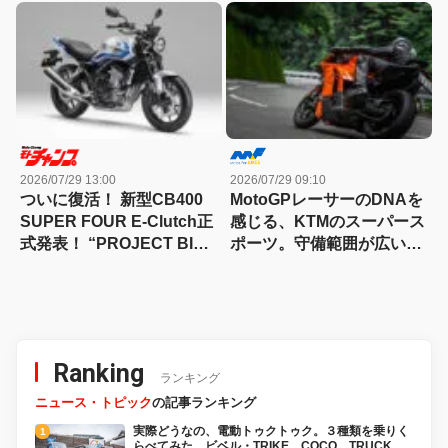
83HPを絞り出す。そのエ
グスター700ツイン・リミ
ンジンの技術とは
テッドエディション試乗記
2026/07/29 13:00
2026/07/29 09:10
ついに復活！ 新型CB400
MotoGPレーサーのDNAを
SUPER FOUR E-Clutch正
感じる、KTMのスーパース
式発表！ “PROJECT BIG-
ポーツ。守備範囲が広い史
1″の伝説が帰ってきた
上最高のパラレルツイン
「KTM 990RC R 試乗記」
Ranking
ランキング
ニュース・トピック
の記事ランキング
実際どうなの、電動トゥクトゥク。３種類を乗りく
らべてみた。ビベル・TRIKE、COCO、TRUCK