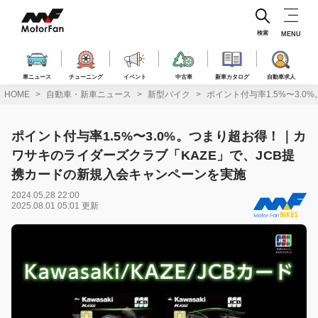
コ
ン
テ
検索
MENU
ン
ツ
へ
車ニュース
チューニング
イベント
中古車
新車カタログ
自動車求人
ス
HOME
自動車・新車ニュース
新型バイク
ポイント付与率1.5%〜3.
キ
ッ
プ
ポイント付与率1.5%〜3.0%。つまり超お得！｜カ
ワサキのライダーズクラブ「KAZE」で、JCB提
携カードの新規入会キャンペーンを実施
2024.05.28 22:00
2025.08.01 05:01 更新