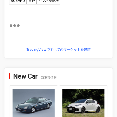
SUBARU
日野
ヤマハ発動機
TradingViewですべてのマーケットを追跡
New Car
新車種情報