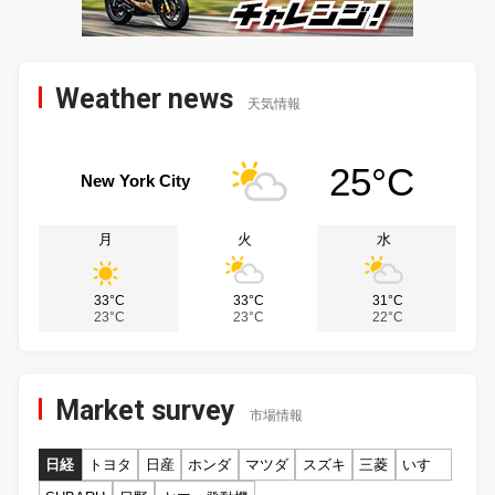
Weather news
天気情報
25°C
New York City
月
火
水
33°C
33°C
31°C
23°C
23°C
22°C
Market survey
市場情報
日経
トヨタ
日産
ホンダ
マツダ
スズキ
三菱
いすゞ