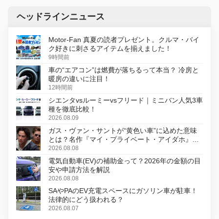
ヘッドラインニュース
Motor-Fan 真夏の読者プレゼント。クルマ・バイ
ク好きに刺さるアイテムを揃えました！
9時間前
車の“エアコン”は燃費が落ちるって本当？ 冷房と
暖房の違いに注目！
12時間前
シエンタvsルーミーvsフリード｜ミニバン人気3車
種を徹底比較！
2026.08.09
ガス・ヴァン・サントが“黄色い車”に込めた意味
とは？名作『マイ・プライベート・アイダホ』が
初のデジタルリマスター版で復活
2026.08.08
電気自動車(EV)の補助金って？2026年の金額の目
安や申請方法を解説
2026.08.08
SAやPAのEV充電スペースにガソリン車が駐車！
法律的にどう扱われる？
2026.08.07