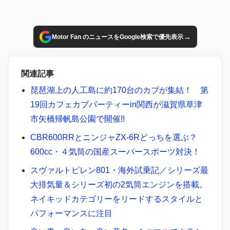
→
Motor Fan のニュースをGoogle検索で優先表示
関連記事
琵琶湖上の人工島に約170台のカブが集結！ 第
19回カフェカブパーティーin関西が滋賀県草津
市矢橋帰帆島公園で開催!!
CBR600RRとニンジャZX-6Rどっちを選ぶ？
600cc・４気筒の国産スーパースポーツ対決！
スヴァルトピレン801・海外試乗記／シリーズ最
大排気量＆シリーズ初の2気筒エンジンを搭載。
ネイキッドカテゴリーをリードするスタイルと
パフォーマンスに注目