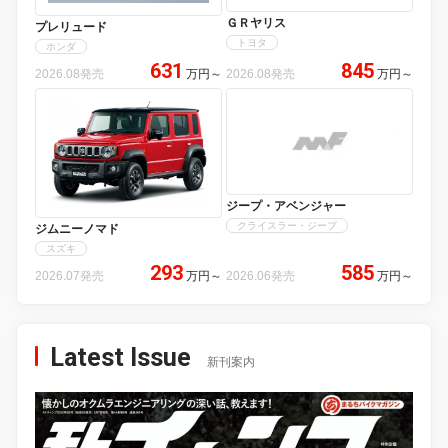
ＧＲヤリス
プレリュード
トヨタ
ホンダ
631
845
2026.08発売
万円
～
2026.08発売
万円
～
ジープ・アベンジャー
クライスラー・ジープ
ジムニーノマド
スズキ
293
585
2026.07発売
万円
～
2026.06発売
万円
～
Latest Issue
新刊案内