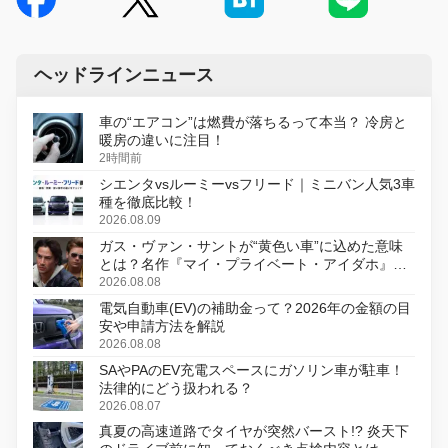
ヘッドラインニュース
車の“エアコン”は燃費が落ちるって本当？ 冷房と
暖房の違いに注目！
2時間前
シエンタvsルーミーvsフリード｜ミニバン人気3車
種を徹底比較！
2026.08.09
ガス・ヴァン・サントが“黄色い車”に込めた意味
とは？名作『マイ・プライベート・アイダホ』が
初のデジタルリマスター版で復活
2026.08.08
電気自動車(EV)の補助金って？2026年の金額の目
安や申請方法を解説
2026.08.08
SAやPAのEV充電スペースにガソリン車が駐車！
法律的にどう扱われる？
2026.08.07
真夏の高速道路でタイヤが突然バースト!? 炎天下