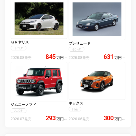
ＧＲヤリス
プレリュード
トヨタ
ホンダ
845
631
2026.08発売
万円
～
2026.08発売
万円
～
キックス
ジムニーノマド
日産
スズキ
293
300
2026.07発売
万円
～
2026.06発売
万円
～