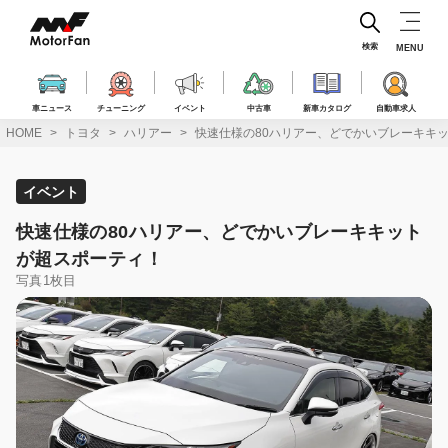
コ
ン
テ
検索
MENU
ン
ツ
へ
車ニュース
チューニング
イベント
中古車
新車カタログ
自動車求人
ス
HOME
トヨタ
ハリアー
快速仕様の80ハリアー、どでかいブレーキキ
キ
ッ
プ
イベント
快速仕様の80ハリアー、どでかいブレーキキット
が超スポーティ！
写真1枚目