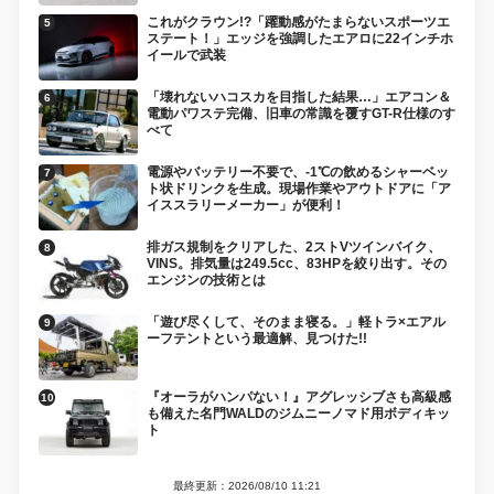
これがクラウン!?「躍動感がたまらないスポーツエ
ステート！」エッジを強調したエアロに22インチホ
イールで武装
「壊れないハコスカを目指した結果…」エアコン＆
電動パワステ完備、旧車の常識を覆すGT-R仕様のす
べて
電源やバッテリー不要で、-1℃の飲めるシャーベッ
ト状ドリンクを生成。現場作業やアウトドアに「ア
イススラリーメーカー」が便利！
排ガス規制をクリアした、2ストVツインバイク、
VINS。排気量は249.5cc、83HPを絞り出す。その
エンジンの技術とは
「遊び尽くして、そのまま寝る。」軽トラ×エアル
ーフテントという最適解、見つけた!!
『オーラがハンパない！』アグレッシブさも高級感
も備えた名門WALDのジムニーノマド用ボディキッ
ト
最終更新：2026/08/10 11:21