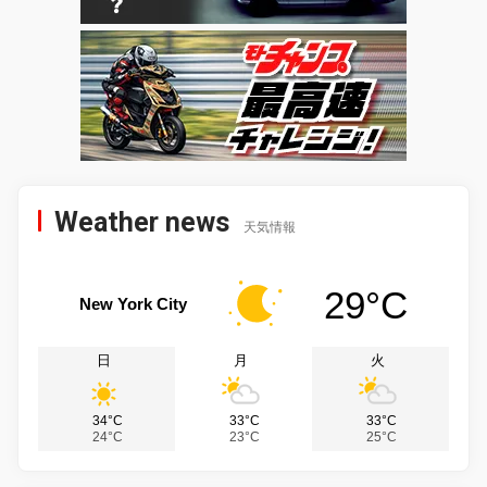
Weather news
天気情報
29°C
New York City
日
月
火
34°C
33°C
33°C
24°C
23°C
25°C