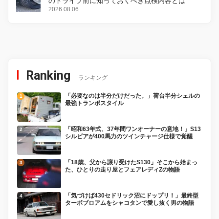
のドライブ前に知っておくべき点検内容とは
2026.08.06
Ranking
ランキング
「必要なのは半分だけだった。」荷台半分シェルの
最強トランポスタイル
「昭和63年式、37年間ワンオーナーの意地！」S13
シルビアが400馬力のツインチャージ仕様で覚醒
「18歳、父から譲り受けたS130」そこから始まっ
た、ひとりの走り屋とフェアレディZの物語
「気づけば430セドリック沼にドップリ！」最終型
ターボブロアムをシャコタンで愛し抜く男の物語