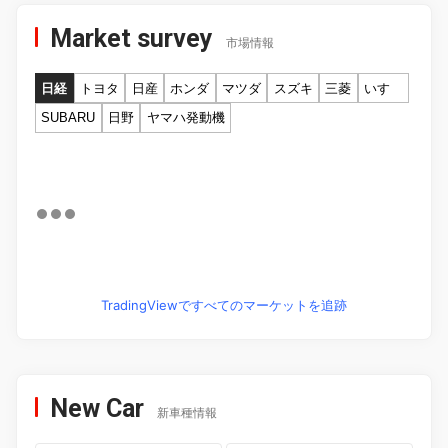
Market survey
市場情報
日経
トヨタ
日産
ホンダ
マツダ
スズキ
三菱
いすゞ
SUBARU
日野
ヤマハ発動機
TradingViewですべてのマーケットを追跡
New Car
新車種情報