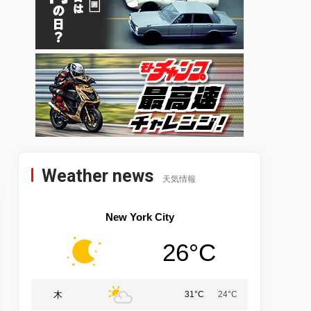
Weather news
天気情報
New York City
26°C
木
31°C
24°C