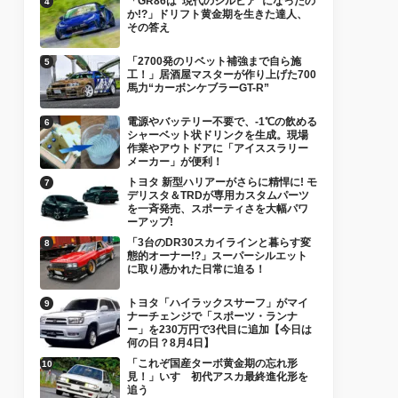
「GR86は“現代のシルビア”になったの
か!?」ドリフト黄金期を生きた達人、
その答え
「2700発のリベット補強まで自ら施
工！」居酒屋マスターが作り上げた700
馬力“カーボンケブラーGT-R”
電源やバッテリー不要で、-1℃の飲める
シャーベット状ドリンクを生成。現場
作業やアウトドアに「アイススラリー
メーカー」が便利！
トヨタ 新型ハリアーがさらに精悍に! モ
デリスタ＆TRDが専用カスタムパーツ
を一斉発売、スポーティさを大幅パワ
ーアップ!
「3台のDR30スカイラインと暮らす変
態的オーナー!?」スーパーシルエット
に取り憑かれた日常に迫る！
トヨタ「ハイラックスサーフ」がマイ
ナーチェンジで「スポーツ・ランナ
ー」を230万円で3代目に追加【今日は
何の日？8月4日】
「これぞ国産ターボ黄金期の忘れ形
見！」いすゞ初代アスカ最終進化形を
追う