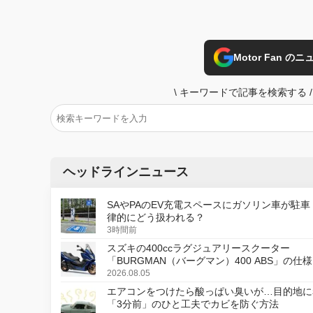
Motor Fan 
\
キーワードで記事を検索する
/
ヘッドラインニュース
SAやPAのEV充電スペースにガソリン車が駐車
律的にどう扱われる？
3時間前
スズキの400ccラグジュアリースクーター
「BURGMAN（バーグマン）400 ABS」の仕
更し、8月18日に発売
2026.08.05
エアコンをつけたら酸っぱい臭いが…目的地に
「3分前」のひと工夫でカビを防ぐ方法