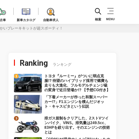
検索
MENU
古車
新車カタログ
自動車求人
でかいブレーキキットが超スポーティ！
Ranking
ランキング
トヨタ『ルーミー』がついに弱点克
服!? 待望のハイブリッド採用で燃費も
走りも大進化、フルモデルチェンジ級
の変身で近日登場か!? 【予想CG付き】
「下着メーカーが作った和製スーパー
カー!?」F1エンジンを積んだジオッ
ト・キャスピタという伝説
排ガス規制をクリアした、2ストVツイ
ンバイク、VINS。排気量は249.5cc、
83HPを絞り出す。そのエンジンの技術
とは