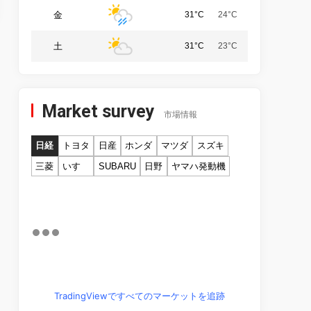
金
31°C
24°C
土
31°C
23°C
Market survey
市場情報
日経
トヨタ
日産
ホンダ
マツダ
スズキ
三菱
いすゞ
SUBARU
日野
ヤマハ発動機
TradingViewですべてのマーケットを追跡