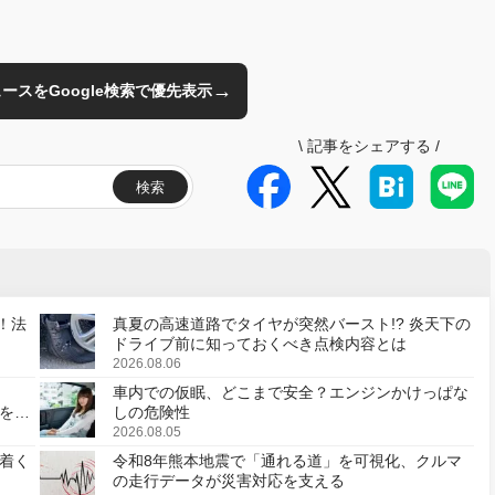
→
のニュースをGoogle検索で優先表示
\
記事をシェアする
/
検索
！法
真夏の高速道路でタイヤが突然バースト!? 炎天下の
ドライブ前に知っておくべき点検内容とは
2026.08.06
車内での仮眠、どこまで安全？エンジンかけっぱな
様を変
しの危険性
2026.08.05
着く
令和8年熊本地震で「通れる道」を可視化、クルマ
の走行データが災害対応を支える