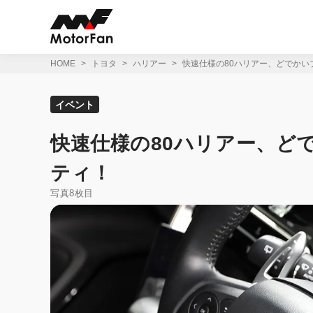
コ
ン
テ
ン
ツ
HOME
トヨタ
ハリアー
快速仕様の80ハリアー、どでかい
へ
ス
キ
イベント
ッ
プ
快速仕様の80ハリアー、ど
ティ！
写真8枚目