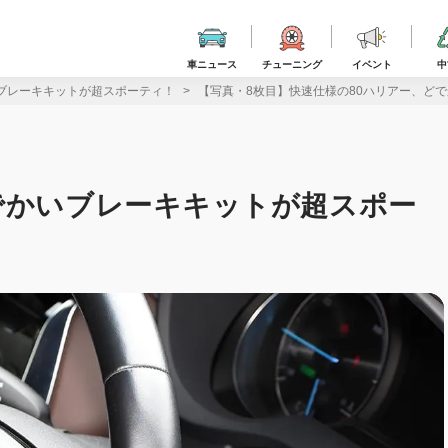
車ニュース
チューニング
イベント
中
ブレーキキットが超スポーティ！
【写真・8枚目】快速仕様の80ハリアー、ど
でかいブレーキキットが超スポー