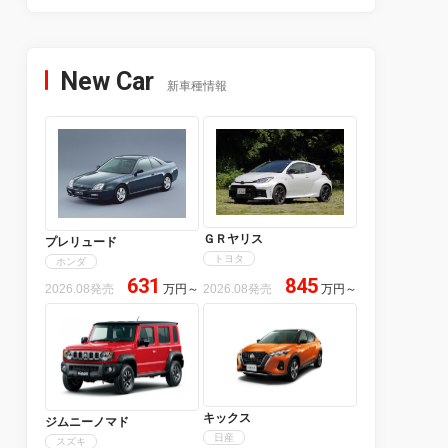
New Car
新車種情報
ＧＲヤリス
プレリュード
トヨタ
ホンダ
631
845
2026.08発売
万円
～
2026.08発売
万円
～
キックス
ジムニーノマド
日産
スズキ