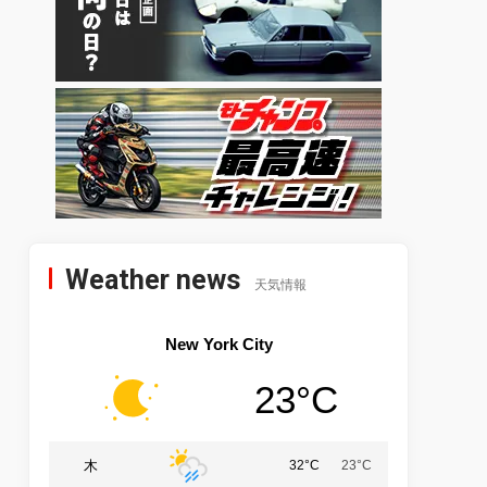
Weather news
天気情報
New York City
23°C
木
32°C
23°C