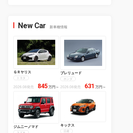
New Car
新車種情報
ＧＲヤリス
プレリュード
トヨタ
ホンダ
845
631
2026.08発売
万円
～
2026.08発売
万円
～
キックス
ジムニーノマド
日産
スズキ