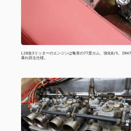
L28改3リッターのエンジンは亀有の77度カム、強化B/S、IN
暴れ回る仕様。