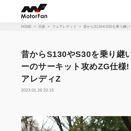
コ
ン
テ
ン
ツ
HOME
日産
フェアレディＺ
昔からS130やS30を乗り継
へ
ス
キ
ッ
昔からS130やS30を乗り
プ
ーのサーキット攻めZG仕様!
アレディZ
2023.01.26 20:15