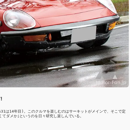
!
のS31は14年目)。このクルマを楽しむのはサーキットがメインで、そこで定
くてダメか｣というのを日々研究し楽しんでいる。