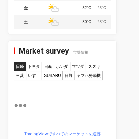
金
32°C
23°C
土
30°C
23°C
Market survey
市場情報
日経
トヨタ
日産
ホンダ
マツダ
スズキ
三菱
いすゞ
SUBARU
日野
ヤマハ発動機
TradingViewですべてのマーケットを追跡