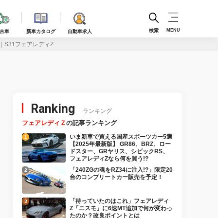
検索
MENU
古車
新車カタログ
自動車求人
｜S31フェアレディZ
Ranking
ランキング
フェアレディＺ
の記事ランキング
いま新車で買える国産スポーツカー5選
【2025年最新版】 GR86、BRZ、ロー
ドスター、GRヤリス、シビックRS、
フェアレディZなら何を買う!?
「240ZGの魂をRZ34に注入!?」限定20
台のコンプリートカー販売を予定！
「待っていたのはこれ」フェアレディ
Z「ニスモ」に6速MT追加で何が変わっ
たのか？改良ポイントとは