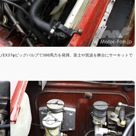
47/EX37φビッグバルブで300馬力を発揮。富士や筑波を舞台にサーキットで