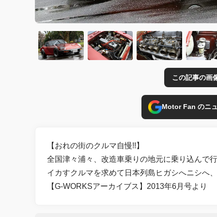
この記事の画
Motor Fan 
【おれの街のクルマ自慢!!】
全国津々浦々、改造車乗りの地元に乗り込んで
イカすクルマを求めて日本列島ヒガシへニシへ、
【G-WORKSアーカイブス】2013年6月号より