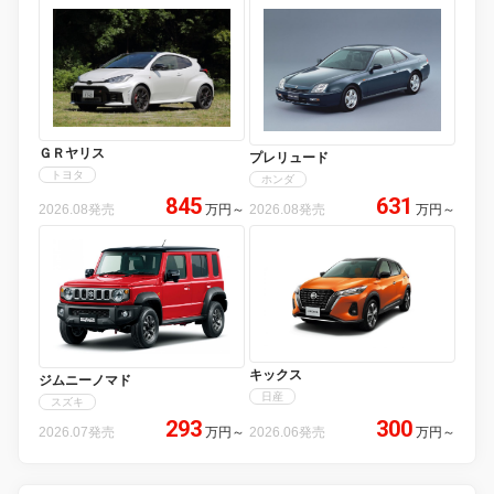
ＧＲヤリス
プレリュード
トヨタ
ホンダ
845
631
2026.08発売
万円
～
2026.08発売
万円
～
キックス
ジムニーノマド
日産
スズキ
293
300
2026.07発売
万円
～
2026.06発売
万円
～