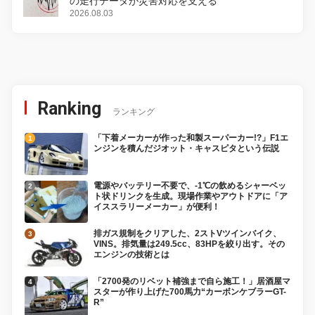
の走行データが災害対応を支える
2026.08.03
Ranking
ランキング
「下着メーカーが作った和製スーパーカー!?」F1エ
ンジンを積んだジオット・キャスピタという伝説
電源やバッテリー不要で、-1℃の飲めるシャーベッ
ト状ドリンクを生成。現場作業やアウトドアに「ア
イススラリーメーカー」が便利！
排ガス規制をクリアした、2ストVツインバイク、
VINS。排気量は249.5cc、83HPを絞り出す。その
エンジンの技術とは
「2700発のリベット補強まで自ら施工！」居酒屋マ
スターが作り上げた700馬力“カーボンケブラーGT-
R”