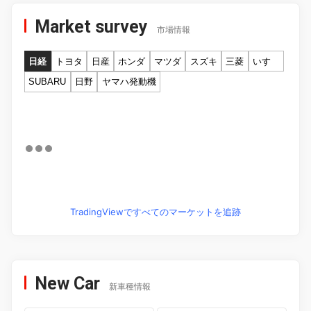
Market survey
市場情報
日経
トヨタ
日産
ホンダ
マツダ
スズキ
三菱
いすゞ
SUBARU
日野
ヤマハ発動機
TradingViewですべてのマーケットを追跡
New Car
新車種情報