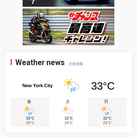
Weather news
天気情報
33°C
New York City
金
土
日
33°C
32°C
32°C
25°C
24°C
24°C