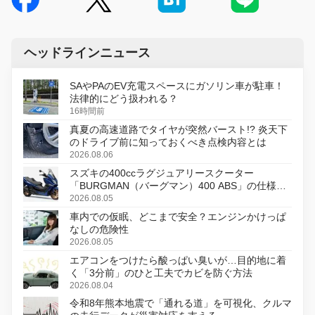
ヘッドラインニュース
SAやPAのEV充電スペースにガソリン車が駐車！
法律的にどう扱われる？
16時間前
真夏の高速道路でタイヤが突然バースト!? 炎天下
のドライブ前に知っておくべき点検内容とは
2026.08.06
スズキの400ccラグジュアリースクーター
「BURGMAN（バーグマン）400 ABS」の仕様を
変更し、8月18日に発売
2026.08.05
車内での仮眠、どこまで安全？エンジンかけっぱ
なしの危険性
2026.08.05
エアコンをつけたら酸っぱい臭いが…目的地に着
く「3分前」のひと工夫でカビを防ぐ方法
2026.08.04
令和8年熊本地震で「通れる道」を可視化、クルマ