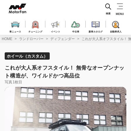
コ
ン
テ
検索
MENU
ン
ツ
へ
車ニュース
チューニング
イベント
中古車
新車カタログ
自動車求人
ス
HOME
ランドローバー
ディフェンダー
これが大人系オフスタイル！ 
キ
ッ
プ
ホイール（カスタム）
これが大人系オフスタイル！ 無骨なオープンナッ
ト構造が、ワイルドかつ高品位
写真1枚目