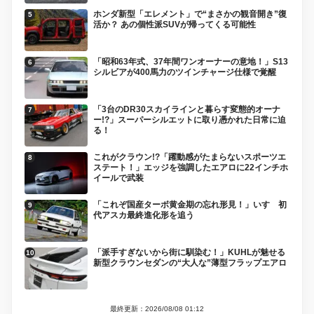
ホンダ新型「エレメント」で“まさかの観音開き”復
活か？ あの個性派SUVが帰ってくる可能性
「昭和63年式、37年間ワンオーナーの意地！」S13
シルビアが400馬力のツインチャージ仕様で覚醒
「3台のDR30スカイラインと暮らす変態的オーナ
ー!?」スーパーシルエットに取り憑かれた日常に迫
る！
これがクラウン!?「躍動感がたまらないスポーツエ
ステート！」エッジを強調したエアロに22インチホ
イールで武装
「これぞ国産ターボ黄金期の忘れ形見！」いすゞ初
代アスカ最終進化形を追う
「派手すぎないから街に馴染む！」KUHLが魅せる
新型クラウンセダンの“大人な”薄型フラップエアロ
最終更新：2026/08/08 01:12