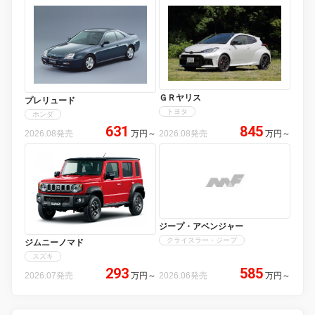
ＧＲヤリス
プレリュード
トヨタ
ホンダ
631
845
2026.08発売
万円
～
2026.08発売
万円
～
ジープ・アベンジャー
クライスラー・ジープ
ジムニーノマド
スズキ
293
585
2026.07発売
万円
～
2026.06発売
万円
～