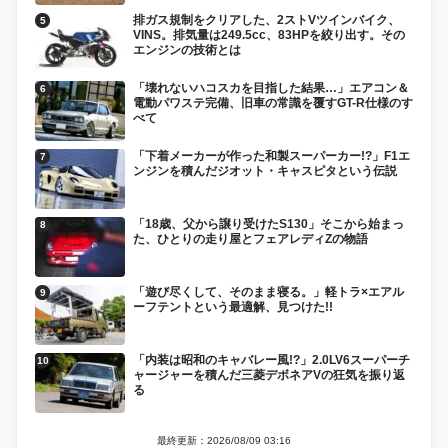
排ガス規制をクリアした、2ストVツインバイク、
VINS。排気量は249.5cc、83HPを絞り出す。その
エンジンの技術とは
「壊れないハコスカを目指した結果…」エアコン＆
電動パワステ完備、旧車の常識を覆すGT-R仕様のす
べて
「下着メーカーが作った和製スーパーカー!?」F1エ
ンジンを積んだジオット・キャスピタという伝説
「18歳、父から譲り受けたS130」そこから始まっ
た、ひとりの走り屋とフェアレディZの物語
「遊び尽くして、そのまま寝る。」軽トラ×エアル
ーフテントという最適解、見つけた!!
「内装は昭和のキャバレー風!?」2.0LV6スーパーチ
ャージャーを積んだ三菱デボネアVの狂気を振り返
る
最終更新：2026/08/09 03:16