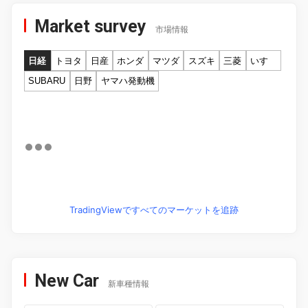
Market survey
市場情報
日経
トヨタ
日産
ホンダ
マツダ
スズキ
三菱
いすゞ
SUBARU
日野
ヤマハ発動機
TradingViewですべてのマーケットを追跡
New Car
新車種情報