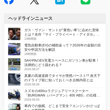
ヘッドラインニュース
ガス・ヴァン・サントが“黄色い車”に込めた意味
とは？名作『マイ・プライベート・アイダホ』が
初のデジタルリマスター版で復活
14時間前
電気自動車(EV)の補助金って？2026年の金額の目
安や申請方法を解説
18時間前
SAやPAのEV充電スペースにガソリン車が駐車！
法律的にどう扱われる？
2026.08.07
真夏の高速道路でタイヤが突然バースト!? 炎天下
のドライブ前に知っておくべき点検内容とは
2026.08.06
スズキの400ccラグジュアリースクーター
「BURGMAN（バーグマン）400 ABS」の仕様を
変更し、8月18日に発売
2026.08.05
車内での仮眠、どこまで安全？エンジンかけっぱ