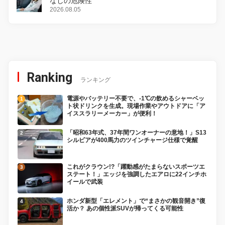
なしの危険性
2026.08.05
Ranking
ランキング
電源やバッテリー不要で、-1℃の飲めるシャーベッ
ト状ドリンクを生成。現場作業やアウトドアに「ア
イススラリーメーカー」が便利！
「昭和63年式、37年間ワンオーナーの意地！」S13
シルビアが400馬力のツインチャージ仕様で覚醒
これがクラウン!?「躍動感がたまらないスポーツエ
ステート！」エッジを強調したエアロに22インチホ
イールで武装
ホンダ新型「エレメント」で“まさかの観音開き”復
活か？ あの個性派SUVが帰ってくる可能性