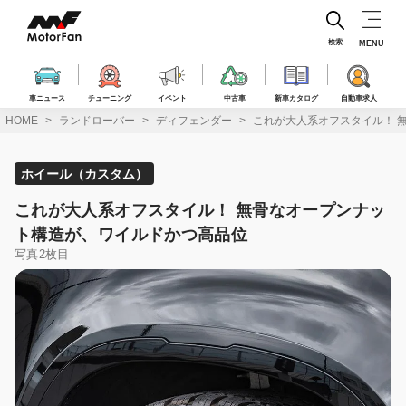
コ
ン
テ
検索
MENU
ン
ツ
へ
車ニュース
チューニング
イベント
中古車
新車カタログ
自動車求人
ス
HOME
ランドローバー
ディフェンダー
これが大人系オフスタイル！ 
キ
ッ
プ
ホイール（カスタム）
これが大人系オフスタイル！ 無骨なオープンナッ
ト構造が、ワイルドかつ高品位
写真2枚目