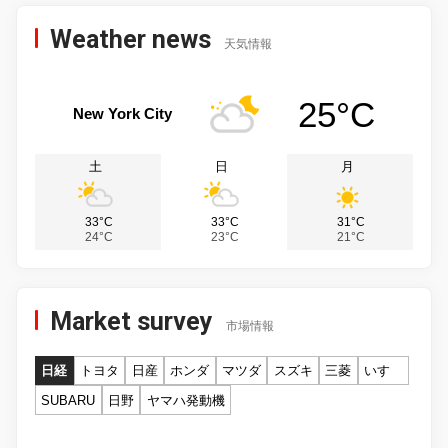
Weather news
天気情報
25°C
New York City
土
日
月
33°C
33°C
31°C
24°C
23°C
21°C
Market survey
市場情報
日経
トヨタ
日産
ホンダ
マツダ
スズキ
三菱
いすゞ
SUBARU
日野
ヤマハ発動機