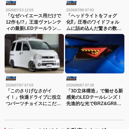
2026/07/13 12:03
2026/07/08 07:03
「なぜハイエース用だけで
「ヘッドライトをフォグ
12作も!?」王道ヴァレンテ
化⁉︎」圧巻のワイドフォル
ィの最新LEDテールランプ
ムに詰め込んだ驚きの数々
「ウルトラδ」が放つ、ト
【箱バンカスタム】
リプル縦ラインの圧倒的オ
ーラ
2026/07/07 07:03
2026/06/07 07:28
「このさりげなさがイ
「3D立体構造」で魅せる新
イ！」快適ドライブに役立
感覚のLEDテールレンズ！
つパーツチョイスにこだわ
先進的な光でBRZ&GR86
る一台【箱バンカスタム】
のリアビューをスタイルア
ップ!!