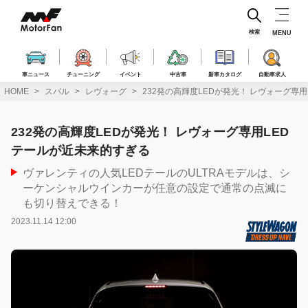
コ
ン
テ
検索
MENU
ン
ツ
へ
車ニュース
チューニング
イベント
中古車
新車カタログ
自動車求人
ス
HOME
スバル
レヴォーグ
232発の高輝度LEDが発光！ レヴォーグ専
キ
ッ
プ
232発の高輝度LEDが発光！ レヴォーグ専用LED
テールが近未来的すぎる
ヴァレンティの人気LEDテールのULTRAモデルは、シ
ーケンシャルウインカーが任意の設定で通常の点滅に
も切り替えできる！
2023.11.14 12:00