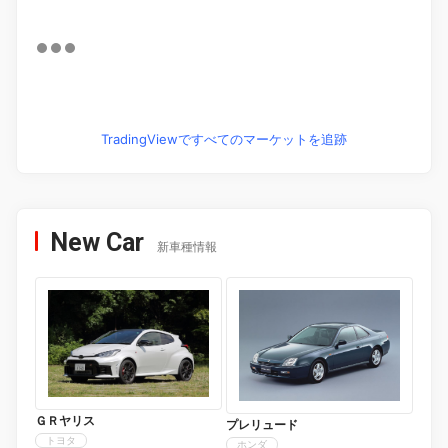
TradingViewですべてのマーケットを追跡
New Car
新車種情報
ＧＲヤリス
プレリュード
トヨタ
ホンダ