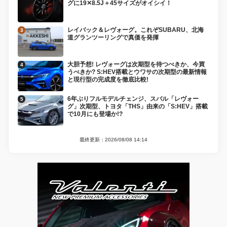
グに19✕8.5J＋45サイズがオイシイ！
レイバック＆レヴォーグ。これぞSUBARU、北海
道グランツーリングで真価を発揮
大胆予想! レヴォーグは次期型を待つべきか、今買
うべきか? S:HEV搭載とウワサの次期型の最新情報
と現行型の完成度を徹底比較!
6年ぶりフルモデルチェンジ、スバル「レヴォー
グ」次期型、トヨタ「THS」由来の「S:HEV」搭載
で10月にも登場か!?
最終更新：2026/08/08 14:14