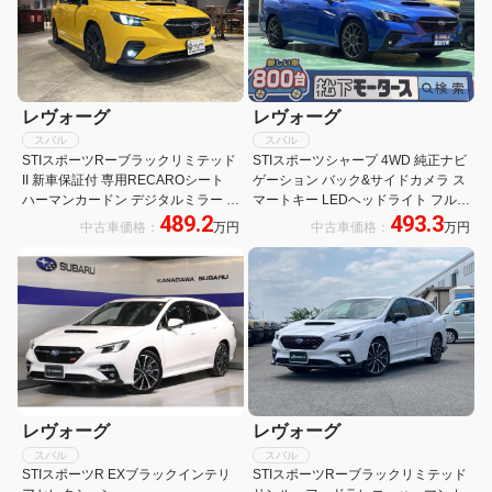
レヴォーグ
レヴォーグ
スバル
スバル
STIスポーツRーブラックリミテッド
STIスポーツシャープ 4WD 純正ナビ
II 新車保証付 専用RECAROシート
ゲーション バック&サイドカメラ ス
ハーマンカードン デジタルミラー 全
マートキー LEDヘッドライト フルオ
489.2
493.3
方位モニター 18インチマットブラッ
ートエアコン シートヒーター パワー
中古車価格：
万円
中古車価格：
万円
クAW ブラックオーナメント ウルト
シート パワーバックドア デジタルイ
ラスエードシート アイサイトX 限定
ンナーミラー RECAROシート
車カラー
レヴォーグ
レヴォーグ
スバル
スバル
STIスポーツR EXブラックインテリ
STIスポーツRーブラックリミテッド