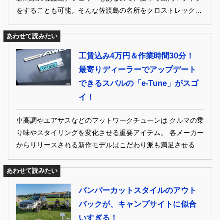
をすることも可能。そんな佐渡島の名所をクロストレックで
ドライブしてきたぞ！
あわせて読みたい
工賃込み4万円＆作業時間30分！
最寄りディーラーでアップデート
できるスバルの「e-Tune」がスゴ
イ！
車高調やエアサスなどのフットワークチューンは クルマの乗
り味やスタイリングを変化させる重要アイテム。 各メーカー
からリリースされる新作モデルはこだわり派も満足させる注
目パーツが勢揃い。 極上の乗り心地やスタイルを狙うなら、
見逃せない今時フットワークチューンをお届け！
あわせて読みたい
バンパーカットスタイルのアウト
バックが、キャンプサイトに似合
いすぎる！