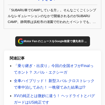
「SUBARU車でCAMPしている方」。そんなごくごくシンプ
ルなレギュレーションのなかで開催されるのがSUBARU
CAMP。静岡県は浜松市の渚園で行われたイベントでも、た
くさんのスバリストが雲ひとつない青空の下、笑顔満点楽し
んでいた。
→
Motor Fan のニュースをGoogle検索で優先表示
関連記事
「乗り継ぎ・出戻り」今回の全国オフがFinalっ
てホント？ スバル・エクシーガ
全車ハイブリッド！ 新型スバル クロストレック
で車中泊してみた！ 一晩寝てみた結果は!?
XVの純正とは微妙に違う！ ヘッドライトとバグ
ガードはUS純正です