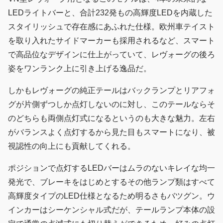
LEDライトバーと、合計232発もの高輝度LEDを内蔵した
スタイリッシュで存在感にあふれた仕様。欧州車テイスト
を取り入れたサイドマーカーも採用されるなど、スマート
で高品位なデザインに仕上がっていて、レヴォーグの後ろ
姿をワンランク上に引き上げる逸品だ。
しかもレヴォーグの純正テールはバックランプとリアフォ
グが片側ずつしか点灯しないのに対し、このテールならそ
のどちらも両側点灯式になるというのも大きな魅力。左右
がバランスよく点灯するから見た目もスマートになり、被
視認性の向上にも貢献してくれる。
ポジションで点灯するLEDバーはムラのないキレイな均一
発光で、ブレーキをはじめとするその他ランプ類はすべて
高輝度タイプのLED仕様となるため明るさもバツグン。ウ
インカーはシーケンシャル式だが、テールランプ本体の設