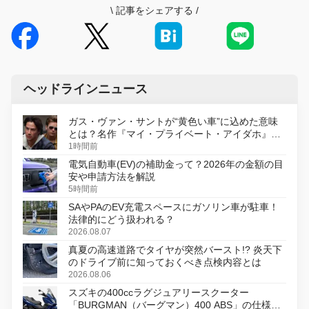
\
記事をシェアする
/
ヘッドラインニュース
ガス・ヴァン・サントが“黄色い車”に込めた意味
とは？名作『マイ・プライベート・アイダホ』が
初のデジタルリマスター版で復活
1時間前
電気自動車(EV)の補助金って？2026年の金額の目
安や申請方法を解説
5時間前
SAやPAのEV充電スペースにガソリン車が駐車！
法律的にどう扱われる？
2026.08.07
真夏の高速道路でタイヤが突然バースト!? 炎天下
のドライブ前に知っておくべき点検内容とは
2026.08.06
スズキの400ccラグジュアリースクーター
「BURGMAN（バーグマン）400 ABS」の仕様を