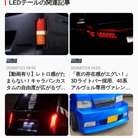
LEDテールの関連記事
2026/07/21 09:50
2026/07/19 19:03
【動画有り】レトロ感がた
「夜の存在感がエグい！」
まらない！キャラバンカス
3Dライトバー採用、40系
タムの自由度が広がるヴァ
アルヴェル専用ヴァレンテ
レンティ最新フルLEDテー
ィLEDテールが間もなく発
ル
売!!