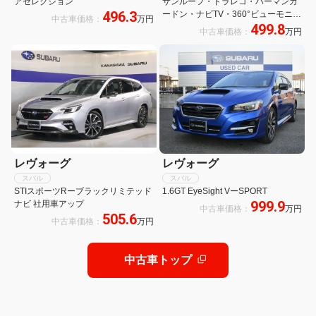
アセレクション
サンルーフ・ドラレコ・ハーマンカ
496.3
ードン・ナビTV・360°ビューモニタ
中古車価格：
万円
499.8
ー・ETC・パワーシート・前後シー
中古車価格：
万円
トヒーター・スマートリアビューミ
ラー・アイサイトコア/X/セイフティ
プラス・禁煙車・メーカー保証
レヴォーグ
レヴォーグ
スバル
スバル
STIスポーツRーブラックリミテッド
1.6GT EyeSight VーSPORT
999.9
ナビ 社用車アップ
中古車価格：
万円
505.6
中古車価格：
万円
中古車トップ