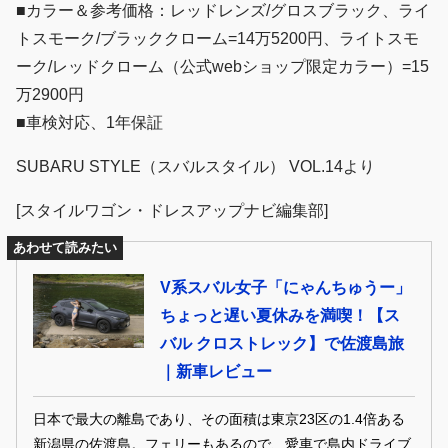
■カラー＆参考価格：レッドレンズ/グロスブラック、ライ
トスモーク/ブラッククローム=14万5200円、ライトスモ
ーク/レッドクローム（公式webショップ限定カラー）=15
万2900円
■車検対応、1年保証
SUBARU STYLE（スバルスタイル） VOL.14より
[スタイルワゴン・ドレスアップナビ編集部]
あわせて読みたい
V系スバル女子「にゃんちゅうー」
ちょっと遅い夏休みを満喫！【ス
バル クロストレック】で佐渡島旅
｜新車レビュー
日本で最大の離島であり、その面積は東京23区の1.4倍ある
新潟県の佐渡島。フェリーもあるので、愛車で島内ドライブ