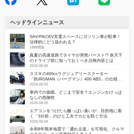
ヘッドラインニュース
SAやPAのEV充電スペースにガソリン車が駐車！
法律的にどう扱われる？
18時間前
真夏の高速道路でタイヤが突然バースト!? 炎天下
のドライブ前に知っておくべき点検内容とは
2026.08.06
スズキの400ccラグジュアリースクーター
「BURGMAN（バーグマン）400 ABS」の仕様を
変更し、8月18日に発売
2026.08.05
車内での仮眠、どこまで安全？エンジンかけっぱ
なしの危険性
2026.08.05
エアコンをつけたら酸っぱい臭いが…目的地に着
く「3分前」のひと工夫でカビを防ぐ方法
2026.08.04
令和8年熊本地震で「通れる道」を可視化、クルマ