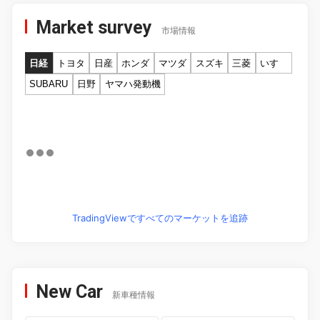
Market survey
市場情報
日経
トヨタ
日産
ホンダ
マツダ
スズキ
三菱
いすゞ
SUBARU
日野
ヤマハ発動機
TradingViewですべてのマーケットを追跡
New Car
新車種情報