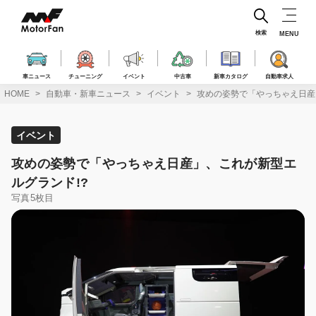
コ
ン
テ
検索
MENU
ン
ツ
へ
車ニュース
チューニング
イベント
中古車
新車カタログ
自動車求人
ス
HOME
自動車・新車ニュース
イベント
攻めの姿勢で「やっちゃえ日産
キ
ッ
プ
イベント
攻めの姿勢で「やっちゃえ日産」、これが新型エ
ルグランド!?
写真5枚目