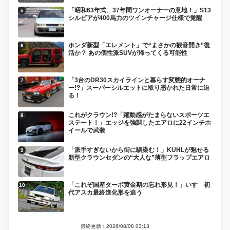
「昭和63年式、37年間ワンオーナーの意地！」S13
シルビアが400馬力のツインチャージ仕様で覚醒
ホンダ新型「エレメント」で“まさかの観音開き”復
活か？ あの個性派SUVが帰ってくる可能性
「3台のDR30スカイラインと暮らす変態的オーナ
ー!?」スーパーシルエットに取り憑かれた日常に迫
る！
これがクラウン!?「躍動感がたまらないスポーツエ
ステート！」エッジを強調したエアロに22インチホ
イールで武装
「派手すぎないから街に馴染む！」KUHLが魅せる
新型クラウンセダンの“大人な”薄型フラップエアロ
「これぞ国産ターボ黄金期の忘れ形見！」いすゞ初
代アスカ最終進化形を追う
最終更新：2026/08/08 03:13