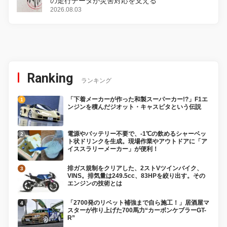
の走行データが災害対応を支える
2026.08.03
Ranking
ランキング
「下着メーカーが作った和製スーパーカー!?」F1エ
ンジンを積んだジオット・キャスピタという伝説
電源やバッテリー不要で、-1℃の飲めるシャーベッ
ト状ドリンクを生成。現場作業やアウトドアに「ア
イススラリーメーカー」が便利！
排ガス規制をクリアした、2ストVツインバイク、
VINS。排気量は249.5cc、83HPを絞り出す。その
エンジンの技術とは
「2700発のリベット補強まで自ら施工！」居酒屋マ
スターが作り上げた700馬力“カーボンケブラーGT-
R”