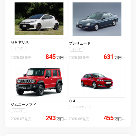
ＧＲヤリス
プレリュード
トヨタ
ホンダ
845
631
2026.08発売
万円
～
2026.08発売
万円
～
Ｃ４
ジムニーノマド
シトロエン
スズキ
293
455
2026.07発売
万円
～
2026.06発売
万円
～