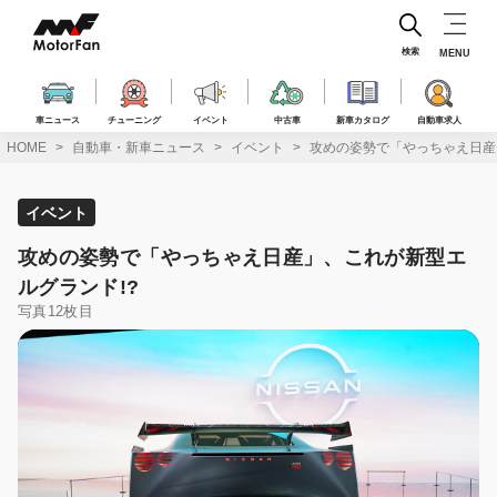
コ
ン
テ
検索
MENU
ン
ツ
へ
車ニュース
チューニング
イベント
中古車
新車カタログ
自動車求人
ス
HOME
自動車・新車ニュース
イベント
攻めの姿勢で「やっちゃえ日産
キ
ッ
プ
イベント
攻めの姿勢で「やっちゃえ日産」、これが新型エ
ルグランド!?
写真12枚目