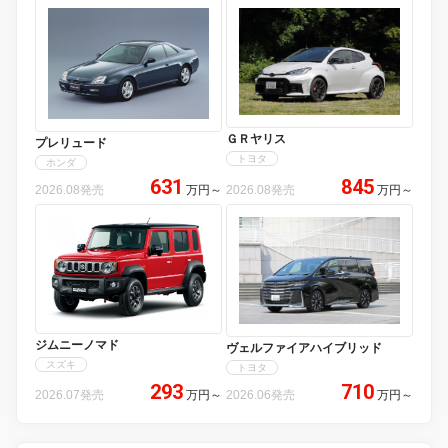
ＧＲヤリス
プレリュード
トヨタ
ホンダ
631
845
2026.08発売
万円
～
2026.08発売
万円
～
ジムニーノマド
ヴェルファイアハイブリッド
スズキ
トヨタ
293
710
2026.07発売
万円
～
2026.06発売
万円
～