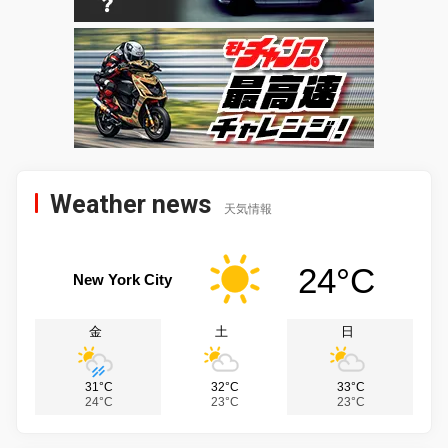
Weather news
天気情報
24°C
New York City
金
土
日
31°C
32°C
33°C
24°C
23°C
23°C