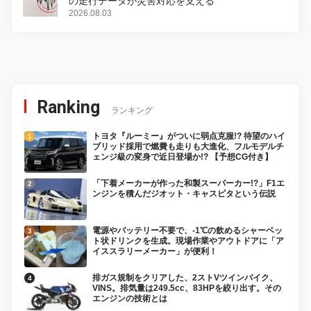
の走行データが災害対応を支える
2026.08.03
Ranking
ランキング
トヨタ『ルーミー』がついに弱点克服!? 待望のハイ
ブリッド採用で燃費も走りも大進化、フルモデルチ
ェンジ級の変身で近日登場か!? 【予想CG付き】
「下着メーカーが作った和製スーパーカー!?」F1エ
ンジンを積んだジオット・キャスピタという伝説
電源やバッテリー不要で、-1℃の飲めるシャーベッ
ト状ドリンクを生成。現場作業やアウトドアに「ア
イススラリーメーカー」が便利！
排ガス規制をクリアした、2ストVツインバイク、
VINS。排気量は249.5cc、83HPを絞り出す。その
エンジンの技術とは