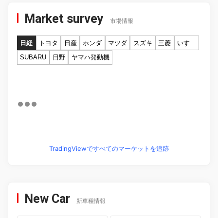
Market survey
市場情報
日経
トヨタ
日産
ホンダ
マツダ
スズキ
三菱
いすゞ
SUBARU
日野
ヤマハ発動機
TradingViewですべてのマーケットを追跡
New Car
新車種情報