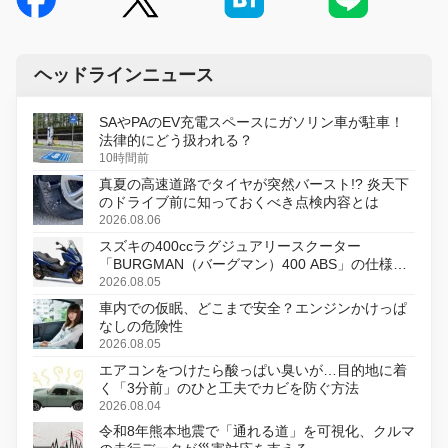
ヘッドラインニュース
SAやPAのEV充電スペースにガソリン車が駐車！
法律的にどう扱われる？
10時間前
真夏の高速道路でタイヤが突然バースト!? 炎天下
のドライブ前に知っておくべき点検内容とは
2026.08.06
スズキの400ccラグジュアリースクーター
「BURGMAN（バーグマン）400 ABS」の仕様を
変更し、8月18日に発売
2026.08.05
車内での仮眠、どこまで安全？エンジンかけっぱ
なしの危険性
2026.08.05
エアコンをつけたら酸っぱい臭いが…目的地に着
く「3分前」のひと工夫でカビを防ぐ方法
2026.08.04
令和8年熊本地震で「通れる道」を可視化、クルマ