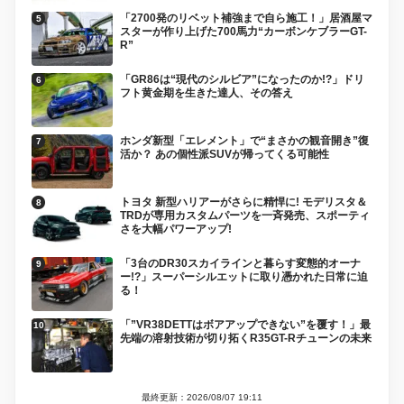
「2700発のリベット補強まで自ら施工！」居酒屋マ
スターが作り上げた700馬力“カーボンケブラーGT-
R”
「GR86は“現代のシルビア”になったのか!?」ドリ
フト黄金期を生きた達人、その答え
ホンダ新型「エレメント」で“まさかの観音開き”復
活か？ あの個性派SUVが帰ってくる可能性
トヨタ 新型ハリアーがさらに精悍に! モデリスタ＆
TRDが専用カスタムパーツを一斉発売、スポーティ
さを大幅パワーアップ!
「3台のDR30スカイラインと暮らす変態的オーナ
ー!?」スーパーシルエットに取り憑かれた日常に迫
る！
「”VR38DETTはボアアップできない”を覆す！」最
先端の溶射技術が切り拓くR35GT-Rチューンの未来
最終更新：2026/08/07 19:11