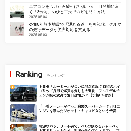
エアコンをつけたら酸っぱい臭いが…目的地に着
く「3分前」のひと工夫でカビを防ぐ方法
2026.08.04
令和8年熊本地震で「通れる道」を可視化、クルマ
の走行データが災害対応を支える
2026.08.03
Ranking
ランキング
トヨタ『ルーミー』がついに弱点克服!? 待望のハイ
ブリッド採用で燃費も走りも大進化、フルモデルチ
ェンジ級の変身で近日登場か!? 【予想CG付き】
「下着メーカーが作った和製スーパーカー!?」F1エ
ンジンを積んだジオット・キャスピタという伝説
電源やバッテリー不要で、-1℃の飲めるシャーベッ
ト状ドリンクを生成。現場作業やアウトドアに「ア