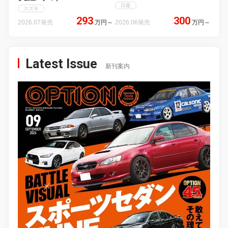
日産
スズキ
293
300
2026.07発売
万円
～
2026.06発売
万円
～
Latest Issue
新刊案内