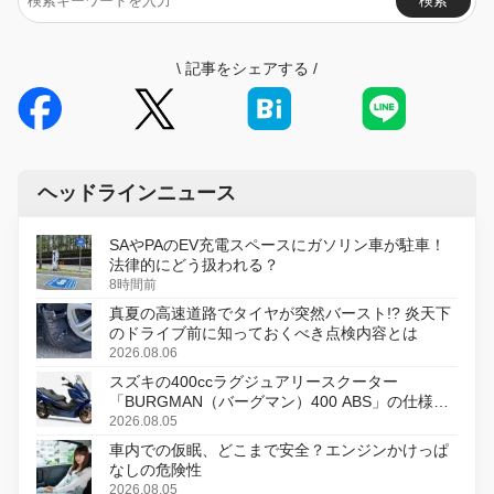
検索
\
記事をシェアする
/
ヘッドラインニュース
SAやPAのEV充電スペースにガソリン車が駐車！
法律的にどう扱われる？
8時間前
真夏の高速道路でタイヤが突然バースト!? 炎天下
のドライブ前に知っておくべき点検内容とは
2026.08.06
スズキの400ccラグジュアリースクーター
「BURGMAN（バーグマン）400 ABS」の仕様を
変更し、8月18日に発売
2026.08.05
車内での仮眠、どこまで安全？エンジンかけっぱ
なしの危険性
2026.08.05