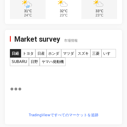
31°C
32°C
33°C
24°C
23°C
23°C
Market survey
市場情報
日経
トヨタ
日産
ホンダ
マツダ
スズキ
三菱
いすゞ
SUBARU
日野
ヤマハ発動機
TradingViewですべてのマーケットを追跡