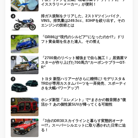
イススラリーメーカー」が便利！
排ガス規制をクリアした、2ストVツインバイク、
VINS。排気量は249.5cc、83HPを絞り出す。その
エンジンの技術とは
「GR86は“現代のシルビア”になったのか!?」ドリ
フト黄金期を生きた達人、その答え
「2700発のリベット補強まで自ら施工！」居酒屋マ
スターが作り上げた700馬力“カーボンケブラーGT-
R”
トヨタ 新型ハリアーがさらに精悍に! モデリスタ＆
TRDが専用カスタムパーツを一斉発売、スポーティ
さを大幅パワーアップ!
ホンダ新型「エレメント」で“まさかの観音開き”復
活か？ あの個性派SUVが帰ってくる可能性
「3台のDR30スカイラインと暮らす変態的オーナ
ー!?」スーパーシルエットに取り憑かれた日常に迫
る！