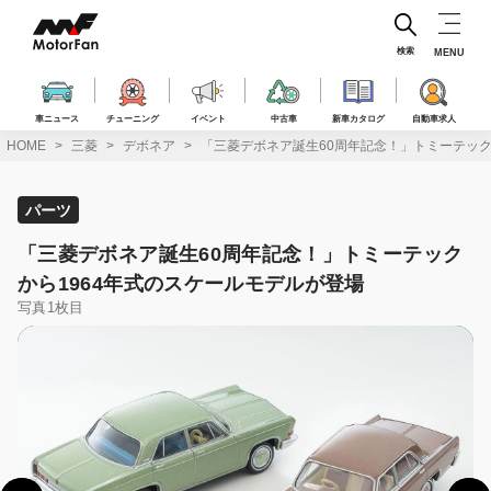
コ
ン
テ
検索
MENU
ン
ツ
へ
車ニュース
チューニング
イベント
中古車
新車カタログ
自動車求人
ス
HOME
三菱
デボネア
「三菱デボネア誕生60周年記念！」トミーテック
キ
ッ
プ
パーツ
「三菱デボネア誕生60周年記念！」トミーテック
から1964年式のスケールモデルが登場
写真1枚目