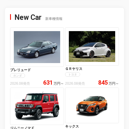
New Car
新車種情報
ＧＲヤリス
プレリュード
トヨタ
ホンダ
631
845
2026.08発売
万円
～
2026.08発売
万円
～
キックス
ジムニーノマド