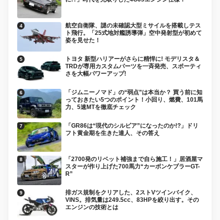
航空自衛隊、謎の未確認大型ミサイルを搭載しテス
ト飛行。「25式地対艦誘導弾」空中発射型が初めて
姿を見せた！
トヨタ 新型ハリアーがさらに精悍に! モデリスタ＆
TRDが専用カスタムパーツを一斉発売、スポーティ
さを大幅パワーアップ!
「ジムニーノマド」の“弱点”は本当か？ 買う前に知
っておきたい5つのポイント！小回り、燃費、101馬
力、5速MTを徹底チェック
「GR86は“現代のシルビア”になったのか!?」ドリ
フト黄金期を生きた達人、その答え
「2700発のリベット補強まで自ら施工！」居酒屋マ
スターが作り上げた700馬力“カーボンケブラーGT-
R”
排ガス規制をクリアした、2ストVツインバイク、
VINS。排気量は249.5cc、83HPを絞り出す。その
エンジンの技術とは