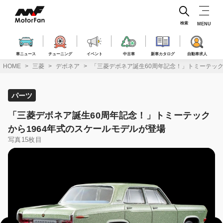
コ
ン
テ
検索
MENU
ン
ツ
へ
車ニュース
チューニング
イベント
中古車
新車カタログ
自動車求人
ス
HOME
三菱
デボネア
「三菱デボネア誕生60周年記念！」トミーテック
キ
ッ
プ
パーツ
「三菱デボネア誕生60周年記念！」トミーテック
から1964年式のスケールモデルが登場
写真15枚目