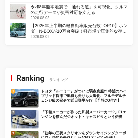
令和8年熊本地震で「通れる道」を可視化、クルマ
の走行データが災害対応を支える
2026.08.03
【2026年上半期の軽自動車販売台数TOP10】ホン
ダ・N-BOXが10万台突破！軽市場で圧倒的な存在
感
2026.08.02
Ranking
ランキング
トヨタ『ルーミー』がついに弱点克服!? 待望のハイ
ブリッド採用で燃費も走りも大進化、フルモデルチ
ェンジ級の変身で近日登場か!? 【予想CG付き】
「下着メーカーが作った和製スーパーカー!?」F1エ
ンジンを積んだジオット・キャスピタという伝説
「往年の三菱スタリオンをダウンサイジングターボ
に!?」時代を先取りした4G63エンジン仕様！