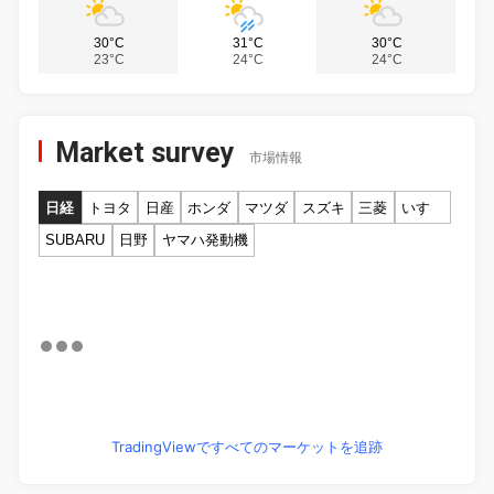
30°C
31°C
30°C
23°C
24°C
24°C
Market survey
市場情報
日経
トヨタ
日産
ホンダ
マツダ
スズキ
三菱
いすゞ
SUBARU
日野
ヤマハ発動機
TradingViewですべてのマーケットを追跡