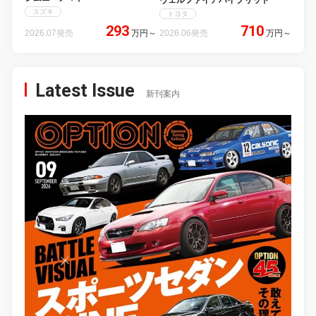
スズキ
トヨタ
293
710
2026.07発売
万円
～
2026.06発売
万円
～
Latest Issue
新刊案内