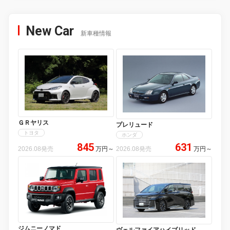
New Car
新車種情報
ＧＲヤリス
プレリュード
トヨタ
ホンダ
845
631
2026.08発売
万円
～
2026.08発売
万円
～
ジムニーノマド
ヴェルファイアハイブリッド