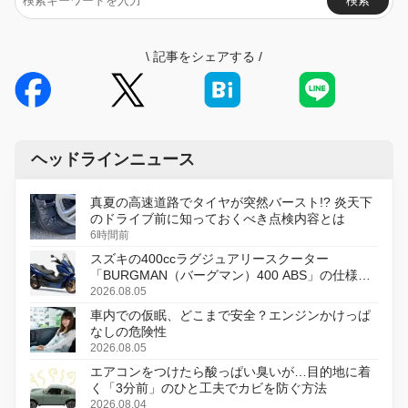
検索
\
記事をシェアする
/
ヘッドラインニュース
真夏の高速道路でタイヤが突然バースト!? 炎天下
のドライブ前に知っておくべき点検内容とは
6時間前
スズキの400ccラグジュアリースクーター
「BURGMAN（バーグマン）400 ABS」の仕様を
変更し、8月18日に発売
2026.08.05
車内での仮眠、どこまで安全？エンジンかけっぱ
なしの危険性
2026.08.05
エアコンをつけたら酸っぱい臭いが…目的地に着
く「3分前」のひと工夫でカビを防ぐ方法
2026.08.04