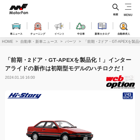
コ
ン
テ
検索
MENU
ン
ツ
へ
車ニュース
チューニング
イベント
中古車
新車カタログ
自動車求人
ス
HOME
自動車・新車ニュース
パーツ
「前期・2ドア・GT-APEXを
キ
ッ
プ
「前期・2ドア・GT-APEXを製品化！」インター
アライドの新作は初期型モデルのハチロクだ！
2024.01.16 16:00