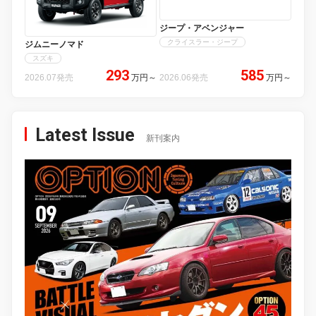
ジープ・アベンジャー
クライスラー・ジープ
ジムニーノマド
スズキ
293
585
2026.07発売
万円
～
2026.06発売
万円
～
Latest Issue
新刊案内