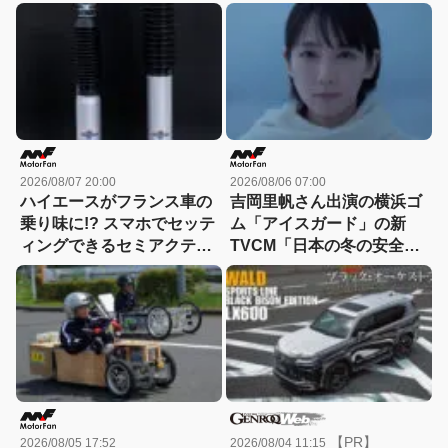
高いEVモデルになる!?
A5 eハイブリッド」を比較
2026/08/07 20:00
2026/08/06 07:00
ハイエースがフランス車の
吉岡里帆さん出演の横浜ゴ
乗り味に!? スマホでセッテ
ム「アイスガード」の新
ィングできるセミアクティ
TVCM「日本の冬の安全
ブサスペンション！カヤバ
は、スタッドレスタイヤが
『ActRide』が凄い
守る。」が8月から放映開
始！
【PR】
2026/08/05 17:52
2026/08/04 11:15