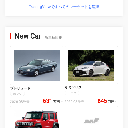
TradingViewですべてのマーケットを追跡
New Car
新車種情報
ＧＲヤリス
プレリュード
トヨタ
ホンダ
631
845
2026.08発売
万円
～
2026.08発売
万円
～