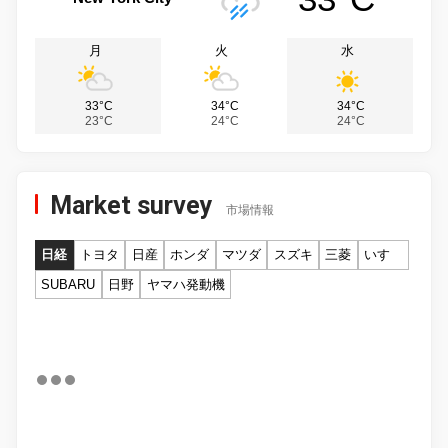
月
火
水
33°C
34°C
34°C
23°C
24°C
24°C
Market survey
市場情報
日経
トヨタ
日産
ホンダ
マツダ
スズキ
三菱
いすゞ
SUBARU
日野
ヤマハ発動機