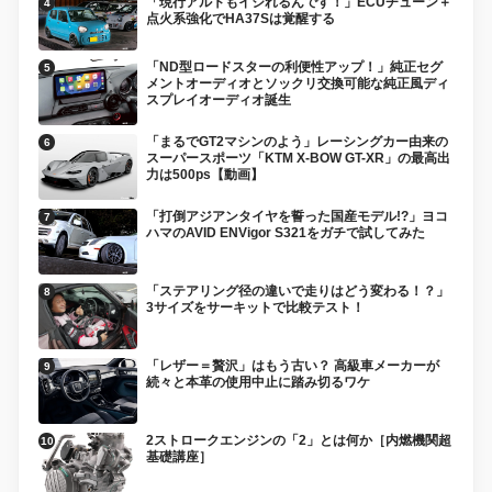
「現行アルトもイジれるんです！」ECUチューン＋
点火系強化でHA37Sは覚醒する
「ND型ロードスターの利便性アップ！」純正セグ
メントオーディオとソックリ交換可能な純正風ディ
スプレイオーディオ誕生
「まるでGT2マシンのよう」レーシングカー由来の
スーパースポーツ「KTM X-BOW GT-XR」の最高出
力は500ps【動画】
「打倒アジアンタイヤを誓った国産モデル!?」ヨコ
ハマのAVID ENVigor S321をガチで試してみた
「ステアリング径の違いで走りはどう変わる！？」
3サイズをサーキットで比較テスト！
「レザー＝贅沢」はもう古い？ 高級車メーカーが
続々と本革の使用中止に踏み切るワケ
2ストロークエンジンの「2」とは何か［内燃機関超
基礎講座］