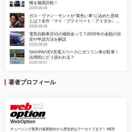
種を徹底比較！
2026.08.09
ガス・ヴァン・サントが“黄色い車”に込めた意味
とは？名作『マイ・プライベート・アイダホ』が
初のデジタルリマスター版で復活
2026.08.08
電気自動車(EV)の補助金って？2026年の金額の目
安や申請方法を解説
2026.08.08
SAやPAのEV充電スペースにガソリン車が駐車！
法律的にどう扱われる？
2026.08.07
著者プロフィール
WebOption
チューニング業界の最新動向から歴史的なアーカイブまで！ WEB