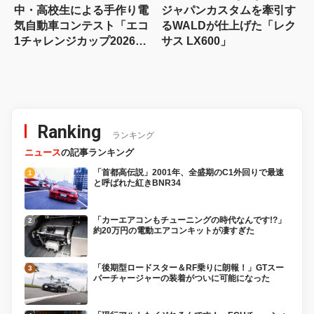
中・高校生による手作り電
ジャパンカスタムを牽引す
気自動車コンテスト「エコ
るWALDが仕上げた「レク
1チャレンジカップ2026」
サス LX600」
が8月22日に開催！
Ranking
ランキング
ニュース
の記事ランキング
「首都高伝説」2001年、全盛期のC1外回りで最速
と呼ばれた紅きBNR34
「カーエアコンもチューニングの時代なんです!?」
約20万円の電動エアコンキットが凄すぎた
「後期型ロードスター＆RF乗りに朗報！」GTスー
パーチャージャーの装着がついに可能になった