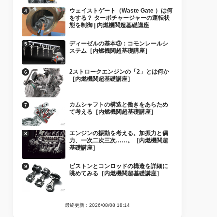
ウェイストゲート（Waste Gate ）は何
をする？ ターボチャージャーの運転状
態を制御 | 内燃機関超基礎講座
ディーゼルの基本③：コモンレールシ
ステム［内燃機関超基礎講座］
2ストロークエンジンの「2」とは何か
［内燃機関超基礎講座］
カムシャフトの構造と働きをあらため
て考える［内燃機関超基礎講座］
エンジンの振動を考える。加振力と偶
力、一次二次三次……。［内燃機関超
基礎講座］
ピストンとコンロッドの構造を詳細に
眺めてみる［内燃機関超基礎講座］
最終更新：2026/08/08 18:14