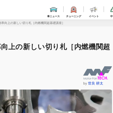
車ニュース
チューニング
イベント
中
効率向上の新しい切り札［内燃機関超基礎講座］
率向上の新しい切り札［内燃機関超
by
世良 耕太