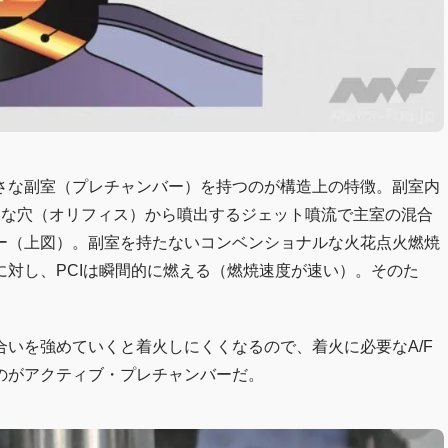
さな副室（プレチャンバー）を持つのが構造上の特徴。副室内
細な穴（オリフィス）から噴出するジェット噴流で主室の混合
ー（上図）。副室を持たないコンベンショナルな火花点火燃焼
対し、PCIは瞬間的に燃える（燃焼速度が速い）。そのた
。
いを強めていくと着火しにくくなるので、着火に必要なA/F
のがアクティブ・プレチャンバーだ。