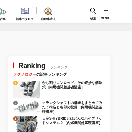
検索
MENU
古車
新車カタログ
自動車求人
Ranking
ランキング
テクノロジー
の記事ランキング
かち割りコンロッド、その絶妙な解決
策［内燃機関超基礎講座］
クランクシャフトの構造をまとめてみ
た：構造と各部の役目［内燃機関超基
礎講座］
日産S-HYBRIDとはどんなハイブリッ
ドシステム？［内燃機関超基礎講座］