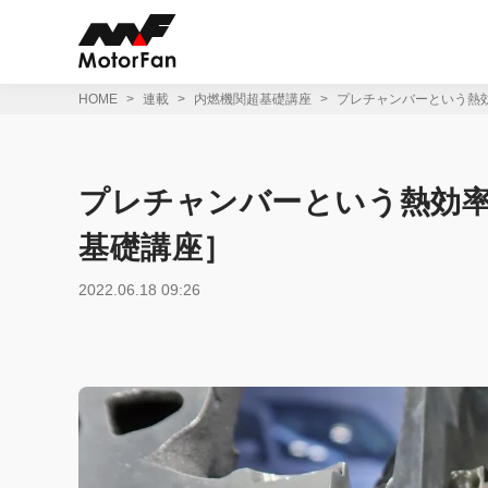
コ
ン
テ
ン
ツ
HOME
連載
内燃機関超基礎講座
プレチャンバーという熱
へ
ス
キ
ッ
プレチャンバーという熱効
プ
基礎講座］
2022.06.18 09:26