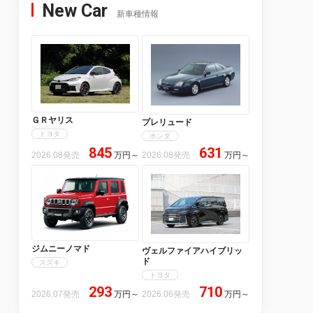
New Car
新車種情報
ＧＲヤリス
プレリュード
トヨタ
ホンダ
845
631
2026.08発売
万円
～
2026.08発売
万円
～
ジムニーノマド
ヴェルファイアハイブリッ
ド
スズキ
トヨタ
293
710
2026.07発売
万円
～
2026.06発売
万円
～