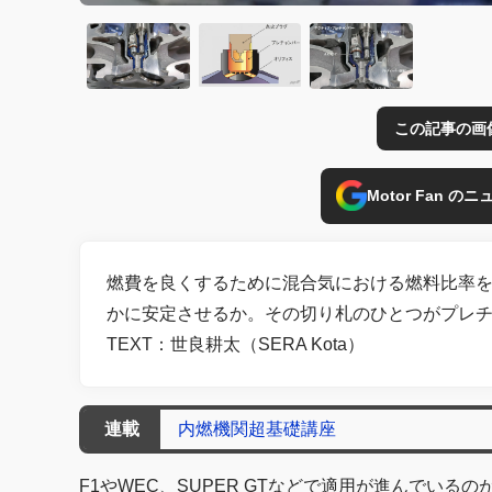
この記事の画
Motor Fan 
燃費を良くするために混合気における燃料比率
かに安定させるか。その切り札のひとつがプレ
TEXT：世良耕太（SERA Kota）
連載
内燃機関超基礎講座
F1やWEC、SUPER GTなどで適用が進んでいる