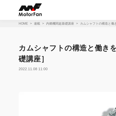
コ
ン
テ
ン
ツ
HOME
連載
内燃機関超基礎講座
カムシャフトの構造と働
へ
ス
キ
ッ
カムシャフトの構造と働き
プ
礎講座］
2022.11.08 11:00