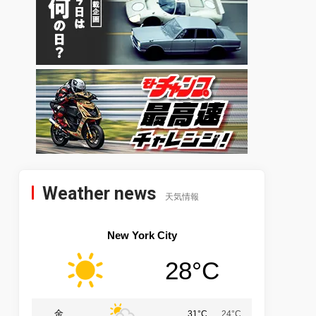
Weather news
天気情報
New York City
28°C
金
31°C
24°C