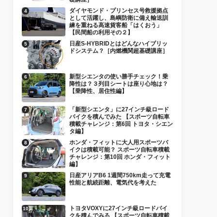
ダイヤモンド・プリンセス号救援拠点
として活躍し、島嶼防衛に備え輸送訓
練を重ねる高速貨客船「はくおう」
【民間船の利用その２】
日産S-HYBRIDとはどんなハイブリッ
ドシステム？［内燃機関超基礎講座］
新型シエンタの使い勝手チェック！乗
降性は？３列目シートは座り心地は？
【乗降性、居住性編】
「新型シエンタ」に27インチ級ロード
バイクを積んでみた 【スポーツ自転車
積載チャレンジ：第6回 トヨタ・シエン
タ編】
ホンダ・フィットに大人用スポーツバ
イクは積載可能？ スポーツ自転車積載
チャレンジ：第10回 ホンダ・フィット
編】
日産アリアB6 1週間750km走って充電
性能と航続距離、電気代を考えた
トヨタVOXYに27インチ級ロードバイ
クを積んでみる 【スポーツ自転車積載