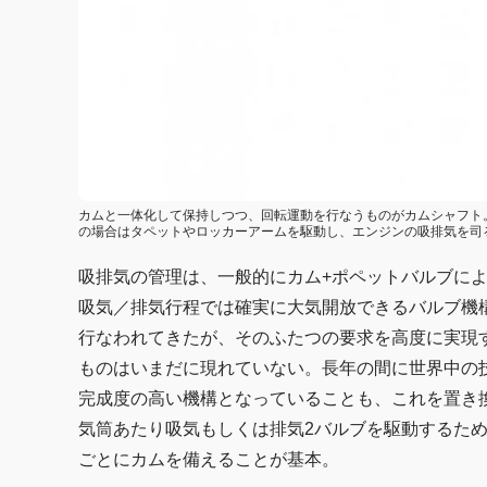
カムと一体化して保持しつつ、回転運動を行なうものがカムシャフト。
の場合はタペットやロッカーアームを駆動し、エンジンの吸排気を司る
吸排気の管理は、一般的にカム+ポペットバルブによ
吸気／排気行程では確実に大気開放できるバルブ機
行なわれてきたが、そのふたつの要求を高度に実現
ものはいまだに現れていない。長年の間に世界中の
完成度の高い機構となっていることも、これを置き
気筒あたり吸気もしくは排気2バルブを駆動するた
ごとにカムを備えることが基本。