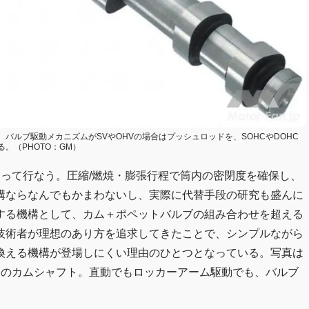
バルブ駆動メカニズムがSVやOHVの場合はプッシュロッドを、SOHCやDOHC
。（PHOTO：GM）
って行なう。圧縮/燃焼・膨張行程で筒内の密閉度を確保し、
構ならなんでもかまわないし、実際に代替手段の研究も盛んに
する機構として、カム＋ポペットバルブの組み合わせを超える
技術者が理想のあり方を追求してきたことで、シンプルながら
換える機構が登場しにくい理由のひとつとなっている。写真は
めのカムシャフト。直動でもロッカーアーム駆動でも、バルブ