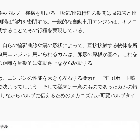
=バルブ」機構を用いる。吸気/排気行程の期間は吸気管と排
の期間は筒内を密閉する。一般的な自動車用エンジンは、キノコ
閉することでその行程を実現している。
、自らの輪郭曲線や溝の形状によって、直接接触する物体を所
車用エンジンに用いられるカムは、卵形の厚板が基本。これを
の距離を周期的に変動させながら駆動する。
、エンジンの性能を大きく左右する要素だ。PF（Iポート噴
で決まってしまう。そして従来は一意のものであったカムの特
化しながらバルブに伝えるためのメカニズムが可変バルブタイ