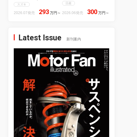
日産
スズキ
293
300
2026.07発売
万円
～
2026.06発売
万円
～
Latest Issue
新刊案内