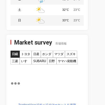
土
32°C
23°C
日
33°C
23°C
Market survey
市場情報
日経
トヨタ
日産
ホンダ
マツダ
スズキ
三菱
いすゞ
SUBARU
日野
ヤマハ発動機
TradingViewですべてのマーケットを追跡