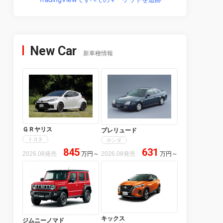
New Car
新車種情報
ＧＲヤリス
プレリュード
トヨタ
ホンダ
845
631
2026.08発売
万円
～
2026.08発売
万円
～
キックス
ジムニーノマド