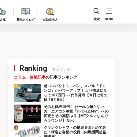
検索
MENU
古車
新車カタログ
自動車求人
Ranking
ランキング
コラム・連載記事
の記事ランキング
超コンパクトミニバン、スバル「ドミ
ンゴ」がパワーアップ！ より快適にな
って107万円～2代目発表【今日は何の
日？6月6日】
そのお値段15倍！ だーれも知らない、
カーエアコン冷媒「HFO-1234yf」への
変更とその高額ぶり【MFクルマなんで
もラウンジ】 No.6
クランクシャフトの構造をまとめてみ
た：構造と各部の役目［内燃機関超基
礎講座］