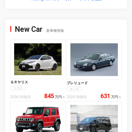
New Car
新車種情報
ＧＲヤリス
プレリュード
トヨタ
ホンダ
845
631
2026.08発売
万円
～
2026.08発売
万円
～