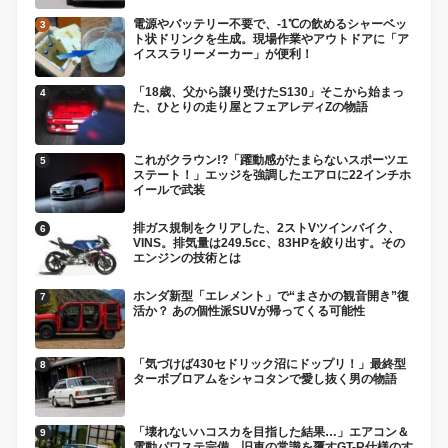
電源やバッテリー不要で、-1℃の飲めるシャーベッ
ト状ドリンクを生成。現場作業やアウトドアに「ア
イススラリーメーカー」が便利！
「18歳、父から譲り受けたS130」そこから始まっ
た、ひとりの走り屋とフェアレディZの物語
これがクラウン!?「躍動感がたまらないスポーツエ
ステート！」エッジを強調したエアロに22インチホ
イールで武装
排ガス規制をクリアした、2ストVツインバイク、
VINS。排気量は249.5cc、83HPを絞り出す。その
エンジンの技術とは
ホンダ新型「エレメント」で“まさかの観音開き”復
活か？ あの個性派SUVが帰ってくる可能性
「気づけば430セドリック沼にドップリ！」最終型
ターボブロアムをシャコタンで愛し抜く男の物語
「壊れないハコスカを目指した結果…」エアコン＆
電動パワステ完備、旧車の常識を覆すGT-R仕様のす