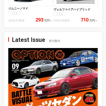
ジムニーノマド
ヴェルファイアハイブリッド
スズキ
トヨタ
293
710
2026.07発売
万円
～
2026.06発売
万円
～
Latest Issue
新刊案内