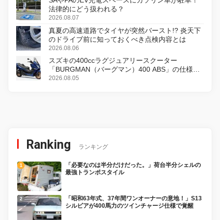
法律的にどう扱われる？
2026.08.07
真夏の高速道路でタイヤが突然バースト!? 炎天下
のドライブ前に知っておくべき点検内容とは
2026.08.06
スズキの400ccラグジュアリースクーター
「BURGMAN（バーグマン）400 ABS」の仕様を
変更し、8月18日に発売
2026.08.05
Ranking
ランキング
「必要なのは半分だけだった。」荷台半分シェルの
最強トランポスタイル
「昭和63年式、37年間ワンオーナーの意地！」S13
シルビアが400馬力のツインチャージ仕様で覚醒