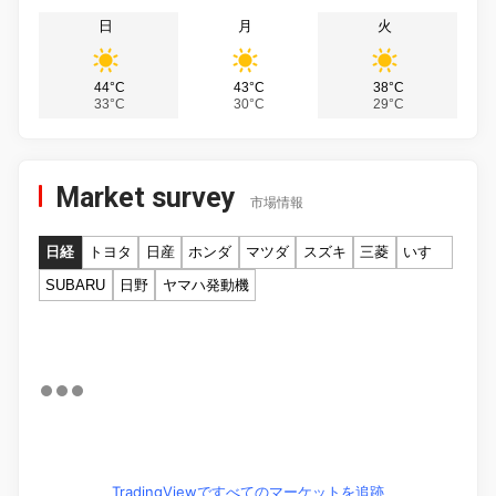
日
月
火
44°C
43°C
38°C
33°C
30°C
29°C
Market survey
市場情報
日経
トヨタ
日産
ホンダ
マツダ
スズキ
三菱
いすゞ
SUBARU
日野
ヤマハ発動機
TradingViewですべてのマーケットを追跡