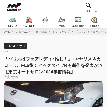
コ
ン
テ
検索
MENU
ン
ツ
へ
車ニュース
チューニング
イベント
中古車
新車カタログ
自動車求人
ス
HOME
チューニング・カスタム
ドレスアップ
「バリスはフェアレディZ
キ
ッ
プ
ドレスアップ
PR
「バリスはフェアレディZ推し！」GRヤリス＆カ
ローラ、FL5型シビックタイプRも新作を発表か!?
【東京オートサロン2024事前情報】
写真2枚目