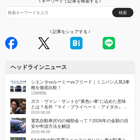
\
キーワードで記事を検索する
/
検索
\
記事をシェアする
/
ヘッドラインニュース
シエンタvsルーミーvsフリード｜ミニバン人気3車
種を徹底比較！
12時間前
ガス・ヴァン・サントが“黄色い車”に込めた意味
とは？名作『マイ・プライベート・アイダホ』が
初のデジタルリマスター版で復活
2026.08.08
電気自動車(EV)の補助金って？2026年の金額の目
安や申請方法を解説
2026.08.08
SAやPAのEV充電スペースにガソリン車が駐車！