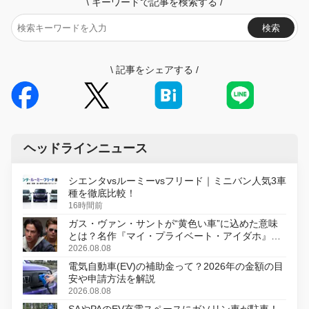
\
キーワードで記事を検索する
/
検索
\
記事をシェアする
/
ヘッドラインニュース
シエンタvsルーミーvsフリード｜ミニバン人気3車
種を徹底比較！
16時間前
ガス・ヴァン・サントが“黄色い車”に込めた意味
とは？名作『マイ・プライベート・アイダホ』が
初のデジタルリマスター版で復活
2026.08.08
電気自動車(EV)の補助金って？2026年の金額の目
安や申請方法を解説
2026.08.08
SAやPAのEV充電スペースにガソリン車が駐車！