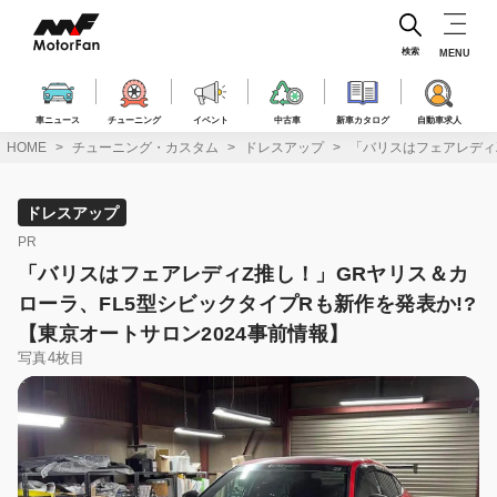
コ
ン
テ
検索
MENU
ン
ツ
へ
車ニュース
チューニング
イベント
中古車
新車カタログ
自動車求人
ス
HOME
チューニング・カスタム
ドレスアップ
「バリスはフェアレディZ
キ
ッ
プ
ドレスアップ
PR
「バリスはフェアレディZ推し！」GRヤリス＆カ
ローラ、FL5型シビックタイプRも新作を発表か!?
【東京オートサロン2024事前情報】
写真4枚目