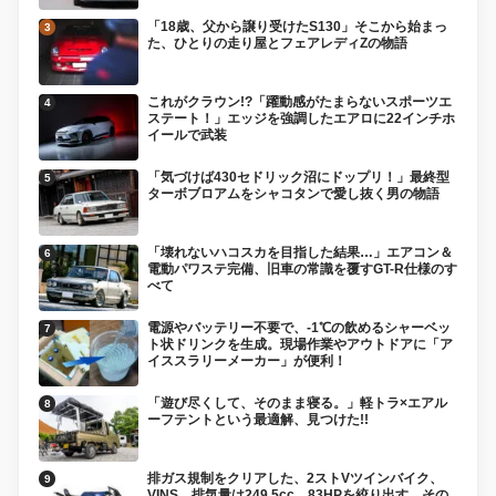
「18歳、父から譲り受けたS130」そこから始まっ
た、ひとりの走り屋とフェアレディZの物語
これがクラウン!?「躍動感がたまらないスポーツエ
ステート！」エッジを強調したエアロに22インチホ
イールで武装
「気づけば430セドリック沼にドップリ！」最終型
ターボブロアムをシャコタンで愛し抜く男の物語
「壊れないハコスカを目指した結果…」エアコン＆
電動パワステ完備、旧車の常識を覆すGT-R仕様のす
べて
電源やバッテリー不要で、-1℃の飲めるシャーベッ
ト状ドリンクを生成。現場作業やアウトドアに「ア
イススラリーメーカー」が便利！
「遊び尽くして、そのまま寝る。」軽トラ×エアル
ーフテントという最適解、見つけた!!
排ガス規制をクリアした、2ストVツインバイク、
VINS。排気量は249.5cc、83HPを絞り出す。その