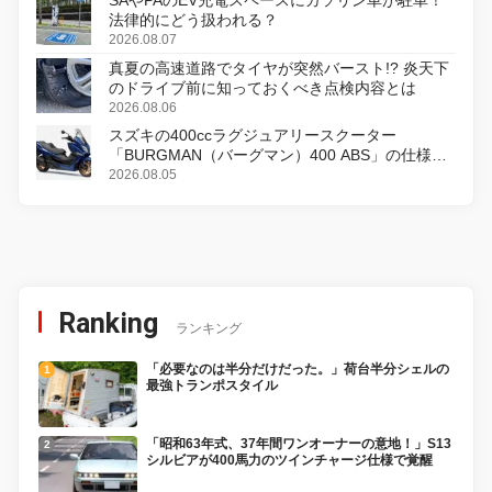
法律的にどう扱われる？
2026.08.07
真夏の高速道路でタイヤが突然バースト!? 炎天下
のドライブ前に知っておくべき点検内容とは
2026.08.06
スズキの400ccラグジュアリースクーター
「BURGMAN（バーグマン）400 ABS」の仕様を
変更し、8月18日に発売
2026.08.05
Ranking
ランキング
「必要なのは半分だけだった。」荷台半分シェルの
最強トランポスタイル
「昭和63年式、37年間ワンオーナーの意地！」S13
シルビアが400馬力のツインチャージ仕様で覚醒