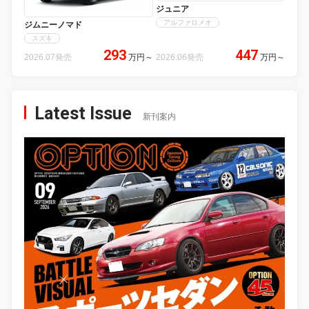
ジュニア
アルファロメオ
ジムニーノマド
スズキ
293
447
2026.07発売
万円
～
2026.06発売
万円
～
Latest Issue
新刊案内