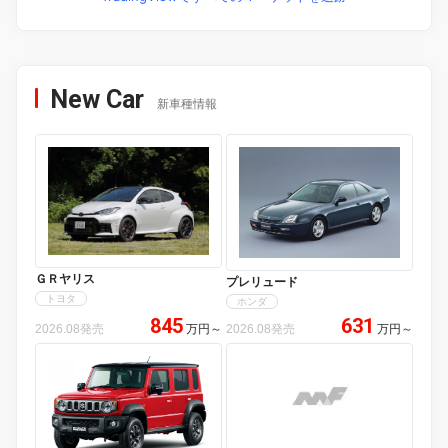
New Car
新車種情報
ＧＲヤリス
プレリュード
トヨタ
ホンダ
845
631
2026.08発売
万円
～
2026.08発売
万円
～