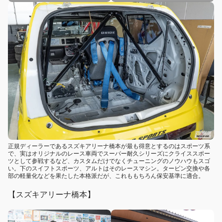
正規ディーラーであるスズキアリーナ橋本が最も得意とするのはスポーツ系
で、実はオリジナルのレース車両でスーパー耐久シリーズにクライススポー
ツとして参戦するなど、カスタムだけでなくチューニングのノウハウもスゴ
い。下のスイフトスポーツ、アルトはそのレースマシン。タービン交換や各
部の軽量化などを果たした本格派だが、これももちろん保安基準に適合。
【スズキアリーナ橋本】