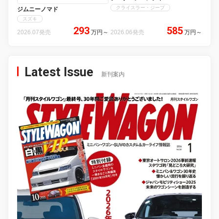
クライスラー・ジープ
ジムニーノマド
スズキ
293
585
2026.07発売
万円
～
2026.06発売
万円
～
Latest Issue
新刊案内