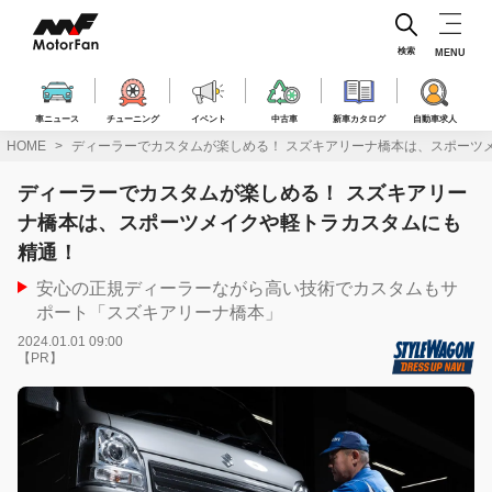
コ
ン
テ
検索
MENU
ン
ツ
へ
車ニュース
チューニング
イベント
中古車
新車カタログ
自動車求人
ス
HOME
ディーラーでカスタムが楽しめる！ スズキアリーナ橋本は、スポーツ
キ
ッ
ディーラーでカスタムが楽しめる！ スズキアリー
プ
ナ橋本は、スポーツメイクや軽トラカスタムにも
精通！
安心の正規ディーラーながら高い技術でカスタムもサ
ポート「スズキアリーナ橋本」
2024.01.01 09:00
【PR】