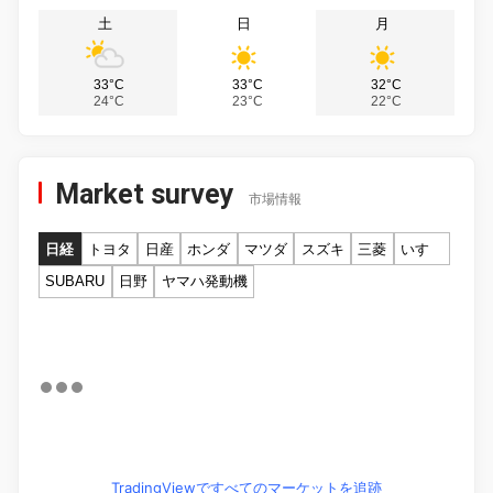
土
日
月
33°C
33°C
32°C
24°C
23°C
22°C
Market survey
市場情報
日経
トヨタ
日産
ホンダ
マツダ
スズキ
三菱
いすゞ
SUBARU
日野
ヤマハ発動機
TradingViewですべてのマーケットを追跡