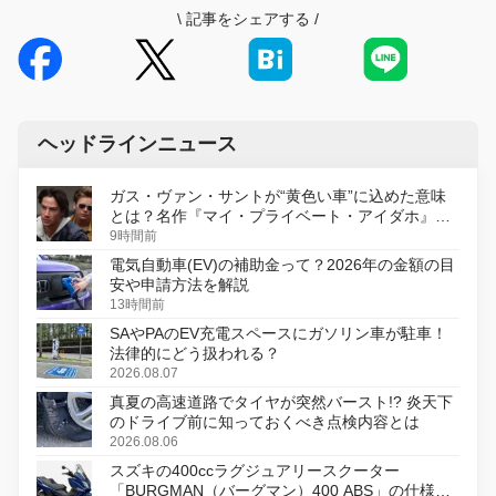
\
記事をシェアする
/
ヘッドラインニュース
ガス・ヴァン・サントが“黄色い車”に込めた意味
とは？名作『マイ・プライベート・アイダホ』が
初のデジタルリマスター版で復活
9時間前
電気自動車(EV)の補助金って？2026年の金額の目
安や申請方法を解説
13時間前
SAやPAのEV充電スペースにガソリン車が駐車！
法律的にどう扱われる？
2026.08.07
真夏の高速道路でタイヤが突然バースト!? 炎天下
のドライブ前に知っておくべき点検内容とは
2026.08.06
スズキの400ccラグジュアリースクーター
「BURGMAN（バーグマン）400 ABS」の仕様を