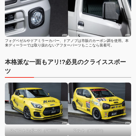
フォグベゼルやドアミラーカバー、ドアノブは市販のカーボン調を使用。本
来ディーラーでは取り扱わないアフターパーツもここなら装着可。
本格派な一面もアリ!?必見のクライススポー
ツ
スイフトスポーツ
（ZC33S）
アルト
（HA36V）