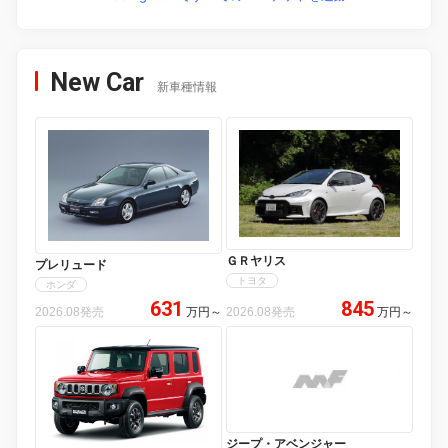
New Car
新車種情報
ＧＲヤリス
プレリュード
トヨタ
ホンダ
631
845
2026.08発売
万円
～
2026.08発売
万円
～
ジープ・アベンジャー